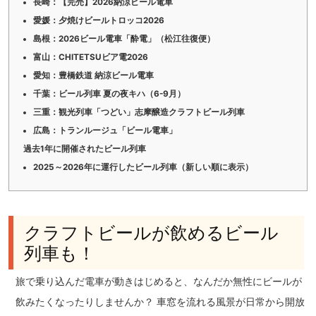
長崎：【完売】2026納涼ビール電車
愛媛：夕焼けビールトロッコ2026
島根：2026ビール電車「酔電」（松江往復便）
富山：CHITETSUビア電2026
愛知：豊橋鉄道 納涼ビール電車
千葉：ビール列車 夏の夜キハ（6-9月）
三重：観光列車「つどい」志摩醸造クラフトビール列車
広島：トランルージュ「ビール電車」
過去1年に開催されたビール列車
2025～2026年に運行したビール列車（新しい順に表示）
クラフトビールが飲めるビール
列車も！
旅で乗り込んだ電車が動きはじめると、なんだか無性にビールが
飲みたくなったりしませんか？ 車窓を流れる風景が日常から開放