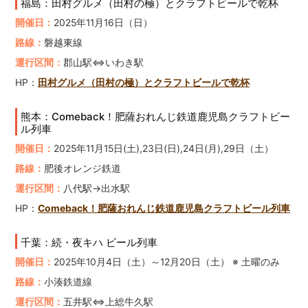
福島：田村グルメ（田村の極）とクラフトビールで乾杯
開催日：
2025年11月16日（日）
路線：
磐越東線
運行区間：
郡山駅⇔いわき駅
HP：
田村グルメ（田村の極）とクラフトビールで乾杯
熊本：Comeback！肥薩おれんじ鉄道鹿児島クラフトビー
ル列車
開催日：
2025年11月15日(土),23日(日),24日(月),29日（土）
路線：
肥後オレンジ鉄道
運行区間：
八代駅→出水駅
HP：
Comeback！肥薩おれんじ鉄道鹿児島クラフトビール列車
千葉：続・夜キハ ビール列車
開催日：
2025年10月4日（土）～12月20日（土） ※ 土曜のみ
路線：
小湊鉄道線
運行区間：
五井駅⇔上総牛久駅