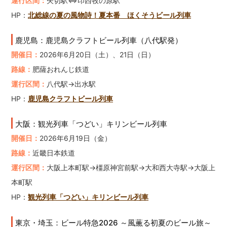
運行区間：
矢切駅⇔印西牧の原駅
HP：
北総線の夏の風物詩！夏本番 ほくそうビール列車
鹿児島：鹿児島クラフトビール列車（八代駅発）
開催日：
2026年6月20日（土）、21日（日）
路線：
肥薩おれんじ鉄道
運行区間：
八代駅→出水駅
HP：
鹿児島クラフトビール列車
大阪：観光列車「つどい」キリンビール列車
開催日：
2026年6月19日（金）
路線：
近畿日本鉄道
運行区間：
大阪上本町駅→橿原神宮前駅→大和西大寺駅→大阪上
本町駅
HP：
観光列車「つどい」キリンビール列車
東京・埼玉：ビール特急2026 ～風薫る初夏のビール旅～