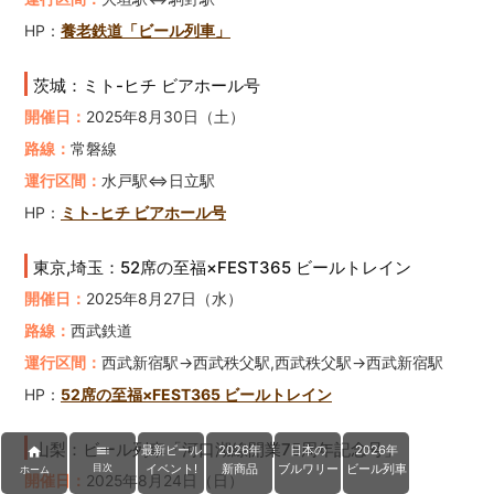
HP：
養老鉄道「ビール列車」
茨城：ミト-ヒチ ビアホール号
開催日：
2025年8月30日（土）
路線：
常磐線
運行区間：
水戸駅⇔日立駅
HP：
ミト-ヒチ ビアホール号
東京,埼玉：52席の至福×FEST365 ビールトレイン
開催日：
2025年8月27日（水）
路線：
西武鉄道
運行区間：
西武新宿駅→西武秩父駅,西武秩父駅→西武新宿駅
HP：
52席の至福×FEST365 ビールトレイン
山梨：ビール列車「河口湖線開業75周年記念号」
最新ビール
2026年
日本の
2026年


イベント!
新商品
ブルワリー
ビール列車
目次
ホーム
開催日：
2025年8月24日（日）