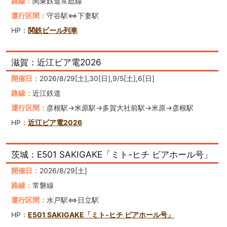
路線：
関東鉄道常総線
運行区間：
守谷駅⇔下妻駅
HP：
関鉄ビール列車
滋賀：近江ビア電2026
開催日：
2026/8/29[土],30[日],9/5[土],6[日]
路線：
近江鉄道
運行区間：
彦根駅→米原駅→多賀大社前駅→米原→彦根駅
HP：
近江ビア電2026
茨城：E501 SAKIGAKE「ミト-ヒチ ビアホール号」
開催日：
2026/8/29[土]
路線：
常磐線
運行区間：
水戸駅⇔日立駅
HP：
E501 SAKIGAKE「ミト-ヒチ ビアホール号」