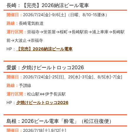
長崎：【完売】2026納涼ビール電車
開催日：
2026/7/24[金]-9/6[土]（日曜、8/10-15運休）
路線：
長崎電気軌道
運行区間：
崇福寺→蛍茶屋→桜町→長崎駅前→浦上車庫→長崎駅
前→大波止→崇福寺
HP：
【完売】2026納涼ビール電車
愛媛：夕焼けビールトロッコ2026
開催日：
2026/7/24[金]-25[日]、29[水]-31[金]、8/5[水]-7[金]
路線：
予讃線
運行区間：
松山駅⇔伊予長浜駅
HP：
夕焼けビールトロッコ2026
島根：2026ビール電車「酔電」（松江往復便）
開催日：
2026/7/18[土],9/12[土]