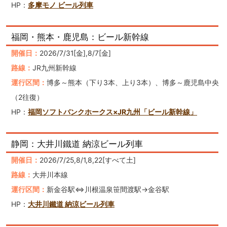
HP：
多摩モノ ビール列車
福岡・熊本・鹿児島：ビール新幹線
開催日：
2026/7/31[金],8/7[金]
路線：
JR九州新幹線
運行区間：
博多～熊本（下り3本、上り3本）、博多～鹿児島中央
（2往復）
HP：
福岡ソフトバンクホークス×JR九州「ビール新幹線」
静岡：大井川鐵道 納涼ビール列車
開催日：
2026/7/25,8/1,8,22[すべて土]
路線：
大井川本線
運行区間：
新金谷駅⇔川根温泉笹間渡駅→金谷駅
HP：
大井川鐵道 納涼ビール列車