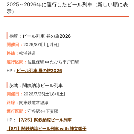
2025～2026年に運行したビール列車（新しい順に表
示）
長崎：ビール列車 昼の旅2026
開催日：
2026/8/1[土],2[日]
路線：
松浦鉄道
運行区間：
佐世保駅⇔たびら平戸口駅
HP：
ビール列車 昼の旅2026
茨城：関鉄納涼ビール列車
開催日：
2026/7/25[土],8/1[土]
路線：
関東鉄道常総線
運行区間：
守谷駅⇔下妻駅
HP：
【7/25】関鉄納涼ビール列車
【8/1】関鉄納涼ビール列車 with 神立響子