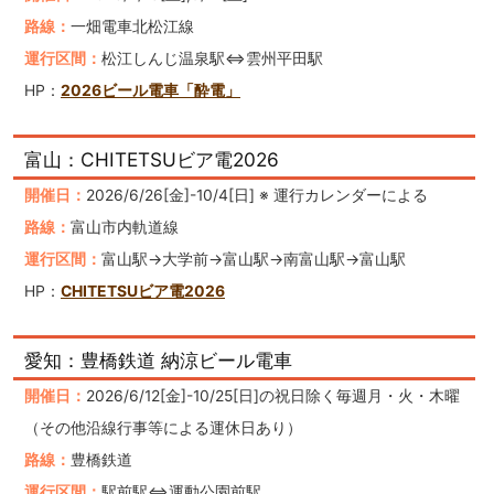
路線：
一畑電車北松江線
運行区間：
松江しんじ温泉駅⇔雲州平田駅
HP：
2026ビール電車「酔電」
富山：CHITETSUビア電2026
開催日：
2026/6/26[金]-10/4[日] ※ 運行カレンダーによる
路線：
富山市内軌道線
運行区間：
富山駅→大学前→富山駅→南富山駅→富山駅
HP：
CHITETSUビア電2026
愛知：豊橋鉄道 納涼ビール電車
開催日：
2026/6/12[金]-10/25[日]の祝日除く毎週月・火・木曜
（その他沿線行事等による運休日あり）
路線：
豊橋鉄道
運行区間：
駅前駅⇔運動公園前駅