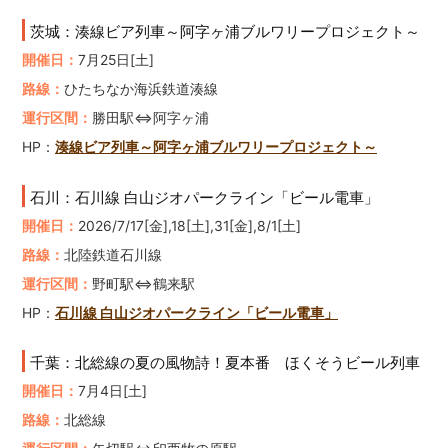
茨城：湊線ビア列車～阿字ヶ浦ブルワリープロジェクト～
開催日：
7月25日[土]
路線：
ひたちなか海浜鉄道湊線
運行区間：
勝田駅⇔阿字ヶ浦
HP：
湊線ビア列車～阿字ヶ浦ブルワリープロジェクト～
石川：石川線 白山ジオパークライン「ビール電車」
開催日：
2026/7/17[金],18[土],31[金],8/1[土]
路線：
北陸鉄道石川線
運行区間：
野町駅⇔鶴来駅
HP：
石川線 白山ジオパークライン「ビール電車」
千葉：北総線の夏の風物詩！夏本番 ほくそうビール列車
開催日：
7月4日[土]
路線：
北総線