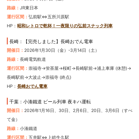
路線：
JR東日本
運行区間：
弘前駅⇔五所川原駅
HP：
昭和レトロで乾杯！一夜限りの弘前スナック列車
長崎：【完売しました】長崎おでん電車
開催日：
2026年1月30日（金）-3月14日（土）
路線：
長崎電気軌道
運行区間：
崇福寺→蛍茶屋→桜町→長崎駅前→浦上車庫 (休憩)→
長崎駅前→大波止→崇福寺 (終点)
HP：
長崎おでん電車
千葉：小湊鐵道 ビール列車 夜キハ運転
開催日：
2026年1月16日、30日、2月6日、20日、3月6日（すべ
て金）
路線：
小湊鐵道
運行区間：
五井駅⇔上総牛久駅