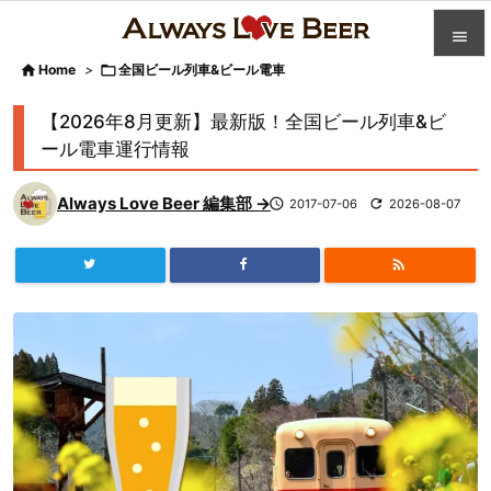


Home
>

全国ビール列車&ビール電車

カテゴ
【2026年8月更新】最新版！全国ビール列車&ビ

ール電車運行情報
人気記

Always Love Beer 編集部 →

2017-07-06

2026-08-07
前へ

次へ


検索