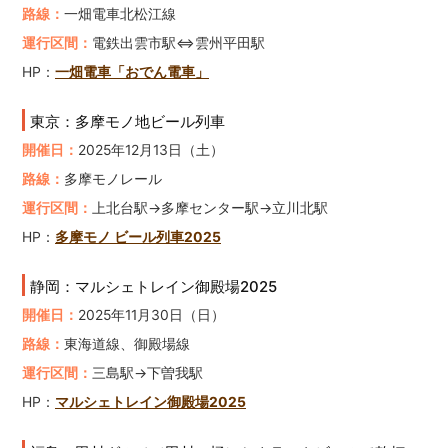
路線：
一畑電車北松江線
運行区間：
電鉄出雲市駅⇔雲州平田駅
HP：
一畑電車「おでん電車」
東京：多摩モノ地ビール列車
開催日：
2025年12月13日（土）
路線：
多摩モノレール
運行区間：
上北台駅→多摩センター駅→立川北駅
HP：
多摩モノ ビール列車2025
静岡：マルシェトレイン御殿場2025
開催日：
2025年11月30日（日）
路線：
東海道線、御殿場線
運行区間：
三島駅→下曽我駅
HP：
マルシェトレイン御殿場2025