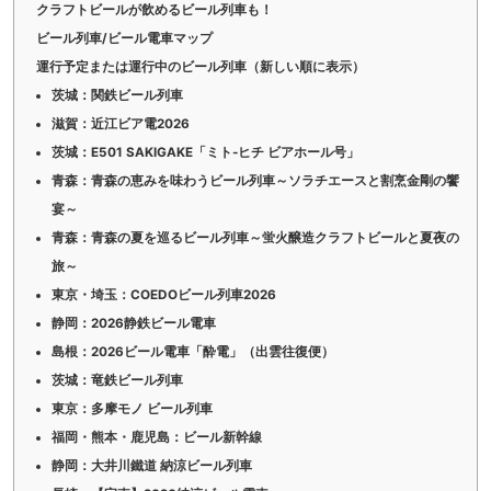
クラフトビールが飲めるビール列車も！
ビール列車/ビール電車マップ
運行予定または運行中のビール列車（新しい順に表示）
茨城：関鉄ビール列車
滋賀：近江ビア電2026
茨城：E501 SAKIGAKE「ミト-ヒチ ビアホール号」
青森：青森の恵みを味わうビール列車～ソラチエースと割烹金剛の饗
宴～
青森：青森の夏を巡るビール列車～蛍火醸造クラフトビールと夏夜の
旅～
東京・埼玉：COEDOビール列車2026
静岡：2026静鉄ビール電車
島根：2026ビール電車「酔電」（出雲往復便）
茨城：竜鉄ビール列車
東京：多摩モノ ビール列車
福岡・熊本・鹿児島：ビール新幹線
静岡：大井川鐵道 納涼ビール列車