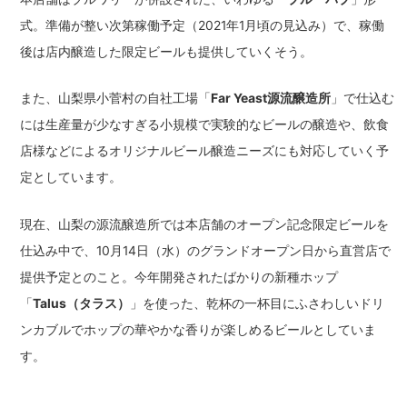
式。準備が整い次第稼働予定（2021年1月頃の見込み）で、稼働
後は店内醸造した限定ビールも提供していくそう。
また、山梨県小菅村の自社工場「
Far Yeast源流醸造所
」で仕込む
には生産量が少なすぎる小規模で実験的なビールの醸造や、飲食
店様などによるオリジナルビール醸造ニーズにも対応していく予
定としています。
現在、山梨の源流醸造所では本店舗のオープン記念限定ビールを
仕込み中で、10月14日（水）のグランドオープン日から直営店で
提供予定とのこと。今年開発されたばかりの新種ホップ
「
Talus（タラス）
」を使った、乾杯の一杯目にふさわしいドリ
ンカブルでホップの華やかな香りが楽しめるビールとしていま
す。