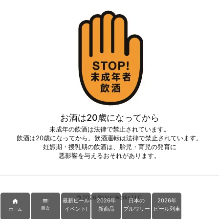
お酒は20歳になってから
未成年の飲酒は法律で禁止されています。
飲酒は20歳になってから。飲酒運転は法律で禁止されています。
妊娠期・授乳期の飲酒は、胎児・育児の発育に
悪影響を与えるおそれがあります。
©
2026
Shiori Works LLC.
最新ビール
2026年
日本の
2026年


イベント!
新商品
ブルワリー
ビール列車
目次
ホーム