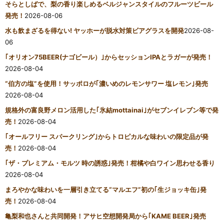
そらとしばで、梨の香り楽しめるベルジャンスタイルのフルーツビール
発売！
2026-08-06
水も飲まざるを得ない! ヤッホーが脱水対策ビアグラスを開発
2026-08-
06
｢オリオン75BEER(ナゴビール）｣からセッションIPAとラガーが発売！
2026-08-04
“伯方の塩”を使用！サッポロが｢濃いめのレモンサワー 塩レモン｣発売
2026-08-04
規格外の富良野メロン活用した｢氷結mottainai｣がセブンイレブン等で発
売！
2026-08-04
｢オールフリー スパークリング｣からトロピカルな味わいの限定品が発
売！
2026-08-04
｢ザ・プレミアム・モルツ 時の誘惑｣発売！柑橘や白ワイン思わせる香り
2026-08-04
まろやかな味わいを一層引き立てる“マルエフ”初の｢生ジョッキ缶｣発
売！
2026-08-04
亀梨和也さんと共同開発！アサヒ空想開発局から｢KAME BEER｣発売