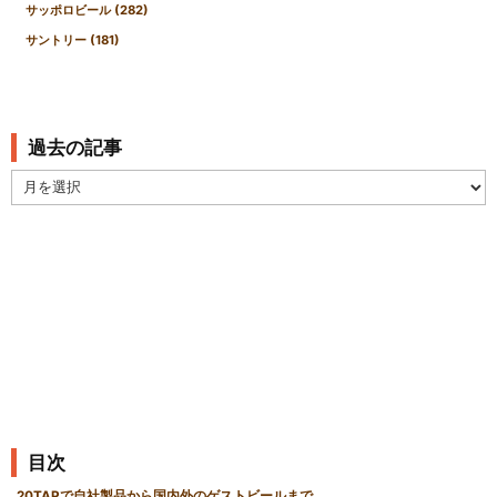
サッポロビール
(282)
サントリー
(181)
過去の記事
過
去
の
記
事
目次
20TAPで自社製品から国内外のゲストビールまで