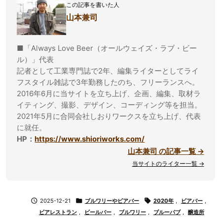
この記事を書いた人
山本兼司
■「Always Love Beer（オールウェイズ・ラブ・ビー
ル）」代表
記者として工業専門誌で2年、編集ライターとしてライ
フスタイル雑誌で3年勤務したのち、フリーランスへ。
2016年6月に当サイトを立ち上げ、企画、編集、取材ラ
イティング、撮影、デザイン、コーディング等を担当。
2021年5月に合同会社しおりワークスを立ち上げ、代表
に就任。
HP：
https://www.shioriworks.com/
山本兼司 の記事一覧 →
当サイトのライター一覧 →

2025-12-21

ブルワリーやビアバー

2020年
,
ビアバー
,
ビアレストラン
,
ビールバー
,
ブルワリー
,
ブルーパブ
,
醸造所