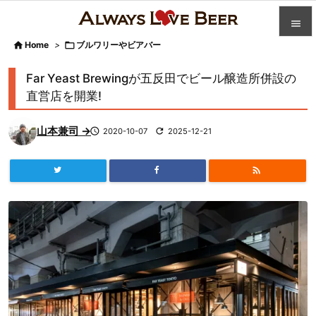


Home
>

ブルワリーやビアバー

カテゴ
Far Yeast Brewingが五反田でビール醸造所併設の

直営店を開業!
人気記

山本兼司 →

2020-10-07

2025-12-21
前へ

次へ


検索