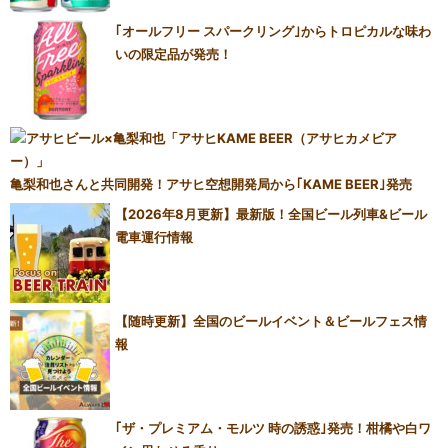
｢オールフリー スパークリング｣からトロピカルな味わ
いの限定品が発売！
亀梨和也さんと共同開発！アサヒ空想開発局から｢KAME BEER｣発売
【2026年8月更新】最新版！全国ビール列車&ビール
電車運行情報
【随時更新】全国のビールイベント＆ビールフェス情
報
｢ザ・プレミアム・モルツ 時の誘惑｣発売！柑橘や白ワ