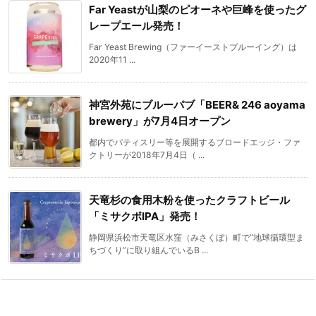
Far Yeastが山梨のピオーネや巨峰を使ったグ
レープエール発売！
Far Yeast Brewing（ファーイーストブルーイング）は
2020年11 ...
神宮外苑にブルーパブ「BEER& 246 aoyama
brewery」が7月4日オープン
都内でパティスリー等を展開するブロードエッジ・ファ
クトリーが2018年7月4日（ ...
天竜杉の食用木粉を使ったクラフトビール
「ミサクボIPA」発売！
静岡県浜松市天竜区水窪（みさくぼ）町で“地球循環型ま
ちづくり”に取り組んでいるB ...