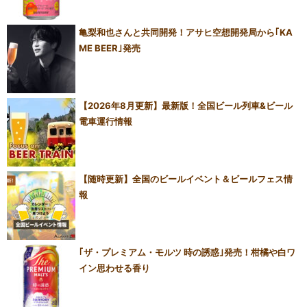
亀梨和也さんと共同開発！アサヒ空想開発局から｢KA
ME BEER｣発売
【2026年8月更新】最新版！全国ビール列車&ビール
電車運行情報
【随時更新】全国のビールイベント＆ビールフェス情
報
｢ザ・プレミアム・モルツ 時の誘惑｣発売！柑橘や白ワ
イン思わせる香り