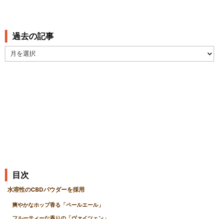
過去の記事
過
去
の
記
事
目次
水溶性のCBDパウダーを採用
爽やかなホップ香る「ペールエール」
フルーティーな香りの「ヴァイツェン」