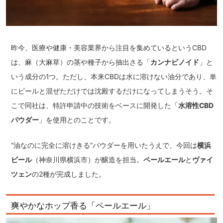
昨今、医療や健康・美容業界から注目を集めているというCBD
は、麻（大麻草）の茎や種子から抽出さる「
カンナビノイド
」と
いう成分の1つ。ただし、本来CBDは水に溶けない油分であり、単
にビールと混ぜただけでは沈殿するだけになってしまうそう。そ
こで同社は、特許申請中の技術をベースに開発した「
水溶性CBD
パウダー
」を使用とのことです。
“油なのに完全に溶けきる”パウダーを用いたうえで、今回は
横浜
ビール
（神奈川県横浜市）が醸造を担当。
ペールエール
と
ヴァイ
ツェン
の2種が完成しました。
爽やかなホップ香る「ペールエール」