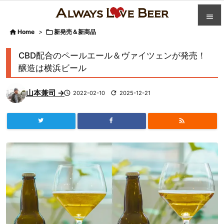


Home
>

新発売＆新商品

カテゴ
CBD配合のペールエール＆ヴァイツェンが発売！

醸造は横浜ビール
人気記

山本兼司 →

2022-02-10

2025-12-21
前へ

次へ


検索