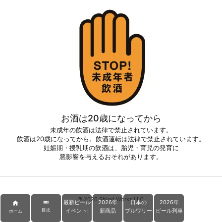
お酒は20歳になってから
未成年の飲酒は法律で禁止されています。
飲酒は20歳になってから。飲酒運転は法律で禁止されています。
妊娠期・授乳期の飲酒は、胎児・育児の発育に
悪影響を与えるおそれがあります。
©
2026
Shiori Works LLC.
最新ビール
2026年
日本の
2026年


イベント!
新商品
ブルワリー
ビール列車
目次
ホーム