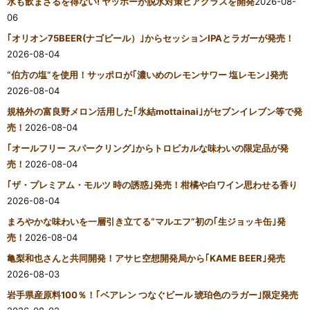
水も飲まざるを得ない! ヤッホーが脱水対策ビアグラスを開発
2026-08-
06
｢オリオン75BEER(ナゴビール）｣からセッションIPAとラガーが発売！
2026-08-04
“伯方の塩”を使用！サッポロが｢濃いめのレモンサワー 塩レモン｣発売
2026-08-04
規格外の富良野メロン活用した｢氷結mottainai｣がセブンイレブン等で発
売！
2026-08-04
｢オールフリー スパークリング｣からトロピカルな味わいの限定品が発
売！
2026-08-04
｢ザ・プレミアム・モルツ 時の誘惑｣発売！柑橘や白ワイン思わせる香り
2026-08-04
まろやかな味わいを一層引き立てる“マルエフ”初の｢生ジョッキ缶｣発
売！
2026-08-04
亀梨和也さんと共同開発！アサヒ空想開発局から｢KAME BEER｣発売
2026-08-03
岩手県産原料100％！｢ベアレン つなぐビール 琥珀色のラガー｣限定発売