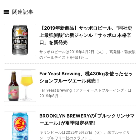

関連記事
【2019年新商品】サッポロビール、“同社史
上最強炭酸”の新ジャンル「サッポロ 本格辛
口」を新発売
サッポロビールは2019年4月2日（火）、高発酵・強炭酸
のビールテイストを掲げた ...
Far Yeast Brewing、桃430kgを使ったセッ
ションフルーツエール発売！
Far Yeast Brewing（ファーイーストブルーイング）は
2019年8月 ...
BROOKLYN BREWERYの｢ブルックリンサマ
ーエール｣が夏季限定発売!
キリンビールは2025年5月27日（火）、米ブルックリ
ン・ブルワリー社のクラフト ...