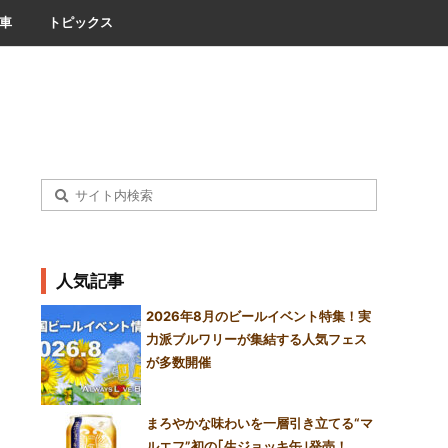
車
トピックス
人気記事
2026年8月のビールイベント特集！実
力派ブルワリーが集結する人気フェス
が多数開催
まろやかな味わいを一層引き立てる“マ
ルエフ”初の｢生ジョッキ缶｣発売！