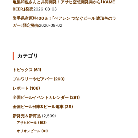
亀梨和也さんと共同開発！アサヒ空想開発局から｢KAME
BEER｣発売
2026-08-03
岩手県産原料100％！｢ベアレン つなぐビール 琥珀色のラ
ガー｣限定発売
2026-08-02
カテゴリ
トピックス
(61)
ブルワリーやビアバー
(260)
レポート
(106)
全国ビールイベントカレンダー
(291)
全国ビール列車&ビール電車
(39)
新発売＆新商品
(2,509)
アサヒビール
(193)
オリオンビール
(81)