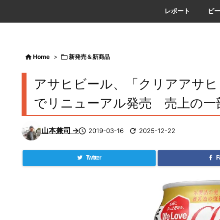
レポート
ビ

Home
>

新発売＆新商品
アサヒビール、「クリアアサヒ
でリニューアル発売 売上の一
山本兼司 →

2019-03-16

2025-12-22
Twitter
F