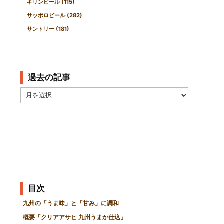
キリンビール
(115)
サッポロビール
(282)
サントリー
(181)
過去の記事
過
去
の
記
事
目次
九州の「うま味」と「甘み」に調和
概要「クリアアサヒ 九州うまか仕込」