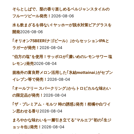
そらとしばで、梨の香り楽しめるベルジャンスタイルの
フルーツビール発売！
2026-08-06
水も飲まざるを得ない! ヤッホーが脱水対策ビアグラスを
開発
2026-08-06
｢オリオン75BEER(ナゴビール）｣からセッションIPAと
ラガーが発売！
2026-08-04
“伯方の塩”を使用！サッポロが｢濃いめのレモンサワー 塩
レモン｣発売
2026-08-04
規格外の富良野メロン活用した｢氷結mottainai｣がセブン
イレブン等で発売！
2026-08-04
｢オールフリー スパークリング｣からトロピカルな味わい
の限定品が発売！
2026-08-04
｢ザ・プレミアム・モルツ 時の誘惑｣発売！柑橘や白ワイ
ン思わせる香り
2026-08-04
まろやかな味わいを一層引き立てる“マルエフ”初の｢生ジ
ョッキ缶｣発売！
2026-08-04