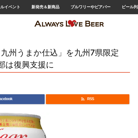
ールイベント
新発売＆新商品
ブルワリーやビアバー
ビール列
 九州うまか仕込」を九州7県限定
部は復興支援に

acebook
RSS