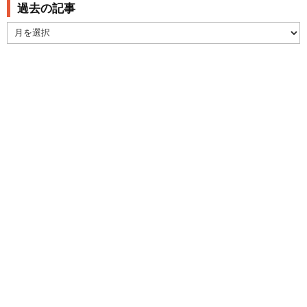
過去の記事
過
去
の
記
事