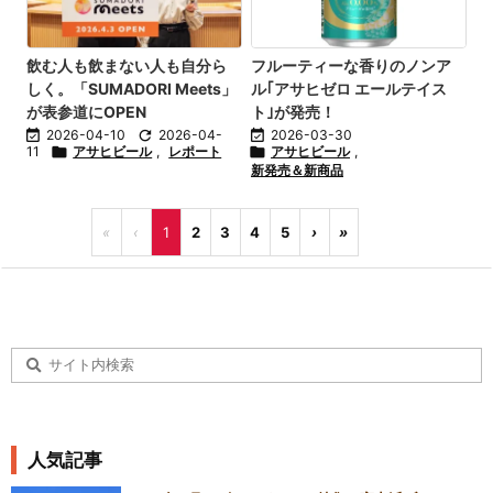
飲む人も飲まない人も自分ら
フルーティーな香りのノンア
しく。「SUMADORI Meets」
ル｢アサヒゼロ エールテイス
が表参道にOPEN
ト｣が発売！

2026-04-10

2026-04-

2026-03-30
11

アサヒビール
,
レポート

アサヒビール
,
新発売＆新商品
«
‹
1
2
3
4
5
›
»
人気記事