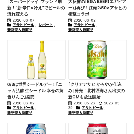
｢スーパードライ｣ブランド刷
大反響の｢EGA BEER(エガビア
新！“新 辛口×冷え”でビールの
ー)｣再び！江頭2:50×アサヒの
流れ変える
衝撃コラボ

2026-06-07

2026-06-02

アサヒビール
,
レポート
,

アサヒビール
,
新発売＆新商品
新発売＆新商品
6/3は世界シードルデー！｢ニ
｢クリアアサヒ かろやか仕込
ッカ弘前 生シードル 幸せの黄
み｣発売！北村匠海さん出演の
色りんご｣発売
新CMも放送開始

2026-06-02

2026-05-26

2026-05-

アサヒビール
,
29

アサヒビール
,
新発売＆新商品
新発売＆新商品