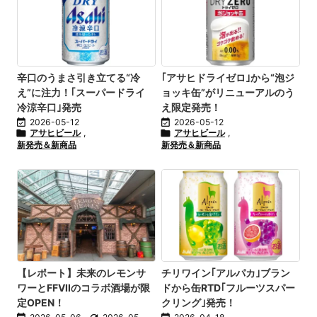
辛口のうまさ引き立てる“冷
｢アサヒドライゼロ｣から“泡ジ
え”に注力！｢スーパードライ
ョッキ缶”がリニューアルのう
冷涼辛口｣発売
え限定発売！

2026-05-12

2026-05-12

アサヒビール
,

アサヒビール
,
新発売＆新商品
新発売＆新商品
【レポート】未来のレモンサ
チリワイン｢アルパカ｣ブラン
ワーとFFVIIのコラボ酒場が限
ドから缶RTD｢フルーツスパー
定OPEN！
クリング｣発売！