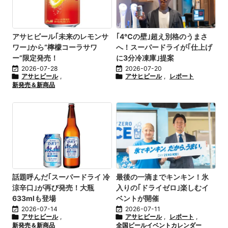
アサヒビール｢未来のレモンサ
｢4℃の壁｣超え別格のうまさ
ワー｣から“檸檬コーラサワ
へ！スーパードライが｢仕上げ
ー”限定発売！
に3分冷凍庫｣提案

2026-07-28

2026-07-20

アサヒビール
,

アサヒビール
,
レポート
新発売＆新商品
話題呼んだ｢スーパードライ 冷
最後の一滴までキンキン！氷
涼辛口｣が再び発売！大瓶
入りの｢ドライゼロ｣楽しむイ
633mlも登場
ベントが開催

2026-07-14

2026-07-11

アサヒビール
,

アサヒビール
,
レポート
,
新発売＆新商品
全国ビールイベントカレンダー