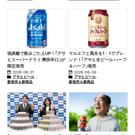
強炭酸で飲みごたえUP！｢アサ
マルエフと黒生を1：1でブレ
ヒスーパードライ 爽快辛口｣が
ンド！｢アサヒ生ビール ハーフ
限定発売
＆ハーフ｣発売

2026-06-21

2026-06-09

アサヒビール
,

アサヒビール
,
新発売＆新商品
新発売＆新商品