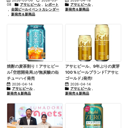

2026-05-06

2026-05-

2026-04-18
08

アサヒビール
,
レポート

アサヒビール
,
,
全国ビールイベントカレンダー
新発売＆新商品
,
新発売＆新商品
焼酎の麦茶割り！アサヒビー
アサヒビール、9年ぶりの麦芽
ル｢空想開発局｣が無炭酸の缶
100％ビールブランド｢アサヒ
チューハイ発売
ゴールド｣発売!

2026-04-14

2026-04-14

アサヒビール
,

アサヒビール
,
新発売＆新商品
新発売＆新商品