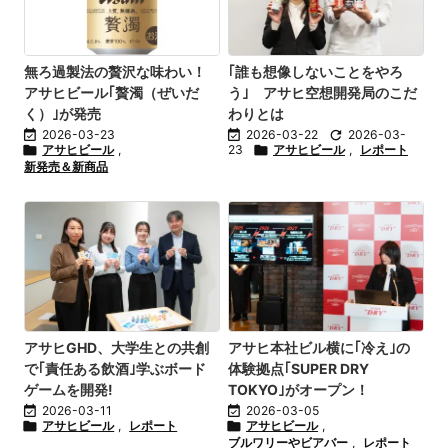
無ろ過製法の贅沢な味わい！
｢誰も想像しないことをやろ
アサヒビール｢贅濁（ぜいだ
う｣ アサヒ空想開発局のこだ
く）｣が発売
わりとは

2026-03-23

2026-03-22

2026-03-

アサヒビール
,
23

アサヒビール
,
レポート
新発売＆新商品
アサヒGHD、大学生との共創
アサヒ本社ビル横に｢冷え｣の
で｢責任ある飲酒｣学ぶボード
体験拠点｢SUPER DRY
ゲームを開発!
TOKYO｣がオープン！

2026-03-11

2026-03-05

アサヒビール
,
レポート

アサヒビール
,
ブルワリーやビアバー
,
レポート