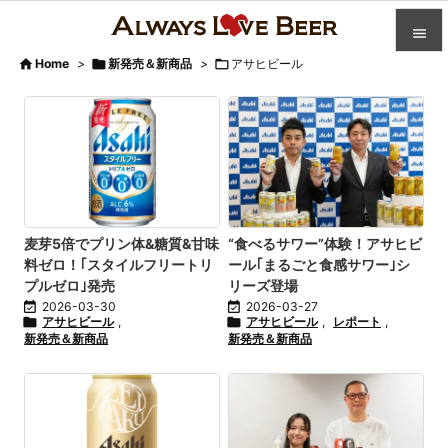


Home
>

新発売＆新商品
>

アサヒビール

カテゴ

人気記

前へ

次へ
麦芽5倍でプリン体&糖質&甘味
“食べるサワー”体験！アサヒビ
料ゼロ！｢スタイルフリートリ
ール｢まるごと食感サワー｣シ

プルゼロ｣発売
リーズ登場
検索

2026-03-30

2026-03-27

アサヒビール
,

アサヒビール
,
レポート
,
新発売＆新商品
新発売＆新商品