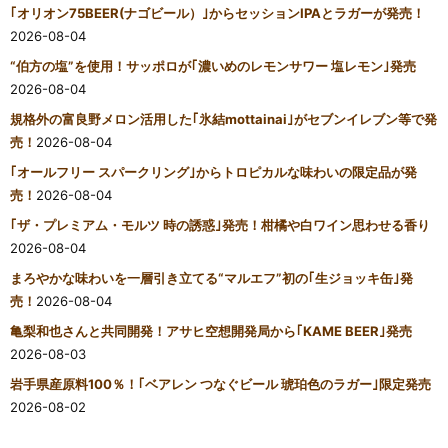
｢オリオン75BEER(ナゴビール）｣からセッションIPAとラガーが発売！
2026-08-04
“伯方の塩”を使用！サッポロが｢濃いめのレモンサワー 塩レモン｣発売
2026-08-04
規格外の富良野メロン活用した｢氷結mottainai｣がセブンイレブン等で発
売！
2026-08-04
｢オールフリー スパークリング｣からトロピカルな味わいの限定品が発
売！
2026-08-04
｢ザ・プレミアム・モルツ 時の誘惑｣発売！柑橘や白ワイン思わせる香り
2026-08-04
まろやかな味わいを一層引き立てる“マルエフ”初の｢生ジョッキ缶｣発
売！
2026-08-04
亀梨和也さんと共同開発！アサヒ空想開発局から｢KAME BEER｣発売
2026-08-03
岩手県産原料100％！｢ベアレン つなぐビール 琥珀色のラガー｣限定発売
2026-08-02