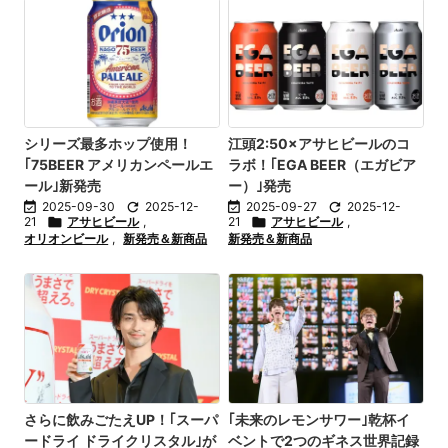
シリーズ最多ホップ使用！
江頭2:50×アサヒビールのコ
｢75BEER アメリカンペールエ
ラボ！｢EGA BEER（エガビア
ール｣新発売
ー）｣発売

2025-09-30

2025-12-

2025-09-27

2025-12-
21

アサヒビール
,
21

アサヒビール
,
オリオンビール
,
新発売＆新商品
新発売＆新商品
さらに飲みごたえUP！｢スーパ
｢未来のレモンサワー｣乾杯イ
ードライ ドライクリスタル｣が
ベントで2つのギネス世界記録