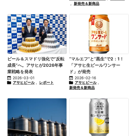
,
新発売＆新商品
ビール＆スマドリ強化で“反転
“マルエフ”と“黒生”で2：1！
成長”へ。アサヒが2026年事
「アサヒ生ビールワンサー
業戦略を発表
ド」が発売

2026-03-01

2026-02-16

アサヒビール
,
レポート

アサヒビール
,
新発売＆新商品