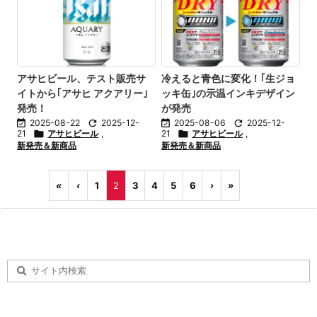
アサヒビール、テスト販売サ
冷えると青色に変化！｢生ジョ
イトから｢アサヒ アクアリー｣
ッキ缶｣の示温インキデザイン
発売！
が発売

2025-08-22

2025-12-

2025-08-06

2025-12-
21

アサヒビール
,
21

アサヒビール
,
新発売＆新商品
新発売＆新商品
«
‹
1
2
3
4
5
6
›
»