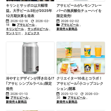
キリンとサッポロは大幅増
アサヒビールがレモンフレー
益。大手ビール3社が2025年
バーの無炭酸缶チューハイを
12月期決算を発表
限定発売!

2026-02-16

2026-02-

2026-02-02
18

アサヒビール
,

アサヒビール
,
キリンビール
,
サッポロビール
,
新発売＆新商品
サントリー
,
トピックス
冷やすとデザインが浮き出る!?
クリエイター10名とコラボ！
｢アサヒ シンプルラベル｣限定
アサヒビール｢小コップコレク
発売
ション｣開幕

2026-01-13

2025-12-12

2026-03-

アサヒビール
,
20

アサヒビール
,
新発売＆新商品
新発売＆新商品