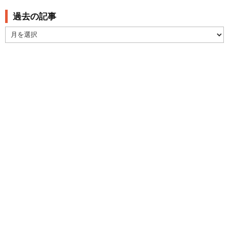
過去の記事
過
去
の
記
事