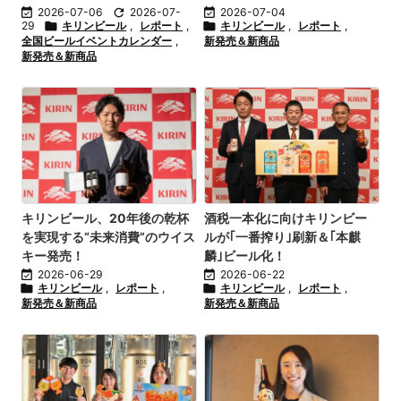

2026-07-06

2026-07-

2026-07-04
29

キリンビール
,
レポート
,

キリンビール
,
レポート
,
全国ビールイベントカレンダー
,
新発売＆新商品
新発売＆新商品
キリンビール、20年後の乾杯
酒税一本化に向けキリンビー
を実現する“未来消費”のウイス
ルが｢一番搾り｣刷新＆｢本麒
キー発売！
麟｣ビール化！

2026-06-29

2026-06-22

キリンビール
,
レポート
,

キリンビール
,
レポート
,
新発売＆新商品
新発売＆新商品