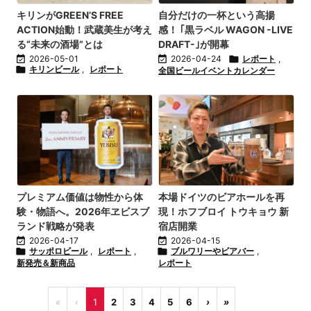
キリンがGREEN’S FREE
自分だけの一杯という高揚
ACTION始動！武蔵美生が考え
感！ ｢黒ラベル WAGON -LIVE
る“未来の酒場”とは
DRAFT-｣が開幕

2026-05-01

2026-04-24

レポート
,

キリンビール
,
レポート
全国ビールイベントカレンダー
プレミアム価値は物性から体
本場ドイツのビアホールを再
験・物語へ。2026年ヱビスブ
現！ホフブロイ トウキョウ 新
ランド戦略が発表
宿店開業

2026-04-17

2026-04-15

サッポロビール
,
レポート
,

ブルワリーやビアバー
,
新発売＆新商品
レポート
«
‹
1
2
3
4
5
6
›
»