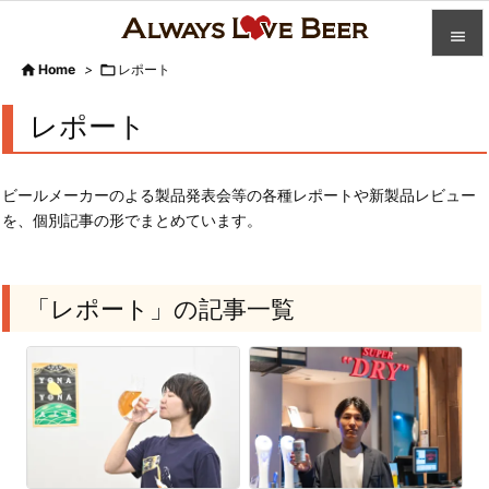


Home
>

レポート

カテゴ
レポート

人気記

ビールメーカーのよる製品発表会等の各種レポートや新製品レビュー
前へ
を、個別記事の形でまとめています。

次へ

「レポート」の記事一覧
検索