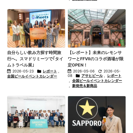
自分らしい飲み方探す時間旅
【レポート】未来のレモンサ
行へ。スマドリミーツで｢タイ
ワーとFFVIIのコラボ酒場が限
ムトラベル展｣
定OPEN！

2026-05-23

レポート
,

2026-05-06

2026-05-
08

アサヒビール
,
レポート
全国ビールイベントカレンダー
,
全国ビールイベントカレンダー
,
新発売＆新商品