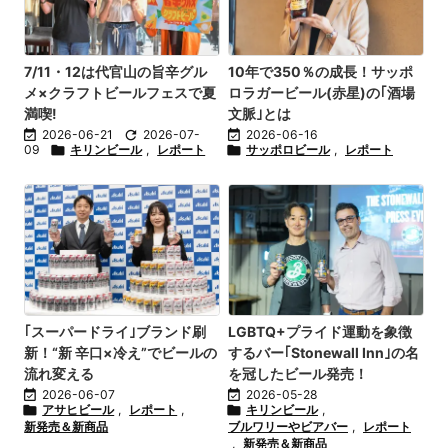
7/11・12は代官山の旨辛グル
10年で350％の成長！サッポ
メ×クラフトビールフェスで夏
ロラガービール(赤星)の｢酒場
満喫!
文脈｣とは

2026-06-21

2026-07-

2026-06-16
09

キリンビール
,
レポート

サッポロビール
,
レポート
｢スーパードライ｣ブランド刷
LGBTQ+プライド運動を象徴
新！“新 辛口×冷え”でビールの
するバー｢Stonewall Inn｣の名
流れ変える
を冠したビール発売！

2026-06-07

2026-05-28

アサヒビール
,
レポート
,

キリンビール
,
新発売＆新商品
ブルワリーやビアバー
,
レポート
,
新発売＆新商品