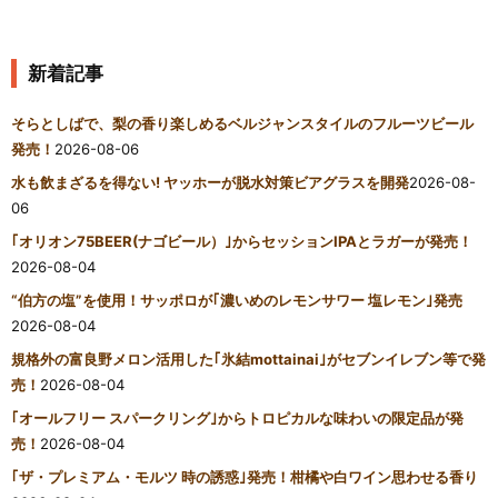
新着記事
そらとしばで、梨の香り楽しめるベルジャンスタイルのフルーツビール
発売！
2026-08-06
水も飲まざるを得ない! ヤッホーが脱水対策ビアグラスを開発
2026-08-
06
｢オリオン75BEER(ナゴビール）｣からセッションIPAとラガーが発売！
2026-08-04
“伯方の塩”を使用！サッポロが｢濃いめのレモンサワー 塩レモン｣発売
2026-08-04
規格外の富良野メロン活用した｢氷結mottainai｣がセブンイレブン等で発
売！
2026-08-04
｢オールフリー スパークリング｣からトロピカルな味わいの限定品が発
売！
2026-08-04
｢ザ・プレミアム・モルツ 時の誘惑｣発売！柑橘や白ワイン思わせる香り