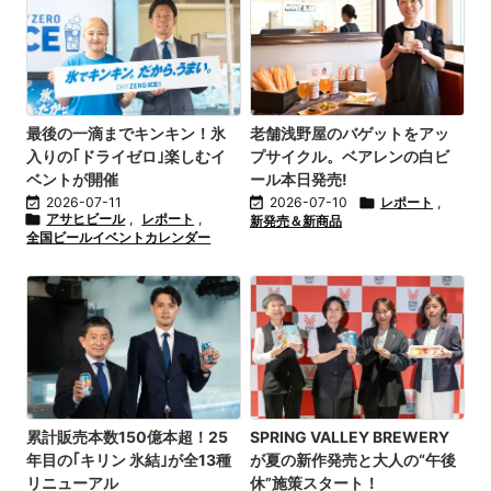
最後の一滴までキンキン！氷
老舗浅野屋のバゲットをアッ
入りの｢ドライゼロ｣楽しむイ
プサイクル。ベアレンの白ビ
ベントが開催
ール本日発売!

2026-07-11

2026-07-10

レポート
,

アサヒビール
,
レポート
,
新発売＆新商品
全国ビールイベントカレンダー
累計販売本数150億本超！25
SPRING VALLEY BREWERY
年目の｢キリン 氷結｣が全13種
が夏の新作発売と大人の“午後
リニューアル
休”施策スタート！