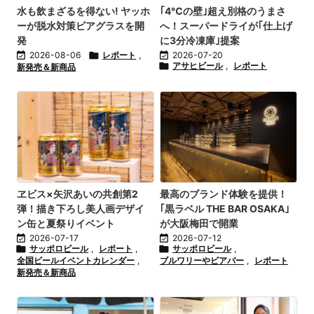
水も飲まざるを得ない! ヤッホ
｢4℃の壁｣超え別格のうまさ
ーが脱水対策ビアグラスを開
へ！スーパードライが｢仕上げ
発
に3分冷凍庫｣提案

2026-08-06

レポート
,

2026-07-20

アサヒビール
,
レポート
新発売＆新商品
ヱビス×矢沢あいの共創第2
最高のブランド体験を提供！
弾！描き下ろし美人画デザイ
｢黒ラベル THE BAR OSAKA｣
ン缶と夏祭りイベント
が大阪梅田で開業

2026-07-17

2026-07-12

サッポロビール
,
レポート
,

サッポロビール
,
全国ビールイベントカレンダー
,
ブルワリーやビアバー
,
レポート
新発売＆新商品