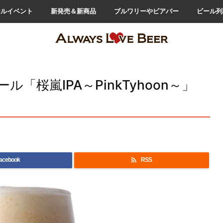
ールイベント
新発売＆新商品
ブルワリーやビアバー
ビール列
桜嵐IPA～PinkTyhoon～」

acebook
RSS