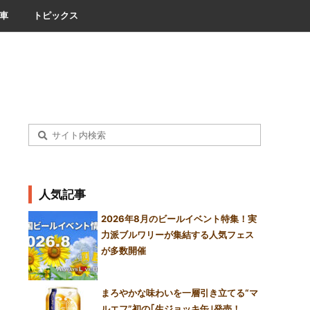
車
トピックス
人気記事
2026年8月のビールイベント特集！実
力派ブルワリーが集結する人気フェス
が多数開催
まろやかな味わいを一層引き立てる“マ
ルエフ”初の｢生ジョッキ缶｣発売！