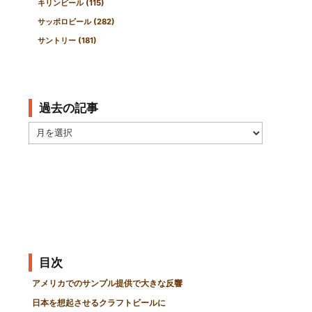
キリンビール
(115)
サッポロビール
(282)
サントリー
(181)
過去の記事
過
去
の
記
事
目次
アメリカでのサンプル提供で大きな反響
日本を想起させるクラフトビールに