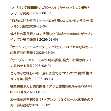
｢オリオン75BEER(ナゴビール）｣からセッションIPAと
ラガーが発売！
2026-08-04
“伯方の塩”を使用！サッポロが｢濃いめのレモンサワー 塩
レモン｣発売
2026-08-04
規格外の富良野メロン活用した｢氷結mottainai｣がセブン
イレブン等で発売！
2026-08-04
｢オールフリー スパークリング｣からトロピカルな味わい
の限定品が発売！
2026-08-04
｢ザ・プレミアム・モルツ 時の誘惑｣発売！柑橘や白ワイ
ン思わせる香り
2026-08-04
まろやかな味わいを一層引き立てる“マルエフ”初の｢生ジ
ョッキ缶｣発売！
2026-08-04
亀梨和也さんと共同開発！アサヒ空想開発局から｢KAME
BEER｣発売
2026-08-03
岩手県産原料100％！｢ベアレン つなぐビール 琥珀色のラ
ガー｣限定発売
2026-08-02