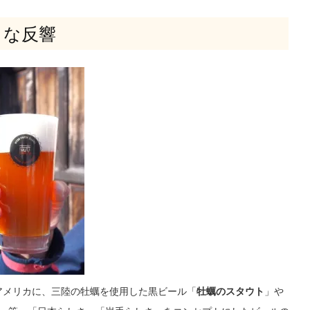
きな反響
アメリカに、三陸の牡蠣を使用した黒ビール「
牡蠣のスタウト
」や