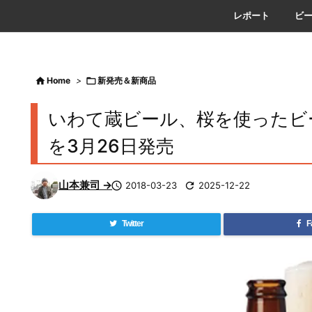
レポート
ビ

Home
>

新発売＆新商品
いわて蔵ビール、桜を使ったビール「
を3月26日発売
山本兼司 →

2018-03-23

2025-12-22
Twitter
F