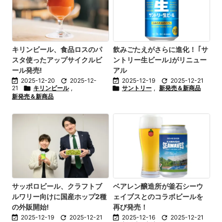
キリンビール、食品ロスのパ
飲みごたえがさらに進化！ ｢サ
スタ使ったアップサイクルビ
ントリー生ビール｣がリニュー
ール発売!
アル

2025-12-20

2025-12-

2025-12-19

2025-12-21
21

キリンビール
,

サントリー
,
新発売＆新商品
新発売＆新商品
サッポロビール、クラフトブ
ベアレン醸造所が釜石シーウ
ルワリー向けに国産ホップ2種
ェイブスとのコラボビールを
の外販開始!
再び発売！

2025-12-19

2025-12-21

2025-12-16

2025-12-21