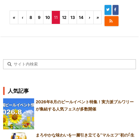
«
‹
8
9
10
11
12
13
14
›
»

人気記事
2026年8月のビールイベント特集！実力派ブルワリー
が集結する人気フェスが多数開催
まろやかな味わいを一層引き立てる“マルエフ”初の｢生