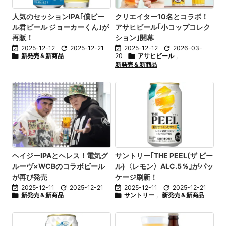
人気のセッションIPA｢僕ビー
クリエイター10名とコラボ！
ル君ビール ジョーカーくん｣が
アサヒビール｢小コップコレク
再販！
ション｣開幕

2025-12-12

2025-12-21

2025-12-12

2026-03-

新発売＆新商品
20

アサヒビール
,
新発売＆新商品
ヘイジーIPAとヘレス！電気グ
サントリー｢THE PEEL(ザ ピー
ルーヴ×WCBのコラボビール
ル)〈レモン〉ALC.5％｣がパッ
が再び発売
ケージ刷新！

2025-12-11

2025-12-21

2025-12-11

2025-12-21

新発売＆新商品

サントリー
,
新発売＆新商品