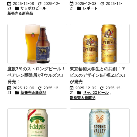

2025-12-08

2025-12-

2025-12-08

2025-12-
21

サッポロビール
,
21

レポート
新発売＆新商品
度数7％のストロングビール！
東京藝術大学生との共創！ヱ
ベアレン醸造所が｢ウルズス｣
ビスのデザイン缶｢福ヱビス｣
発売！
が発売

2025-12-06

2025-12-

2025-12-02

2025-12-
21

新発売＆新商品
21

サッポロビール
,
新発売＆新商品