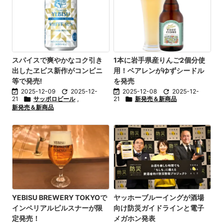
スパイスで爽やかなコク引き
1本に岩手県産りんご2個分使
出したヱビス新作がコンビニ
用！ベアレンがゆずシードル
等で発売!
を発売

2025-12-09

2025-12-

2025-12-08

2025-12-
21

サッポロビール
,
21

新発売＆新商品
新発売＆新商品
YEBISU BREWERY TOKYOで
ヤッホーブルーイングが酒場
インペリアルピルスナーが限
向け防災ガイドラインと電子
定発売！
メガホン発表