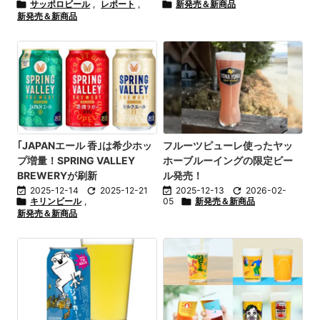

サッポロビール
,
レポート
,

新発売＆新商品
新発売＆新商品
｢JAPANエール 香｣は希少ホッ
フルーツピューレ使ったヤッ
プ増量！SPRING VALLEY
ホーブルーイングの限定ビー
BREWERYが刷新
ル発売！

2025-12-14

2025-12-21

2025-12-13

2026-02-

キリンビール
,
05

新発売＆新商品
新発売＆新商品