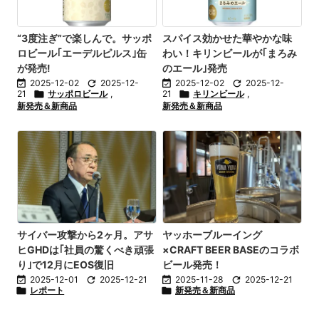
“3度注ぎ”で楽しんで。サッポ
スパイス効かせた華やかな味
ロビール｢エーデルピルス｣缶
わい！キリンビールが｢まろみ
が発売!
のエール｣発売

2025-12-02

2025-12-

2025-12-02

2025-12-
21

サッポロビール
,
21

キリンビール
,
新発売＆新商品
新発売＆新商品
サイバー攻撃から2ヶ月。アサ
ヤッホーブルーイング
ヒGHDは｢社員の驚くべき頑張
×CRAFT BEER BASEのコラボ
り｣で12月にEOS復旧
ビール発売！

2025-12-01

2025-12-21

2025-11-28

2025-12-21

レポート

新発売＆新商品