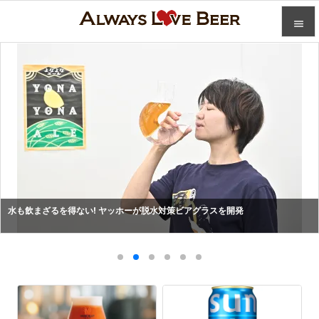


カテゴ

人気記

前へ

次へ

検索
水も飲まざるを得ない! ヤッホーが脱水対策ビアグラスを開発