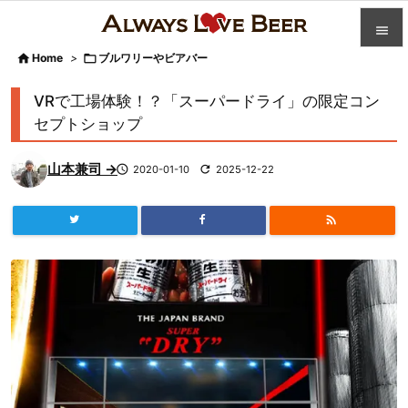


Home
>

ブルワリーやビアバー

カテゴ
VRで工場体験！？「スーパードライ」の限定コン

セプトショップ
人気記

山本兼司 →

2020-01-10

2025-12-22
前へ

次へ


検索