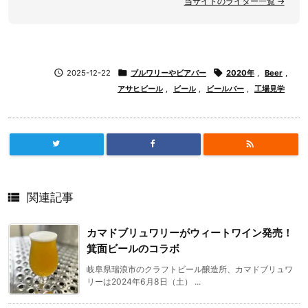
当サイトのライター一覧 →

2025-12-22

ブルワリーやビアバー

2020年
,
Beer
,
アサヒビール
,
ビール
,
ビールバー
,
工場見学


関連記事
カマドブリュワリーがウィートワイン発売！
箕面ビールのコラボ
岐阜県瑞浪市のクラフトビール醸造所、カマドブリュワ
リーは2024年6月8日（土） ...