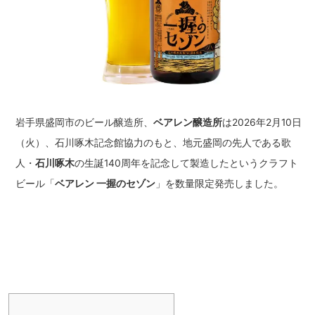
岩手県盛岡市のビール醸造所、
ベアレン醸造所
は2026年2月10日
（火）、石川啄木記念館協力のもと、地元盛岡の先人である歌
人・
石川啄木
の生誕140周年を記念して製造したというクラフト
ビール「
ベアレン 一握のセゾン
」を数量限定発売しました。