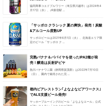
協同商事コエドブルワリー（埼玉県川越市）は2024年4
月17日（水）、JR新宿駅 ...
「サッポロ クラシック 夏の爽快」発売！炭酸
&アルコール度数UP
サッポロビールは2021年6月1日（火）、北海道エリア限
定のビール「サッポロ ク ...
完熟バナナ＆パパイヤを使ったIPA2種が発
売！醸造は反射炉ビヤ
熱川バナナワニ園（静岡県賀茂郡）は2022年7月10日
（日）、園内で栽培された完 ...
都内ビアレストラン｢よなよなビアワークス｣
でALS支援ビール発売!
ヤッホーブルーイングのビール「よなよなエール」公式
ビアレストラン「よなよなビアワ ...