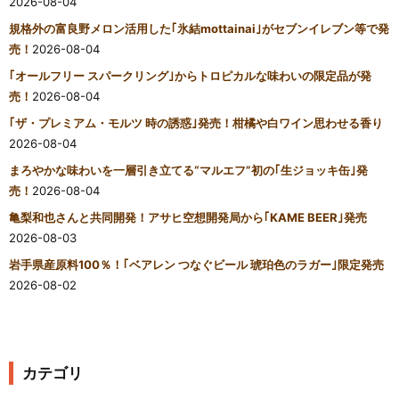
2026-08-04
規格外の富良野メロン活用した｢氷結mottainai｣がセブンイレブン等で発
売！
2026-08-04
｢オールフリー スパークリング｣からトロピカルな味わいの限定品が発
売！
2026-08-04
｢ザ・プレミアム・モルツ 時の誘惑｣発売！柑橘や白ワイン思わせる香り
2026-08-04
まろやかな味わいを一層引き立てる“マルエフ”初の｢生ジョッキ缶｣発
売！
2026-08-04
亀梨和也さんと共同開発！アサヒ空想開発局から｢KAME BEER｣発売
2026-08-03
岩手県産原料100％！｢ベアレン つなぐビール 琥珀色のラガー｣限定発売
2026-08-02
カテゴリ