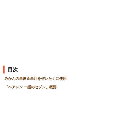
の
記
事
目次
みかんの果皮＆果汁をぜいたくに使用
「ベアレン 一握のセゾン」概要