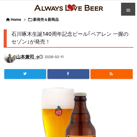


Home
>

新発売＆新商品

カテゴ
石川啄木生誕140周年記念ビール｢ベアレン 一握の

セゾン｣が発売！
人気記

山本兼司 →

2026-02-11
前へ

次へ


検索