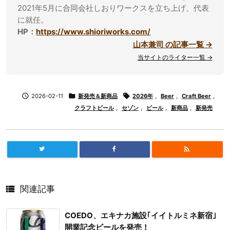
2021年5月に合同会社しおりワークスを立ち上げ、代表
に就任。
HP：
https://www.shioriworks.com/
山本兼司 の記事一覧 →
当サイトのライター一覧 →

2026-02-11

新発売＆新商品

2026年
,
Beer
,
Craft Beer
,
クラフトビール
,
セゾン
,
ビール
,
新商品
,
新発売


関連記事
COEDO、エキナカ施設｢イイトルミネ新宿｣
開業記念ビールを発売！