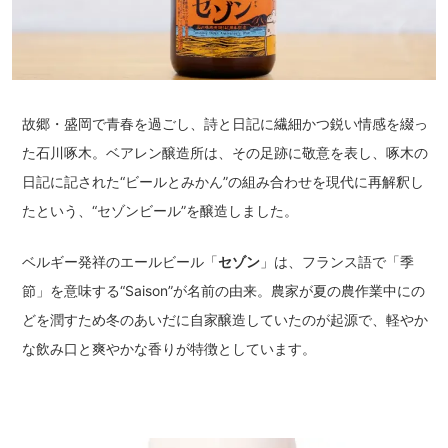
故郷・盛岡で青春を過ごし、詩と日記に繊細かつ鋭い情感を綴っ
た石川啄木。ベアレン醸造所は、その足跡に敬意を表し、啄木の
日記に記された“ビールとみかん”の組み合わせを現代に再解釈し
たという、“セゾンビール”を醸造しました。
ベルギー発祥のエールビール「
セゾン
」は、フランス語で「季
節」を意味する“Saison”が名前の由来。農家が夏の農作業中にの
どを潤すため冬のあいだに自家醸造していたのが起源で、軽やか
な飲み口と爽やかな香りが特徴としています。