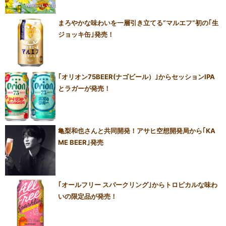
まろやかな味わいを一層引き立てる“マルエフ”初の｢生
ジョッキ缶｣発売！
｢オリオン75BEER(ナゴビール）｣からセッションIPA
とラガーが発売！
亀梨和也さんと共同開発！アサヒ空想開発局から｢KA
ME BEER｣発売
｢オールフリー スパークリング｣からトロピカルな味わ
いの限定品が発売！