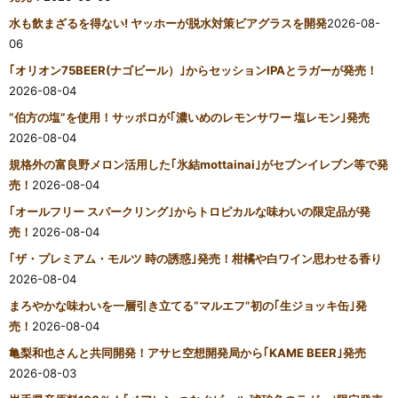
水も飲まざるを得ない! ヤッホーが脱水対策ビアグラスを開発
2026-08-
06
｢オリオン75BEER(ナゴビール）｣からセッションIPAとラガーが発売！
2026-08-04
“伯方の塩”を使用！サッポロが｢濃いめのレモンサワー 塩レモン｣発売
2026-08-04
規格外の富良野メロン活用した｢氷結mottainai｣がセブンイレブン等で発
売！
2026-08-04
｢オールフリー スパークリング｣からトロピカルな味わいの限定品が発
売！
2026-08-04
｢ザ・プレミアム・モルツ 時の誘惑｣発売！柑橘や白ワイン思わせる香り
2026-08-04
まろやかな味わいを一層引き立てる“マルエフ”初の｢生ジョッキ缶｣発
売！
2026-08-04
亀梨和也さんと共同開発！アサヒ空想開発局から｢KAME BEER｣発売
2026-08-03