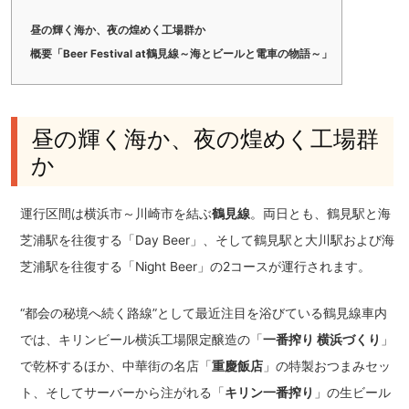
昼の輝く海か、夜の煌めく工場群か
概要「Beer Festival at鶴見線～海とビールと電車の物語～」
昼の輝く海か、夜の煌めく工場群
か
運行区間は横浜市～川崎市を結ぶ
鶴見線
。両日とも、鶴見駅と海
芝浦駅を往復する「Day Beer」、そして鶴見駅と大川駅および海
芝浦駅を往復する「Night Beer」の2コースが運行されます。
“都会の秘境へ続く路線”として最近注目を浴びている鶴見線車内
では、キリンビール横浜工場限定醸造の「
一番搾り 横浜づくり
」
で乾杯するほか、中華街の名店「
重慶飯店
」の特製おつまみセッ
ト、そしてサーバーから注がれる「
キリン一番搾り
」の生ビール