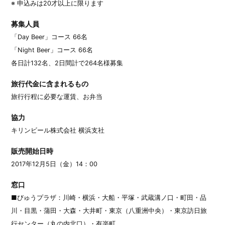
※ 申込みは20才以上に限ります
募集人員
「Day Beer」コース 66名
「Night Beer」コース 66名
各日計132名、2日間計で264名様募集
旅行代金に含まれるもの
旅行行程に必要な運賃、お弁当
協力
キリンビール株式会社 横浜支社
販売開始日時
2017年12月5日（金）14：00
窓口
■びゅうプラザ：川崎・横浜・大船・平塚・武蔵溝ノ口・町田・品
川・目黒・蒲田・大森・大井町・東京（八重洲中央）・東京訪日旅
行センター（丸の内北口）・有楽町