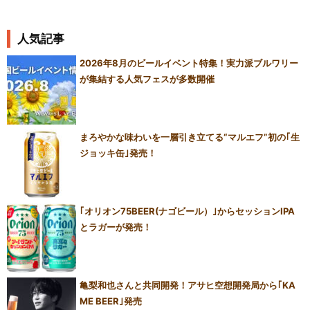
人気記事
2026年8月のビールイベント特集！実力派ブルワリー
が集結する人気フェスが多数開催
まろやかな味わいを一層引き立てる“マルエフ”初の｢生
ジョッキ缶｣発売！
｢オリオン75BEER(ナゴビール）｣からセッションIPA
とラガーが発売！
亀梨和也さんと共同開発！アサヒ空想開発局から｢KA
ME BEER｣発売