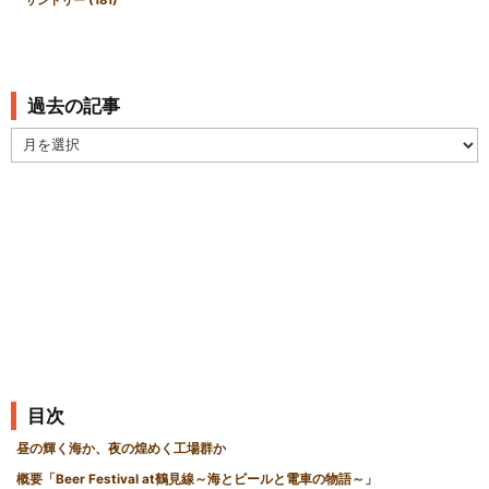
サントリー
(181)
過去の記事
過
去
の
記
事
目次
昼の輝く海か、夜の煌めく工場群か
概要「Beer Festival at鶴見線～海とビールと電車の物語～」