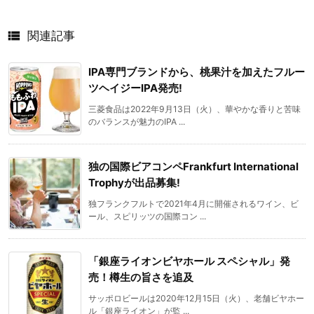

関連記事
IPA専門ブランドから、桃果汁を加えたフルー
ツヘイジーIPA発売!
三菱食品は2022年9月13日（火）、華やかな香りと苦味
のバランスが魅力のIPA ...
独の国際ビアコンペFrankfurt International
Trophyが出品募集!
独フランクフルトで2021年4月に開催されるワイン、ビ
ール、スピリッツの国際コン ...
「銀座ライオンビヤホール スペシャル」発
売！樽生の旨さを追及
サッポロビールは2020年12月15日（火）、老舗ビヤホー
ル「銀座ライオン」が監 ...