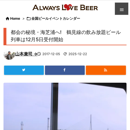


Home
>

全国ビールイベントカレンダー

カテゴ
都会の秘境・海芝浦へ! 鶴見線の飲み放題ビール

列車は12月5日受付開始
人気記

山本兼司 →

2017-12-05

2025-12-22
前へ

次へ


検索