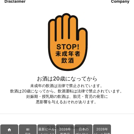
Disclaimer
Company
お酒は20歳になってから
未成年の飲酒は法律で禁止されています。
飲酒は20歳になってから。飲酒運転は法律で禁止されています。
妊娠期・授乳期の飲酒は、胎児・育児の発育に
悪影響を与えるおそれがあります。
©
2026
Shiori Works LLC.
最新ビール
2026年
日本の
2026年


目次