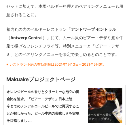
セットに加えて、本場ベルギー料理とのペアリングメニューも用
意されることに。
都内丸の内のベルギーレストラン「
アントワープ セントラル
（
Antwerp Central
）」にて、ムール貝のビアー・デザミ煮や牛
脂で揚げるフレンチフライ等、特別メニューと「ビアー・デザ
ミ」とのペアリングメニューを限定で楽しめるとのことです。
※ レストラン予約の有効期限は2021年1月13日～2021年5月末。
Makuakeプロジェクトページ
オレンジピールの香りとクリーミーな泡立の黄
金比を追求。『ビアー・デザミ』日本上陸
今までのノンアルコールビールでは再現するこ
とが難しかった、ビール本来の美味しさを実現
を目指しまし ...