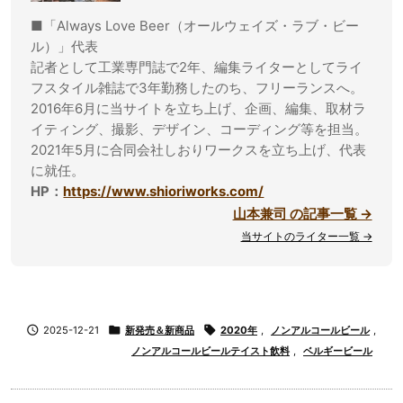
■「Always Love Beer（オールウェイズ・ラブ・ビー
ル）」代表
記者として工業専門誌で2年、編集ライターとしてライ
フスタイル雑誌で3年勤務したのち、フリーランスへ。
2016年6月に当サイトを立ち上げ、企画、編集、取材ラ
イティング、撮影、デザイン、コーディング等を担当。
2021年5月に合同会社しおりワークスを立ち上げ、代表
に就任。
HP：
https://www.shioriworks.com/
山本兼司 の記事一覧 →
当サイトのライター一覧 →

2025-12-21

新発売＆新商品

2020年
,
ノンアルコールビール
,
ノンアルコールビールテイスト飲料
,
ベルギービール