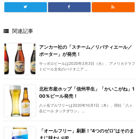


関連記事
アンカー社の「スチーム／リバティエール／
ポーター」が発売！
サッポロビールは2020年3月3日（火）、アメリカクラフ
トビール文化のパイオニア ...
北杜市産ホップ「信州早生」「かいこがね」1
00％ビール発売！
八ヶ岳ブルワリーは2020年10月1日（木）、同社「八ヶ
岳ビール タッチダウン」 ...
「オールフリー」刷新！“4つのゼロ”はそのま
まに味わいUP