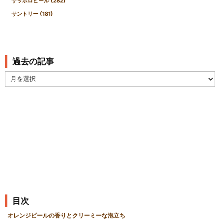
サッポロビール
(282)
サントリー
(181)
過去の記事
過
去
の
記
事
目次
オレンジピールの香りとクリーミーな泡立ち