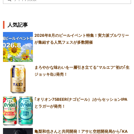
人気記事
2026年8月のビールイベント特集！実力派ブルワリー
が集結する人気フェスが多数開催
まろやかな味わいを一層引き立てる“マルエフ”初の｢生
ジョッキ缶｣発売！
｢オリオン75BEER(ナゴビール）｣からセッションIPA
とラガーが発売！
亀梨和也さんと共同開発！アサヒ空想開発局から｢KA