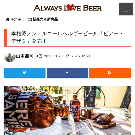


Home
>

新発売＆新商品

カテゴ
本格派ノンアルコールベルギービール「ビアー・

デザミ」発売！
人気記

山本兼司 →

2020-11-29

2025-12-21
前へ

次へ


検索