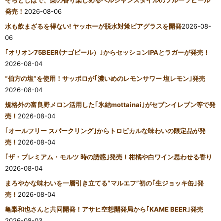
そらとしばで、梨の香り楽しめるベルジャンスタイルのフルーツビール
発売！
2026-08-06
水も飲まざるを得ない! ヤッホーが脱水対策ビアグラスを開発
2026-08-
06
｢オリオン75BEER(ナゴビール）｣からセッションIPAとラガーが発売！
2026-08-04
“伯方の塩”を使用！サッポロが｢濃いめのレモンサワー 塩レモン｣発売
2026-08-04
規格外の富良野メロン活用した｢氷結mottainai｣がセブンイレブン等で発
売！
2026-08-04
｢オールフリー スパークリング｣からトロピカルな味わいの限定品が発
売！
2026-08-04
｢ザ・プレミアム・モルツ 時の誘惑｣発売！柑橘や白ワイン思わせる香り
2026-08-04
まろやかな味わいを一層引き立てる“マルエフ”初の｢生ジョッキ缶｣発
売！
2026-08-04
亀梨和也さんと共同開発！アサヒ空想開発局から｢KAME BEER｣発売
2026-08-03