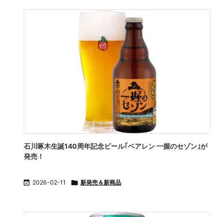
石川啄木生誕140周年記念ビール｢ベアレン 一握のセゾン｣が
発売！

2026-02-11

新発売＆新商品