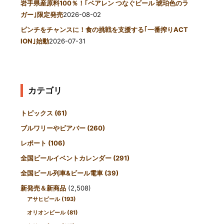
岩手県産原料100％！｢ベアレン つなぐビール 琥珀色のラ
ガー｣限定発売
2026-08-02
ピンチをチャンスに！食の挑戦を支援する｢一番搾りACT
ION｣始動
2026-07-31
カテゴリ
トピックス
(61)
ブルワリーやビアバー
(260)
レポート
(106)
全国ビールイベントカレンダー
(291)
全国ビール列車&ビール電車
(39)
新発売＆新商品
(2,508)
アサヒビール
(193)
オリオンビール
(81)