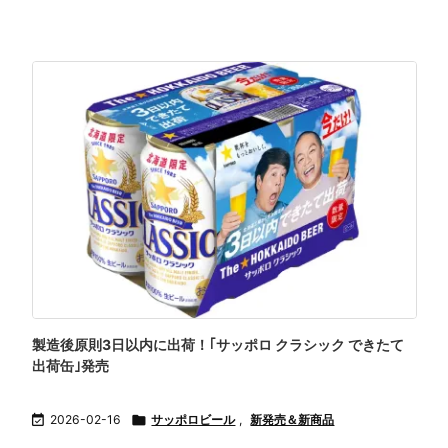
製造後原則3日以内に出荷！｢サッポロ クラシック できたて
出荷缶｣発売

2026-02-16

サッポロビール
,
新発売＆新商品