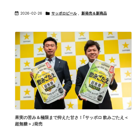

2026-02-26

サッポロビール
,
新発売＆新商品
果実の苦み＆極限まで抑えた甘さ！｢サッポロ 飲みごたえ＜
超無糖＞｣発売