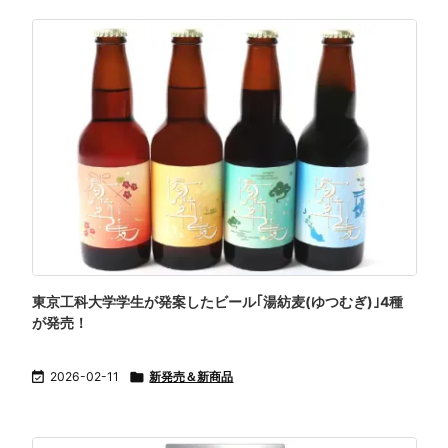
東京工科大学学生が発案したビール｢湯紡麦(ゆつむぎ)｣4種
が発売！

2026-02-11

新発売＆新商品