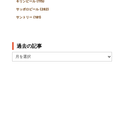
キリンビール
(115)
サッポロビール
(282)
サントリー
(181)
過去の記事
過
去
の
記
事