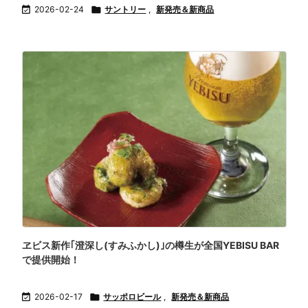

2026-02-24

サントリー
,
新発売＆新商品
ヱビス新作｢澄深し(すみふかし)｣の樽生が全国YEBISU BAR
で提供開始！

2026-02-17

サッポロビール
,
新発売＆新商品