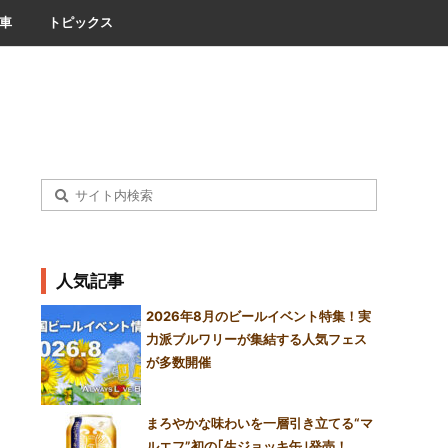
車
トピックス
人気記事
2026年8月のビールイベント特集！実
力派ブルワリーが集結する人気フェス
が多数開催
まろやかな味わいを一層引き立てる“マ
ルエフ”初の｢生ジョッキ缶｣発売！