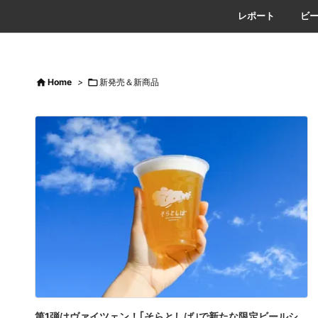
レポート
ビ

Home
>

新発売＆新商品
第1弾はヴァイツェン！｢そらとしば｣で新たな限定ビールシ