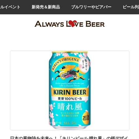
ールイベント
新発売＆新商品
ブルワリーやビアバー
ビール列
日本の風物詩を未来へ！「キリンビール 晴れ風」の桜デザイ