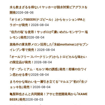
水も飲まざるを得ない! ヤッホーが脱水対策ビアグラスを
開発
2026-08-06
｢オリオン75BEER(ナゴビール）｣からセッションIPAと
ラガーが発売！
2026-08-04
“伯方の塩”を使用！サッポロが｢濃いめのレモンサワー 塩
レモン｣発売
2026-08-04
規格外の富良野メロン活用した｢氷結mottainai｣がセブン
イレブン等で発売！
2026-08-04
｢オールフリー スパークリング｣からトロピカルな味わい
の限定品が発売！
2026-08-04
｢ザ・プレミアム・モルツ 時の誘惑｣発売！柑橘や白ワイ
ン思わせる香り
2026-08-04
まろやかな味わいを一層引き立てる“マルエフ”初の｢生ジ
ョッキ缶｣発売！
2026-08-04
亀梨和也さんと共同開発！アサヒ空想開発局から｢KAME
BEER｣発売
2026-08-03