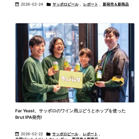

2026-02-24

サッポロビール
,
レポート
,
新発売＆新商品
Far Yeast、サッポロのワイン用ぶどうとホップを使った
Brut IPA発売!

2026-02-22

サッポロビール
,
レポート
,