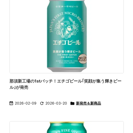
那須新工場の1stバッチ！エチゴビール｢笑顔が集う輝きビー
ル｣が発売

2026-02-09

2026-03-20

新発売＆新商品