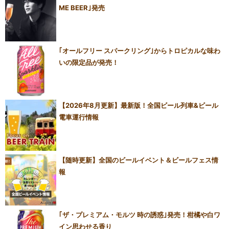
ME BEER｣発売
｢オールフリー スパークリング｣からトロピカルな味わ
いの限定品が発売！
【2026年8月更新】最新版！全国ビール列車&ビール
電車運行情報
【随時更新】全国のビールイベント＆ビールフェス情
報
｢ザ・プレミアム・モルツ 時の誘惑｣発売！柑橘や白ワ
イン思わせる香り