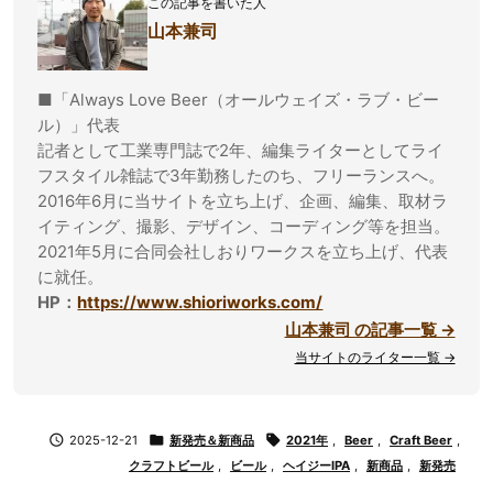
この記事を書いた人
山本兼司
■「Always Love Beer（オールウェイズ・ラブ・ビー
ル）」代表
記者として工業専門誌で2年、編集ライターとしてライ
フスタイル雑誌で3年勤務したのち、フリーランスへ。
2016年6月に当サイトを立ち上げ、企画、編集、取材ラ
イティング、撮影、デザイン、コーディング等を担当。
2021年5月に合同会社しおりワークスを立ち上げ、代表
に就任。
HP：
https://www.shioriworks.com/
山本兼司 の記事一覧 →
当サイトのライター一覧 →

2025-12-21

新発売＆新商品

2021年
,
Beer
,
Craft Beer
,
クラフトビール
,
ビール
,
ヘイジーIPA
,
新商品
,
新発売