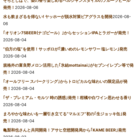
そらとしばで、梨の香り楽しめるベルジャンスタイルのフルーツビール
発売！
2026-08-06
水も飲まざるを得ない! ヤッホーが脱水対策ビアグラスを開発
2026-08-
06
｢オリオン75BEER(ナゴビール）｣からセッションIPAとラガーが発売！
2026-08-04
“伯方の塩”を使用！サッポロが｢濃いめのレモンサワー 塩レモン｣発売
2026-08-04
規格外の富良野メロン活用した｢氷結mottainai｣がセブンイレブン等で発
売！
2026-08-04
｢オールフリー スパークリング｣からトロピカルな味わいの限定品が発
売！
2026-08-04
｢ザ・プレミアム・モルツ 時の誘惑｣発売！柑橘や白ワイン思わせる香り
2026-08-04
まろやかな味わいを一層引き立てる“マルエフ”初の｢生ジョッキ缶｣発
売！
2026-08-04
亀梨和也さんと共同開発！アサヒ空想開発局から｢KAME BEER｣発売