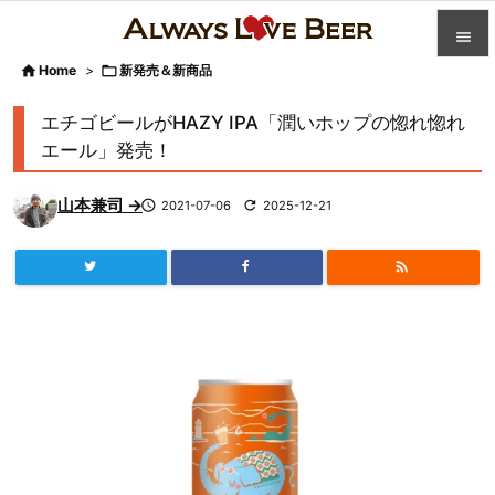


Home
>

新発売＆新商品

カテゴ
エチゴビールがHAZY IPA「潤いホップの惚れ惚れ

エール」発売！
人気記

山本兼司 →

2021-07-06

2025-12-21
前へ

次へ


検索