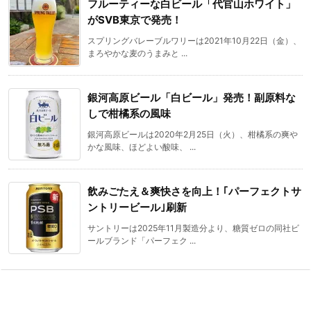
フルーティーな白ビール「代官山ホワイト」
がSVB東京で発売！
スプリングバレーブルワリーは2021年10月22日（金）、
まろやかな麦のうまみと ...
銀河高原ビール「白ビール」発売！副原料な
しで柑橘系の風味
銀河高原ビールは2020年2月25日（火）、柑橘系の爽や
かな風味、ほどよい酸味、 ...
飲みごたえ＆爽快さを向上！｢パーフェクトサ
ントリービール｣刷新
サントリーは2025年11月製造分より、糖質ゼロの同社ビ
ールブランド「パーフェク ...