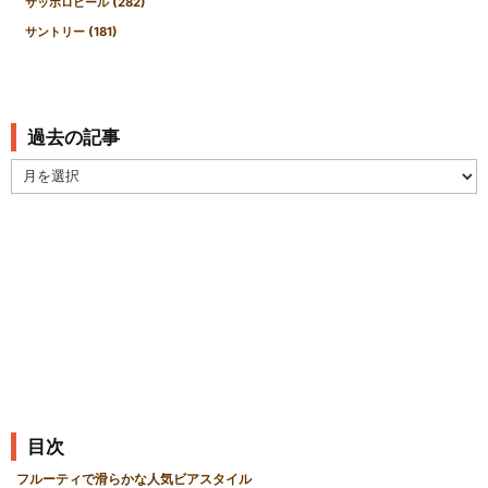
サッポロビール
(282)
サントリー
(181)
過去の記事
過
去
の
記
事
目次
フルーティで滑らかな人気ビアスタイル