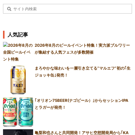
人気記事
2026年8月のビールイベント特集！実力派ブルワリー
が集結する人気フェスが多数開催
まろやかな味わいを一層引き立てる“マルエフ”初の｢生
ジョッキ缶｣発売！
｢オリオン75BEER(ナゴビール）｣からセッションIPA
とラガーが発売！
亀梨和也さんと共同開発！アサヒ空想開発局から｢KA