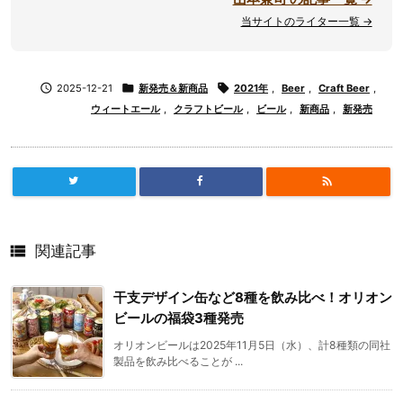
当サイトのライター一覧 →

2025-12-21

新発売＆新商品

2021年
,
Beer
,
Craft Beer
,
ウィートエール
,
クラフトビール
,
ビール
,
新商品
,
新発売


関連記事
干支デザイン缶など8種を飲み比べ！オリオン
ビールの福袋3種発売
オリオンビールは2025年11月5日（水）、計8種類の同社
製品を飲み比べることが ...