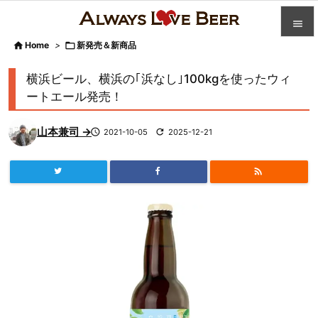


Home
>

新発売＆新商品

カテゴ
横浜ビール、横浜の｢浜なし｣100kgを使ったウィ

ートエール発売！
人気記

山本兼司 →

2021-10-05

2025-12-21
前へ

次へ


検索