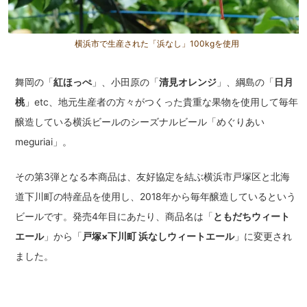
横浜市で生産された「浜なし」100kgを使用
舞岡の「
紅ほっぺ
」、小田原の「
清見オレンジ
」、綱島の「
日月
桃
」etc、地元生産者の方々がつくった貴重な果物を使用して毎年
醸造している横浜ビールのシーズナルビール「めぐりあい
meguriai」。
その第3弾となる本商品は、友好協定を結ぶ横浜市戸塚区と北海
道下川町の特産品を使用し、2018年から毎年醸造しているという
ビールです。発売4年目にあたり、商品名は「
ともだちウィート
エール
」から「
戸塚×下川町 浜なしウィートエール
」に変更され
ました。