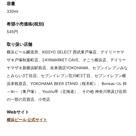
容量
330ml
希望小売価格(税別)
545円
取り扱い店舗
横浜ビール醸造所、KISSYO SELECT 西武東戸塚店、デイリーヤマ
ザキ戸塚秋葉町店、2416MARKET CAVE、そごう横浜店、デイリー
ヤマザキ新横浜駅前店、未来酒店YOKOHAMA、セブンイレブンみな
とみらい3丁目店、セブンイレブン宮川町3丁目、セブンイレブン横
浜本牧原店、YOKOHAMA BEER STAND（桜木町）、Bonsaiバル 粋
～iki～（東戸塚）、You’slu亭（北海道）、その他 神奈川県及び近郊
の一部の百貨店、小売店
Webサイト
横浜ビール 公式サイト