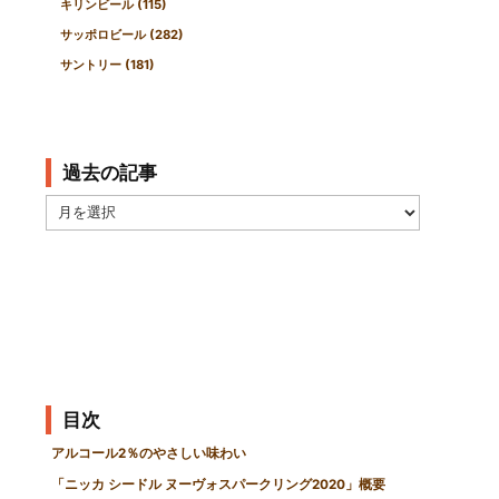
キリンビール
(115)
サッポロビール
(282)
サントリー
(181)
過去の記事
過
去
の
記
事
目次
アルコール2％のやさしい味わい
「ニッカ シードル ヌーヴォスパークリング2020」概要