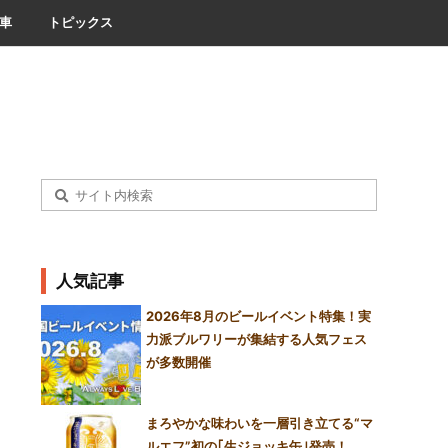
車
トピックス
人気記事
2026年8月のビールイベント特集！実
力派ブルワリーが集結する人気フェス
が多数開催
まろやかな味わいを一層引き立てる“マ
ルエフ”初の｢生ジョッキ缶｣発売！