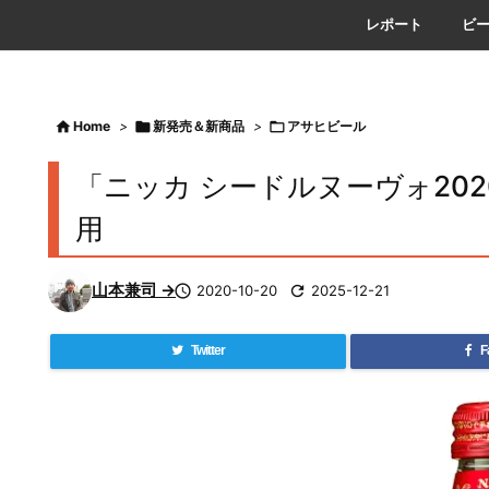
レポート
ビ

Home
>

新発売＆新商品
>

アサヒビール
「ニッカ シードルヌーヴォ20
用
山本兼司 →

2020-10-20

2025-12-21
Twitter
F