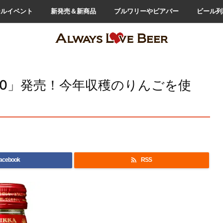
ールイベント
新発売＆新商品
ブルワリーやビアバー
ビール列
20」発売！今年収穫のりんごを使

acebook
RSS