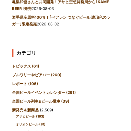
亀梨和也さんと共同開発！アサヒ空想開発局から｢KAME
BEER｣発売
2026-08-03
岩手県産原料100％！｢ベアレン つなぐビール 琥珀色のラ
ガー｣限定発売
2026-08-02
カテゴリ
トピックス
(61)
ブルワリーやビアバー
(260)
レポート
(106)
全国ビールイベントカレンダー
(291)
全国ビール列車&ビール電車
(39)
新発売＆新商品
(2,509)
アサヒビール
(193)
オリオンビール
(81)