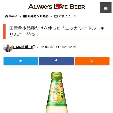


Home
>

新発売＆新商品
>

アサヒビール

カテゴ
国産希少品種だけを使った「ニッカ シードルトキ

りんご」発売！
人気記

山本兼司 →

2022-06-07

2025-12-21
前へ

次へ


検索