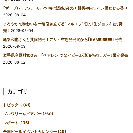
｢ザ・プレミアム・モルツ 時の誘惑｣発売！柑橘や白ワイン思わせる香り
2026-08-04
まろやかな味わいを一層引き立てる“マルエフ”初の｢生ジョッキ缶｣発
売！
2026-08-04
亀梨和也さんと共同開発！アサヒ空想開発局から｢KAME BEER｣発売
2026-08-03
岩手県産原料100％！｢ベアレン つなぐビール 琥珀色のラガー｣限定発売
2026-08-02
カテゴリ
トピックス
(61)
ブルワリーやビアバー
(260)
レポート
(106)
全国ビールイベントカレンダー
(291)