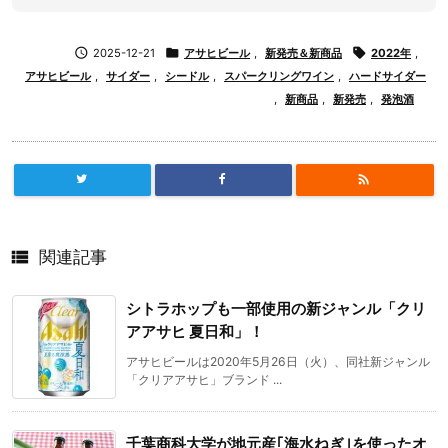

2025-12-21

アサヒビール
,
新発売＆新商品

2022年
,
アサヒビール
,
サイダー
,
シードル
,
スパークリングワイン
,
ハードサイダー
,
新商品
,
新発売
,
発泡酒


関連記事
シトラホップも一部使用の新ジャンル「クリ
アアサヒ 夏日和」！
アサヒビールは2020年5月26日（火）、同社新ジャンル
「クリアアサヒ」ブランド ...
千葉商科大学が地元産｢海水ねぎ｣を使ったオ