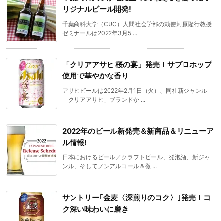
リジナルビール開発!
千葉商科大学（CUC）人間社会学部の勅使河原隆行教授
ゼミナールは2022年3月5 ...
「クリアアサヒ 桜の宴」発売！サブロホップ
使用で華やかな香り
アサヒビールは2022年2月1日（火）、同社新ジャンル
「クリアアサヒ」ブランドか ...
2022年のビール新発売＆新商品＆リニューア
ル情報!
日本におけるビール／クラフトビール、発泡酒、新ジャ
ンル、そしてノンアルコール＆微 ...
サントリー｢金麦〈深煎りのコク〉｣発売！コ
ク深い味わいに磨き