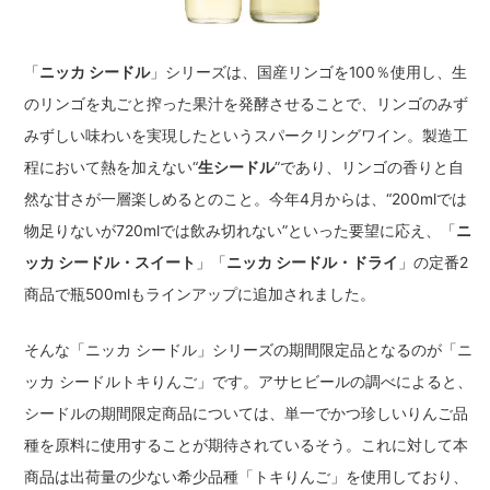
「
ニッカ シードル
」シリーズは、国産リンゴを100％使用し、生
のリンゴを丸ごと搾った果汁を発酵させることで、リンゴのみず
みずしい味わいを実現したというスパークリングワイン。製造工
程において熱を加えない“
生シードル
”であり、リンゴの香りと自
然な甘さが一層楽しめるとのこと。今年4月からは、“200mlでは
物足りないが720mlでは飲み切れない”といった要望に応え、「
ニ
ッカ シードル・スイート
」「
ニッカ シードル・ドライ
」の定番2
商品で瓶500mlもラインアップに追加されました。
そんな「ニッカ シードル」シリーズの期間限定品となるのが「ニ
ッカ シードルトキりんご」です。アサヒビールの調べによると、
シードルの期間限定商品については、単一でかつ珍しいりんご品
種を原料に使用することが期待されているそう。これに対して本
商品は出荷量の少ない希少品種「トキりんご」を使用しており、