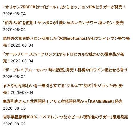
｢オリオン75BEER(ナゴビール）｣からセッションIPAとラガーが発売！
2026-08-04
“伯方の塩”を使用！サッポロが｢濃いめのレモンサワー 塩レモン｣発売
2026-08-04
規格外の富良野メロン活用した｢氷結mottainai｣がセブンイレブン等で発
売！
2026-08-04
｢オールフリー スパークリング｣からトロピカルな味わいの限定品が発
売！
2026-08-04
｢ザ・プレミアム・モルツ 時の誘惑｣発売！柑橘や白ワイン思わせる香り
2026-08-04
まろやかな味わいを一層引き立てる“マルエフ”初の｢生ジョッキ缶｣発
売！
2026-08-04
亀梨和也さんと共同開発！アサヒ空想開発局から｢KAME BEER｣発売
2026-08-03
岩手県産原料100％！｢ベアレン つなぐビール 琥珀色のラガー｣限定発売
2026-08-02