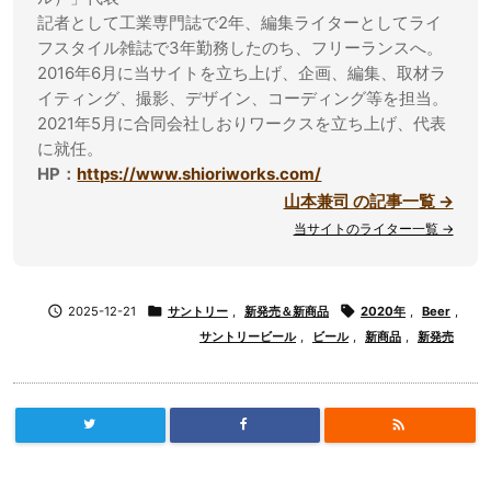
記者として工業専門誌で2年、編集ライターとしてライ
フスタイル雑誌で3年勤務したのち、フリーランスへ。
2016年6月に当サイトを立ち上げ、企画、編集、取材ラ
イティング、撮影、デザイン、コーディング等を担当。
2021年5月に合同会社しおりワークスを立ち上げ、代表
に就任。
HP：
https://www.shioriworks.com/
山本兼司 の記事一覧 →
当サイトのライター一覧 →

2025-12-21

サントリー
,
新発売＆新商品

2020年
,
Beer
,
サントリービール
,
ビール
,
新商品
,
新発売
