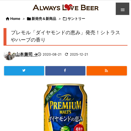


Home
>

新発売＆新商品
>

サントリー

カテゴ
プレモル「ダイヤモンドの恵み」発売！シトラス

やハーブの香り
人気記

山本兼司 →

2020-08-21

2025-12-21
前へ

次へ


検索