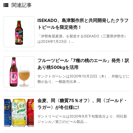

関連記事
ISEKADO、島津製作所と共同開発したクラフ
トビールを限定発売！
「伊勢角屋麦酒」を製造するISEKADO（三重県伊勢市）
は2024年1月23日（ ...
フルーツビール「7種の桃のエール」発売！訳
あり桃500kgを活用
サンクトガーレンは2020年10月22日（木）、外観などに
難があり、一般販売出来 ...
金麦、同〈糖質75％オフ〉、同〈ゴールド・
ラガー〉が冬仕様に!
サントリービールは2020年9月下旬製造分より、同社新
ジャンル／第三のビール製品 ...