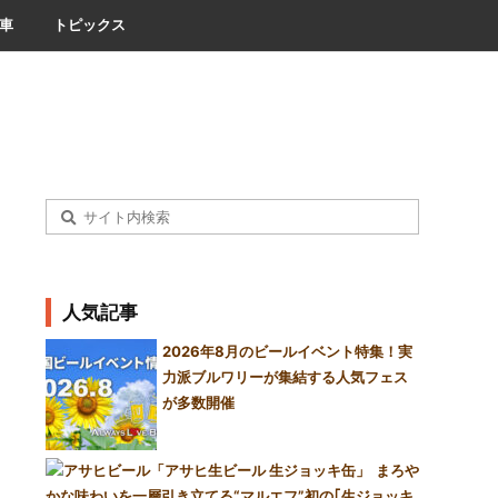
車
トピックス
人気記事
2026年8月のビールイベント特集！実
力派ブルワリーが集結する人気フェス
が多数開催
まろや
かな味わいを一層引き立てる“マルエフ”初の｢生ジョッキ