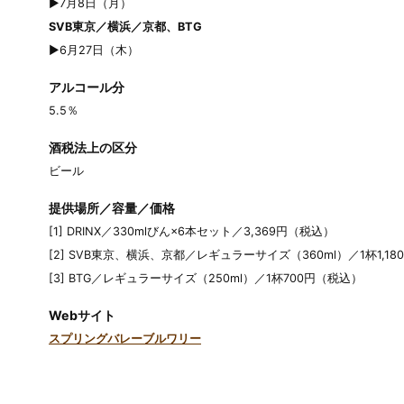
▶7月8日（月）
SVB東京／横浜／京都、BTG
▶6月27日（木）
アルコール分
5.5％
酒税法上の区分
ビール
提供場所／容量／価格
[1] DRINX／330mlびん×6本セット／3,369円（税込）
[2] SVB東京、横浜、京都／レギュラーサイズ（360ml）／1杯1,1
[3] BTG／レギュラーサイズ（250ml）／1杯700円（税込）
Webサイト
スプリングバレーブルワリー