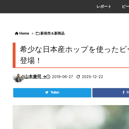
レポート
ビ

Home
>

新発売＆新商品
希少な日本産ホップを使ったビール「
登場！
山本兼司 →

2019-06-27

2025-12-22
Twitter
F