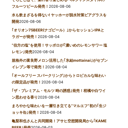
フルーツビール発売！
2026-08-06
水も飲まざるを得ない! ヤッホーが脱水対策ビアグラスを
開発
2026-08-06
｢オリオン75BEER(ナゴビール）｣からセッションIPAと
ラガーが発売！
2026-08-04
“伯方の塩”を使用！サッポロが｢濃いめのレモンサワー 塩
レモン｣発売
2026-08-04
規格外の富良野メロン活用した｢氷結mottainai｣がセブン
イレブン等で発売！
2026-08-04
｢オールフリー スパークリング｣からトロピカルな味わい
の限定品が発売！
2026-08-04
｢ザ・プレミアム・モルツ 時の誘惑｣発売！柑橘や白ワイ
ン思わせる香り
2026-08-04
まろやかな味わいを一層引き立てる“マルエフ”初の｢生ジ
ョッキ缶｣発売！
2026-08-04
亀梨和也さんと共同開発！アサヒ空想開発局から｢KAME
BEER｣発売
2026-08-03