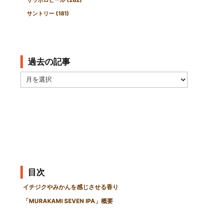
サントリー
(181)
過去の記事
過
去
の
記
事
目次
イチジクやみかんを感じさせる香り
「MURAKAMI SEVEN IPA」概要