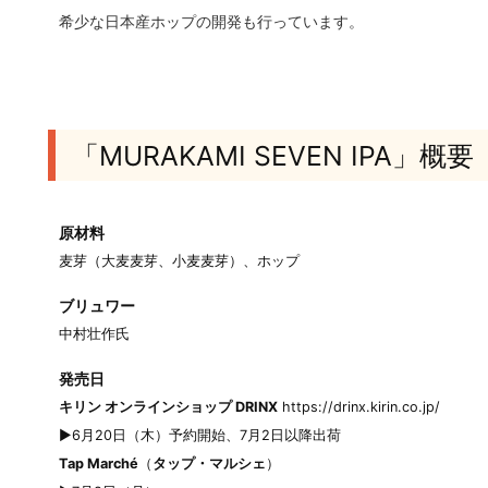
希少な日本産ホップの開発も行っています。
「MURAKAMI SEVEN IPA」概要
原材料
麦芽（大麦麦芽、小麦麦芽）、ホップ
ブリュワー
中村壮作氏
発売日
キリン オンラインショップ DRINX
https://drinx.kirin.co.jp/
▶6月20日（木）予約開始、7月2日以降出荷
Tap Marché
（
タップ・マルシェ
）