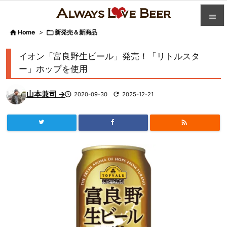


Home
>

新発売＆新商品

カテゴ
イオン「富良野生ビール」発売！「リトルスタ

ー」ホップを使用
人気記

山本兼司 →

2020-09-30

2025-12-21
前へ

次へ


検索