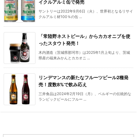
イクルアルミ缶で発売
サントリーは2022年9月6日（火）、世界初となるリサイ
クルアルミ材100％の缶 ...
「常陸野ネストビール」からカカオニブを使
ったスタウト発売！
木内酒造（茨城県那珂市）は2025年1月上旬より、茨城
県産の福来みかんとカカオニ ...
リンデマンスの新たなフルーツビール2種発
売！度数8%で飲み応え
三井食品は2024年2月19日（月）、ベルギーの伝統的な
ランビックビールにフルー ...