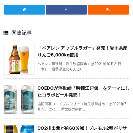


関連記事
「ベアレン アップルラガー」発売！岩手県産
りんご6,000kg使用
ベアレン醸造所（岩手県盛岡市）は2021年10月21日
（木）、岩手県産のりんご6 ...
COEDOが浮世絵「時鐘江戸俤」をテーマにし
たコラボビール発売！
協同商事コエドブルワリー（埼玉県川越市）は2021年7
月7日（水）、浮世絵の制作 ...
CO2排出量が約60％減！プレモル2種がリサ