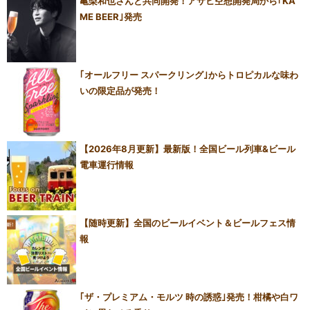
亀梨和也さんと共同開発！アサヒ空想開発局から｢KA
ME BEER｣発売
｢オールフリー スパークリング｣からトロピカルな味わ
いの限定品が発売！
【2026年8月更新】最新版！全国ビール列車&ビール
電車運行情報
【随時更新】全国のビールイベント＆ビールフェス情
報
｢ザ・プレミアム・モルツ 時の誘惑｣発売！柑橘や白ワ