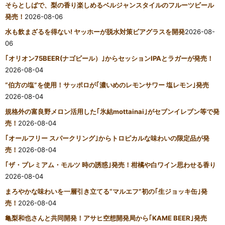
そらとしばで、梨の香り楽しめるベルジャンスタイルのフルーツビール
発売！
2026-08-06
水も飲まざるを得ない! ヤッホーが脱水対策ビアグラスを開発
2026-08-
06
｢オリオン75BEER(ナゴビール）｣からセッションIPAとラガーが発売！
2026-08-04
“伯方の塩”を使用！サッポロが｢濃いめのレモンサワー 塩レモン｣発売
2026-08-04
規格外の富良野メロン活用した｢氷結mottainai｣がセブンイレブン等で発
売！
2026-08-04
｢オールフリー スパークリング｣からトロピカルな味わいの限定品が発
売！
2026-08-04
｢ザ・プレミアム・モルツ 時の誘惑｣発売！柑橘や白ワイン思わせる香り
2026-08-04
まろやかな味わいを一層引き立てる“マルエフ”初の｢生ジョッキ缶｣発
売！
2026-08-04
亀梨和也さんと共同開発！アサヒ空想開発局から｢KAME BEER｣発売