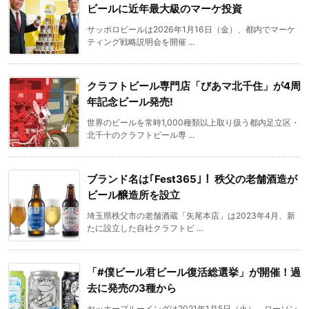
ビールに近年最大級のマーケ投資
サッポロビールは2026年1月16日（金）、都内でマーケ
ティング戦略説明会を開催 ...
クラフトビール専門店「びあマ北千住」が4周
年記念ビール発売!
世界のビールを常時1,000種類以上取り扱う都内足立区・
北千十のクラフトビール専 ...
ブランド名は｢Fest365｣！ 秩父の老舗酒造が
ビール醸造所を設立
埼玉県秩父市の老舗酒蔵「矢尾本店」は2023年4月、新
たに設立した自社クラフトビ ...
「#僕ビール君ビール復活総選挙」が開催！過
去に発売の3種から
ヤッホーブルーイングは2021年1月5日（火）、ローソン