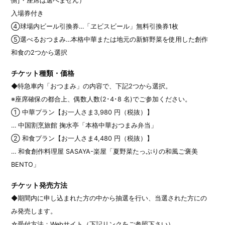
側]・座席は選べません）
入場券付き
④球場内ビール引換券…「ヱビスビール」無料引換券1枚
⑤選べるおつまみ…本格中華または地元の新鮮野菜を使用した創作
和食の2つから選択
チケット種類・価格
◆特急車内「おつまみ」の内容で、下記2つから選択。
※座席確保の都合上、偶数人数(2･4･8 名)でご参加ください。
① 中華プラン【お一人さま3,980 円（税抜）】
… 中国割烹旅館 掬水亭「本格中華おつまみ弁当」
② 和食プラン【お一人さま4,480 円（税抜）】
… 和食創作料理屋 SASAYA-楽屋「夏野菜たっぷりの和風ご褒美
BENTO」
チケット発売方法
◆期間内に申し込まれた方の中から抽選を行い、当選された方にの
み発売します。
☆受付方法：Webサイト（下記リンクをご参照下さい）