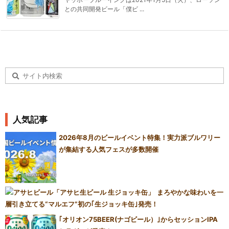
との共同開発ビール「僕ビ ...
人気記事
2026年8月のビールイベント特集！実力派ブルワリー
が集結する人気フェスが多数開催
まろやかな味わいを一
層引き立てる“マルエフ”初の｢生ジョッキ缶｣発売！
｢オリオン75BEER(ナゴビール）｣からセッションIPA