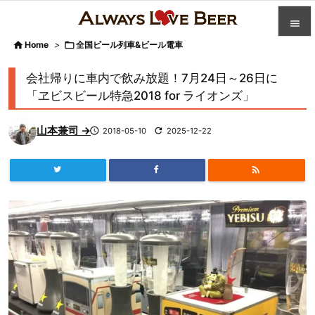


Home
>

全国ビール列車&ビール電車

カテゴ
会社帰りに車内で飲み放題！7月24日～26日に

「ヱビスビール特急2018 for ライオンズ」
人気記

山本兼司 →

2018-05-10

2025-12-22
前へ

次へ


検索