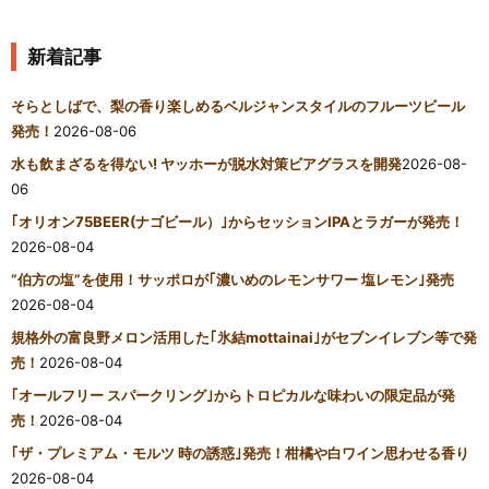
新着記事
そらとしばで、梨の香り楽しめるベルジャンスタイルのフルーツビール
発売！
2026-08-06
水も飲まざるを得ない! ヤッホーが脱水対策ビアグラスを開発
2026-08-
06
｢オリオン75BEER(ナゴビール）｣からセッションIPAとラガーが発売！
2026-08-04
“伯方の塩”を使用！サッポロが｢濃いめのレモンサワー 塩レモン｣発売
2026-08-04
規格外の富良野メロン活用した｢氷結mottainai｣がセブンイレブン等で発
売！
2026-08-04
｢オールフリー スパークリング｣からトロピカルな味わいの限定品が発
売！
2026-08-04
｢ザ・プレミアム・モルツ 時の誘惑｣発売！柑橘や白ワイン思わせる香り
2026-08-04