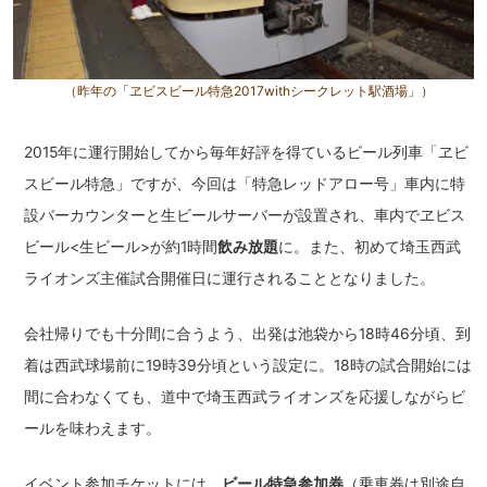
（昨年の「ヱビスビール特急2017withシークレット駅酒場」）
2015年に運行開始してから毎年好評を得ているビール列車「ヱビ
スビール特急」ですが、今回は「特急レッドアロー号」車内に特
設バーカウンターと生ビールサーバーが設置され、車内でヱビス
ビール<生ビール>が約1時間
飲み放題
に。また、初めて埼玉西武
ライオンズ主催試合開催日に運行されることとなりました。
会社帰りでも十分間に合うよう、出発は池袋から18時46分頃、到
着は西武球場前に19時39分頃という設定に。18時の試合開始には
間に合わなくても、道中で埼玉西武ライオンズを応援しながらビ
ールを味わえます。
イベント参加チケットには、
ビール特急参加券
（乗車券は別途自