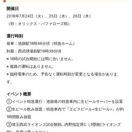
開催日
2018年7月24日（火）、25日（水）、26日（木）
（対：オリックス・バファローズ戦）
運行時刻
発車：池袋駅18時46分頃（特急ホーム）
到着：西武球場前駅19時39分頃
※ 18時の試合開始には間に合いません。
※ 復路の運転はありません。
※ 臨時電車のため、予告なく運転時刻が変更となる場合がありま
す。
イベント概要
①イベント特急運行：池袋発の特急車内に生ビールサーバーを設置
②生ビール飲み放題：特急車内で『ヱビスビール<生ビール>』が約
1時間飲み放題
③埼玉西武ライオンズ試合観戦…内野指定席C（3塁側[ライオンズ