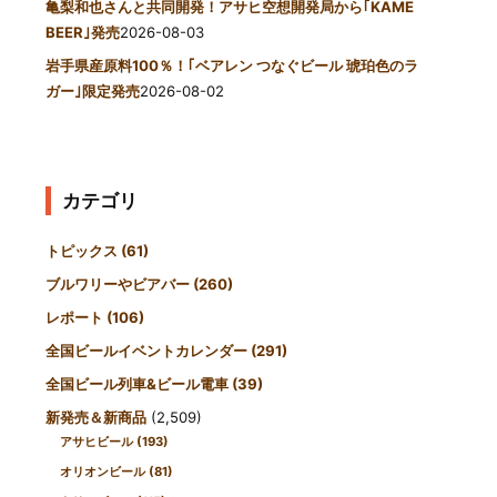
亀梨和也さんと共同開発！アサヒ空想開発局から｢KAME
BEER｣発売
2026-08-03
岩手県産原料100％！｢ベアレン つなぐビール 琥珀色のラ
ガー｣限定発売
2026-08-02
カテゴリ
トピックス
(61)
ブルワリーやビアバー
(260)
レポート
(106)
全国ビールイベントカレンダー
(291)
全国ビール列車&ビール電車
(39)
新発売＆新商品
(2,509)
アサヒビール
(193)
オリオンビール
(81)