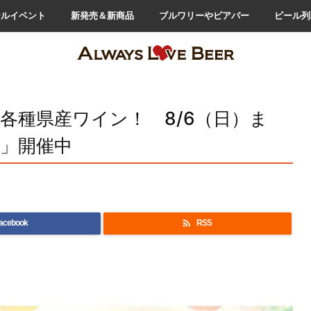
ールイベント
新発売＆新商品
ブルワリーやビアバー
ビール列
各種県産ワイン！ 8/6（日）ま
7」開催中

acebook
RSS