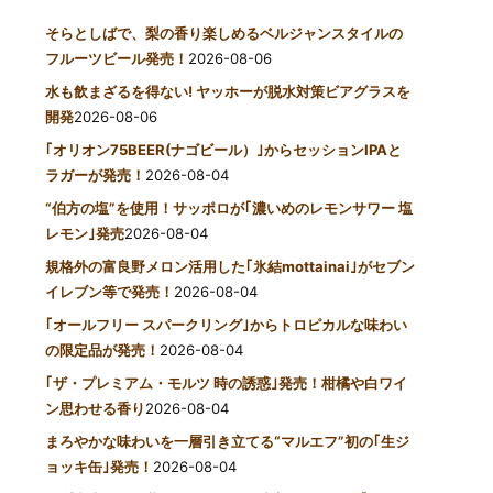
そらとしばで、梨の香り楽しめるベルジャンスタイルの
フルーツビール発売！
2026-08-06
水も飲まざるを得ない! ヤッホーが脱水対策ビアグラスを
開発
2026-08-06
｢オリオン75BEER(ナゴビール）｣からセッションIPAと
ラガーが発売！
2026-08-04
“伯方の塩”を使用！サッポロが｢濃いめのレモンサワー 塩
レモン｣発売
2026-08-04
規格外の富良野メロン活用した｢氷結mottainai｣がセブン
イレブン等で発売！
2026-08-04
｢オールフリー スパークリング｣からトロピカルな味わい
の限定品が発売！
2026-08-04
｢ザ・プレミアム・モルツ 時の誘惑｣発売！柑橘や白ワイ
ン思わせる香り
2026-08-04
まろやかな味わいを一層引き立てる“マルエフ”初の｢生ジ
ョッキ缶｣発売！
2026-08-04