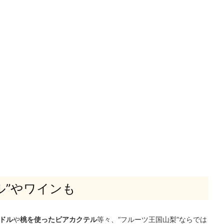
ル”やワインも
ドル
や
桃を使ったビアカクテル
等々、“フルーツ王国山梨”ならでは