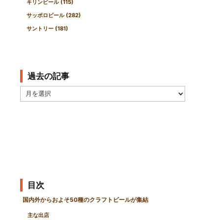
キリンビール
(115)
サッポロビール
(282)
サントリー
(181)
過去の記事
過
去
の
記
事
目次
国内外からおよそ50種のクラフトビールが集結
主な出店