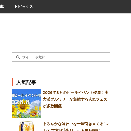
車
トピックス
人気記事
2026年8月のビールイベント特集！実
力派ブルワリーが集結する人気フェス
が多数開催
まろやかな味わいを一層引き立てる“マ
ルエフ”初の｢生ジョッキ缶｣発売！