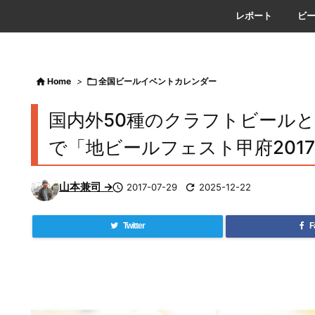
レポート
ビ

Home
>

全国ビールイベントカレンダー
国内外50種のクラフトビールと
で「地ビールフェスト甲府201
山本兼司 →

2017-07-29

2025-12-22
Twitter
F