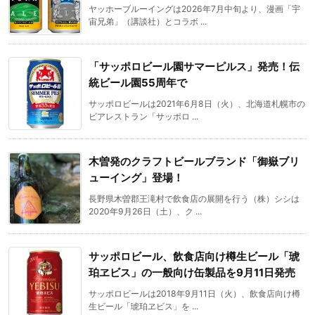
ヤッホーブルーイングは2026年7月中旬より、漫画「宇
宙兄弟」（講談社）とコラボ ...
「サッポロビール園サマーピルス」発売！伝
統ビール園55周年で
サッポロビールは2021年6月8日（火）、北海道札幌市の
ビアレストラン「サッポロ ...
木曽発のクラフトビールブランド「御嶽ブリ
ューイング」登場！
長野県木曽郡王滝村で飲食店の展開を行う（株）シシは
2020年9月26日（土）、ク ...
サッポロビール、飲食店向け樽生ビール「琥
珀ヱビス」の一般向け缶製品を9月11日発売
サッポロビールは2018年9月11日（火）、飲食店向け樽
生ビール「琥珀ヱビス」を ...