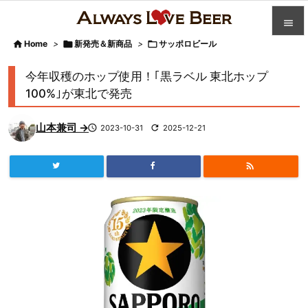


Home
>

新発売＆新商品
>

サッポロビール

カテゴ
今年収穫のホップ使用！｢黒ラベル 東北ホップ

100%｣が東北で発売
人気記

山本兼司 →

2023-10-31

2025-12-21
前へ

次へ


検索