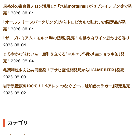
規格外の富良野メロン活用した｢氷結mottainai｣がセブンイレブン等で発
売！
2026-08-04
｢オールフリー スパークリング｣からトロピカルな味わいの限定品が発
売！
2026-08-04
｢ザ・プレミアム・モルツ 時の誘惑｣発売！柑橘や白ワイン思わせる香り
2026-08-04
まろやかな味わいを一層引き立てる“マルエフ”初の｢生ジョッキ缶｣発
売！
2026-08-04
亀梨和也さんと共同開発！アサヒ空想開発局から｢KAME BEER｣発売
2026-08-03
岩手県産原料100％！｢ベアレン つなぐビール 琥珀色のラガー｣限定発売
2026-08-02
カテゴリ