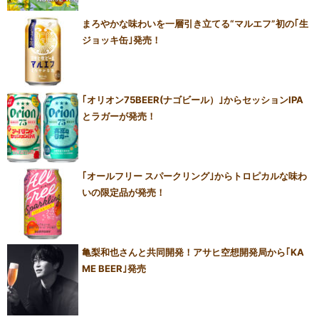
まろやかな味わいを一層引き立てる“マルエフ”初の｢生
ジョッキ缶｣発売！
｢オリオン75BEER(ナゴビール）｣からセッションIPA
とラガーが発売！
｢オールフリー スパークリング｣からトロピカルな味わ
いの限定品が発売！
亀梨和也さんと共同開発！アサヒ空想開発局から｢KA
ME BEER｣発売