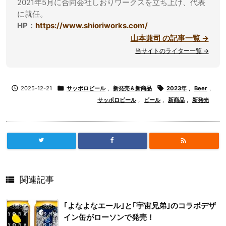
2021年5月に合同会社しおりワークスを立ち上げ、代表
に就任。
HP：
https://www.shioriworks.com/
山本兼司 の記事一覧 →
当サイトのライター一覧 →

2025-12-21

サッポロビール
,
新発売＆新商品

2023年
,
Beer
,
サッポロビール
,
ビール
,
新商品
,
新発売


関連記事
｢よなよなエール｣と｢宇宙兄弟｣のコラボデザ
イン缶がローソンで発売！