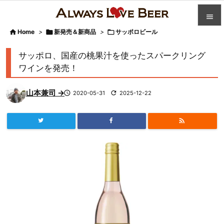


Home
>

新発売＆新商品
>

サッポロビール

カテゴ
サッポロ、国産の桃果汁を使ったスパークリング

ワインを発売！
人気記

山本兼司 →

2020-05-31

2025-12-22
前へ

次へ


検索