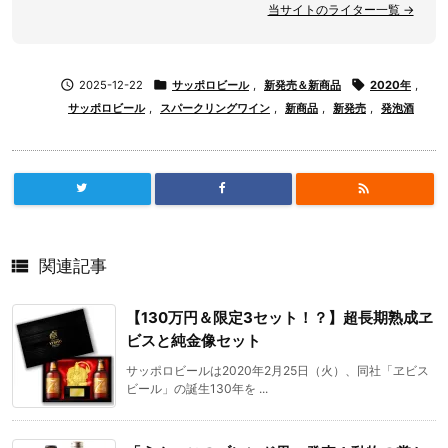
当サイトのライター一覧 →

2025-12-22

サッポロビール
,
新発売＆新商品

2020年
,
サッポロビール
,
スパークリングワイン
,
新商品
,
新発売
,
発泡酒


関連記事
【130万円＆限定3セット！？】超長期熟成ヱ
ビスと純金像セット
サッポロビールは2020年2月25日（火）、同社「ヱビス
ビール」の誕生130年を ...