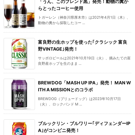
「うん、このブレンド黒」発売！動物の糞か
らとったコーヒー使用
トガーレン（神奈川県厚木市）は2021年4月1日（木）、
動物の糞から採取したコー ...
富良野の生ホップを使った｢クラシック 富良
野VINTAGE｣発売！
サッポロビールは2021年10月19日（火）、摘みたての富
良野産ホップを生のまま ...
BREWDOG「MASH UP IPA」発売！ MAN W
ITH A MISSIONとのコラボ
BREWDOG（ブリュードッグ）は2023年10月17日
（火）、ロックバンド M ...
ブルックリン・ブルワリー｢ディフェンダーIP
A｣がコンビニ発売！