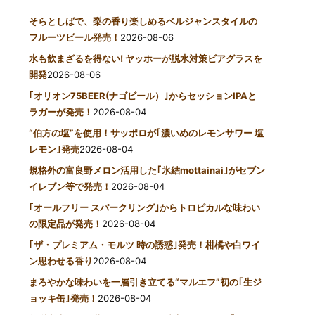
そらとしばで、梨の香り楽しめるベルジャンスタイルの
フルーツビール発売！
2026-08-06
水も飲まざるを得ない! ヤッホーが脱水対策ビアグラスを
開発
2026-08-06
｢オリオン75BEER(ナゴビール）｣からセッションIPAと
ラガーが発売！
2026-08-04
“伯方の塩”を使用！サッポロが｢濃いめのレモンサワー 塩
レモン｣発売
2026-08-04
規格外の富良野メロン活用した｢氷結mottainai｣がセブン
イレブン等で発売！
2026-08-04
｢オールフリー スパークリング｣からトロピカルな味わい
の限定品が発売！
2026-08-04
｢ザ・プレミアム・モルツ 時の誘惑｣発売！柑橘や白ワイ
ン思わせる香り
2026-08-04
まろやかな味わいを一層引き立てる“マルエフ”初の｢生ジ
ョッキ缶｣発売！
2026-08-04