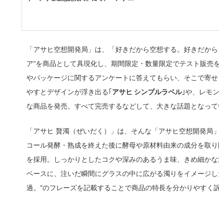
「アサヒ空想開発局」は、「好きだから空想する。好きだから
ア”を商品として具現化し、期間限定・数量限定でテスト販売
やパッケージに関するアンケートに答えてもらい、そこで寄せ
やすとデザインが浮き出る｢
アサヒ シンプルラベル
｣や、レモ
な商品を発売。すべて完売するなどして、大きな話題となって
「アサヒ 贅濁（ぜいだく）」は、そんな「アサヒ空想開発局
コール発酵・熟成を終えた後に酵母や原材料由来の成分を取り
を採用。しっかりとしたコクや深みのあるうま味、きめ細かな
ベースに、注いだ瞬間にグラスの中に広がる濁りをイメージした“
過。”のフレーズを記載することで商品の特長を分かりやすく