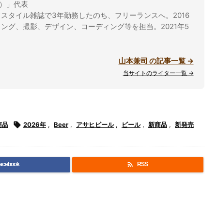
ル）」代表
スタイル雑誌で3年勤務したのち、フリーランスへ。2016
ング、撮影、デザイン、コーディング等を担当。2021年5
山本兼司 の記事一覧 →
当サイトのライター一覧 →
商品

2026年
,
Beer
,
アサヒビール
,
ビール
,
新商品
,
新発売

acebook
RSS