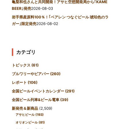
亀梨和也さんと共同開発！アサヒ空想開発局から｢KAME
BEER｣発売
2026-08-03
岩手県産原料100％！｢ベアレン つなぐビール 琥珀色のラ
ガー｣限定発売
2026-08-02
カテゴリ
トピックス
(61)
ブルワリーやビアバー
(260)
レポート
(106)
全国ビールイベントカレンダー
(291)
全国ビール列車&ビール電車
(39)
新発売＆新商品
(2,509)
アサヒビール
(193)
オリオンビール
(81)