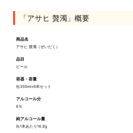
「アサヒ 贅濁」概要
商品名
アサヒ 贅濁（ぜいだく）
品目
ビール
容器・容量
缶350ml×6本セット
アルコール分
6％
純アルコール量
缶1本あたり16.8g