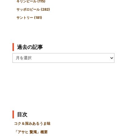
キリンビール
(115)
サッポロビール
(282)
サントリー
(181)
過去の記事
過
去
の
記
事
目次
コク＆深みあるうま味
「アサヒ 贅濁」概要