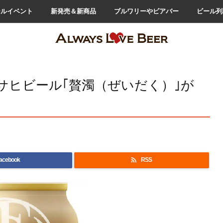
ールイベント
新発売＆新商品
ブルワリーやビアバー
ビール列
サヒビール｢贅濁（ぜいだく）｣が

acebook
RSS