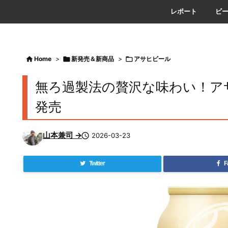
レポート
ビ

Home
>

新発売＆新商品
>

アサヒビール
無ろ過製法の贅沢な味わい！ア
発売
山本兼司 →

2026-03-23
Twitter
F