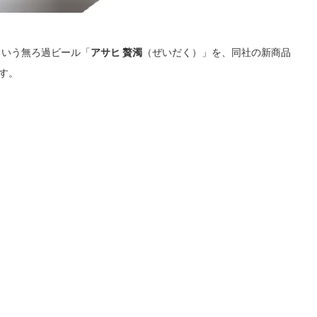
という無ろ過ビール「
アサヒ 贅濁
（ぜいだく）」を、同社の新商品
す。