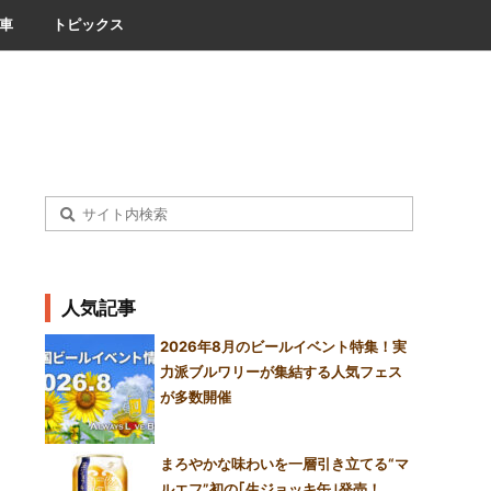
車
トピックス
人気記事
2026年8月のビールイベント特集！実
力派ブルワリーが集結する人気フェス
が多数開催
まろやかな味わいを一層引き立てる“マ
ルエフ”初の｢生ジョッキ缶｣発売！