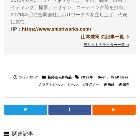
2016年6月に当サイトを立ち上げ、企画、編集、取材ラ
イティング、撮影、デザイン、コーディング等を担当。
2021年5月に合同会社しおりワークスを立ち上げ、代表
に就任。
HP：
https://www.shioriworks.com/
山本兼司 の記事一覧 →
当サイトのライター一覧 →

2025-12-21

新発売＆新商品

2022年
,
Beer
,
Craft Beer
,
クラフトビール
,
ビール
,
ピルスナー
,
新商品
,
新発売


関連記事