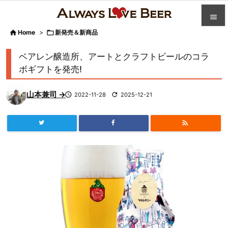


Home
>

新発売＆新商品

カテゴ
ベアレン醸造所、アートとクラフトビールのコラ

ボギフトを発売!
人気記

山本兼司 →

2022-11-28

2025-12-21
前へ

次へ


検索