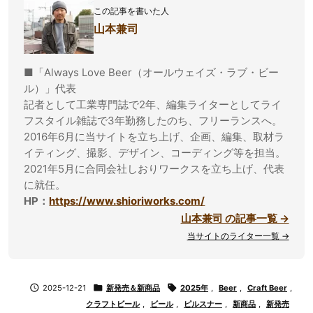
この記事を書いた人
山本兼司
■「Always Love Beer（オールウェイズ・ラブ・ビー
ル）」代表
記者として工業専門誌で2年、編集ライターとしてライ
フスタイル雑誌で3年勤務したのち、フリーランスへ。
2016年6月に当サイトを立ち上げ、企画、編集、取材ラ
イティング、撮影、デザイン、コーディング等を担当。
2021年5月に合同会社しおりワークスを立ち上げ、代表
に就任。
HP：
https://www.shioriworks.com/
山本兼司 の記事一覧 →
当サイトのライター一覧 →

2025-12-21

新発売＆新商品

2025年
,
Beer
,
Craft Beer
,
クラフトビール
,
ビール
,
ピルスナー
,
新商品
,
新発売