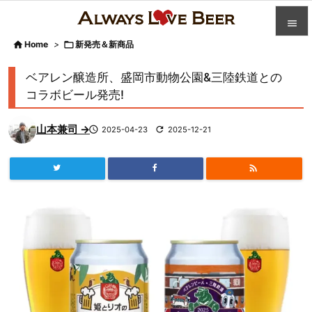


Home
>

新発売＆新商品

カテゴ
ベアレン醸造所、盛岡市動物公園&三陸鉄道との

コラボビール発売!
人気記

山本兼司 →

2025-04-23

2025-12-21
前へ

次へ


検索