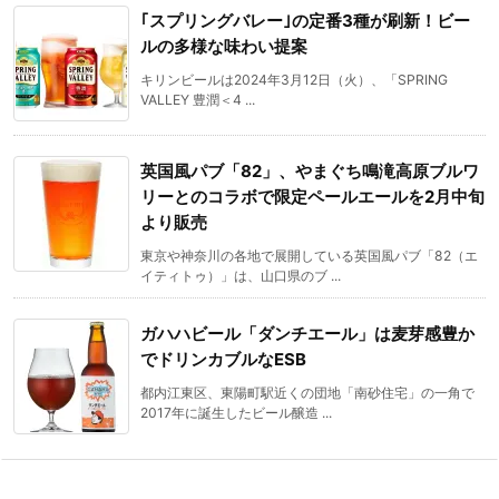
｢スプリングバレー｣の定番3種が刷新！ビー
ルの多様な味わい提案
キリンビールは2024年3月12日（火）、「SPRING
VALLEY 豊潤＜4 ...
英国風パブ「82」、やまぐち鳴滝高原ブルワ
リーとのコラボで限定ペールエールを2月中旬
より販売
東京や神奈川の各地で展開している英国風パブ「82（エ
イティトゥ）」は、山口県のブ ...
ガハハビール「ダンチエール」は麦芽感豊か
でドリンカブルなESB
都内江東区、東陽町駅近くの団地「南砂住宅」の一角で
2017年に誕生したビール醸造 ...