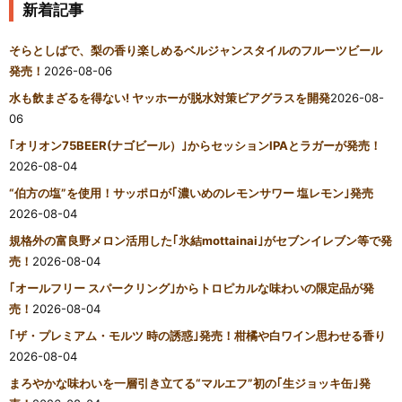
新着記事
そらとしばで、梨の香り楽しめるベルジャンスタイルのフルーツビール
発売！
2026-08-06
水も飲まざるを得ない! ヤッホーが脱水対策ビアグラスを開発
2026-08-
06
｢オリオン75BEER(ナゴビール）｣からセッションIPAとラガーが発売！
2026-08-04
“伯方の塩”を使用！サッポロが｢濃いめのレモンサワー 塩レモン｣発売
2026-08-04
規格外の富良野メロン活用した｢氷結mottainai｣がセブンイレブン等で発
売！
2026-08-04
｢オールフリー スパークリング｣からトロピカルな味わいの限定品が発
売！
2026-08-04
｢ザ・プレミアム・モルツ 時の誘惑｣発売！柑橘や白ワイン思わせる香り
2026-08-04
まろやかな味わいを一層引き立てる“マルエフ”初の｢生ジョッキ缶｣発