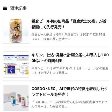

関連記事
鎌倉ビール初の缶商品「鎌倉武士の宴」が首
都圏にて先行発売！
鎌倉ビール醸造（神奈川県鎌倉市）は2021年12月14日
（火）、鎌倉の歴史と武士 ...
キリン、仕込･発酵の計画立案にAI導入し1,00
0h以上の時間創出
キリンビールは2021年11月29日（月）、ビール類の製造
における仕込および発酵 ...
COEDO×NEC、AIで世代の特徴を表現したク
ラフトビールを発売！
「COEDO」ビールの醸造元である(株)協同商事コエドブ
ルワリーは、AI分析で世 ...