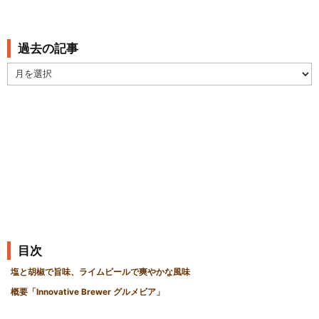
過去の記事
過
去
の
記
事
目次
塩と胡椒で旨味、ライムピールで爽やかな風味
概要「Innovative Brewer グルメビア」