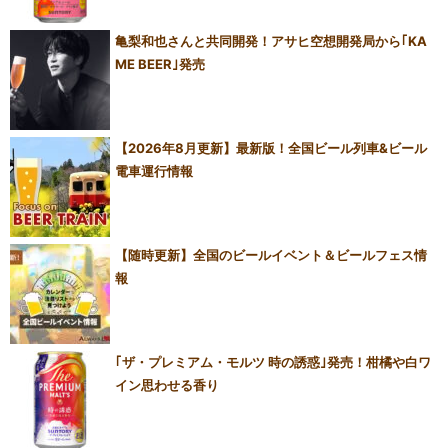
亀梨和也さんと共同開発！アサヒ空想開発局から｢KA
ME BEER｣発売
【2026年8月更新】最新版！全国ビール列車&ビール
電車運行情報
【随時更新】全国のビールイベント＆ビールフェス情
報
｢ザ・プレミアム・モルツ 時の誘惑｣発売！柑橘や白ワ
イン思わせる香り