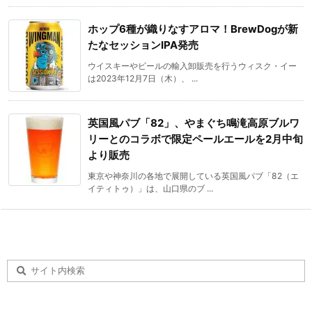
ホップ6種が織りなすアロマ！BrewDogが新
たなセッションIPA発売
ウイスキーやビールの輸入卸販売を行うウィスク・イー
は2023年12月7日（木）、 ...
英国風パブ「82」、やまぐち鳴滝高原ブルワ
リーとのコラボで限定ペールエールを2月中旬
より販売
東京や神奈川の各地で展開している英国風パブ「82（エ
イティトゥ）」は、山口県のブ ...