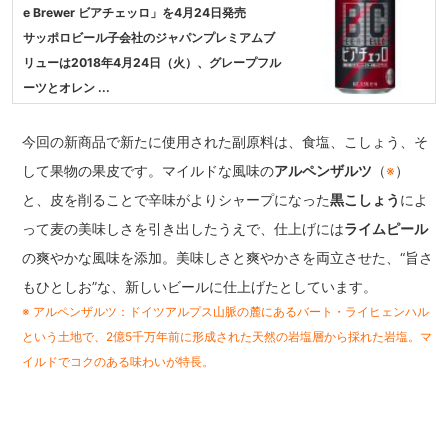
e Brewer ビアチェッロ」を4月24日発売
サッポロビール子会社のジャパンプレミアムブ
リューは2018年4月24日（火）、グレープフル
ーツとオレン ...
今回の新商品で新たに使用された副原料は、食塩、こしょう、そ
して果物の果皮です。マイルドな風味の
アルペンザルツ
（
※
）
と、皮を削ることで辛味がよりシャープになった
黒こしょう
によ
って麦の美味しさを引き出したうえで、仕上げには
ライムピール
の爽やかな風味を添加。美味しさと爽やかさを両立させた、“旨さ
もひとしお”な、新しいビールに仕上げたとしています。
※ アルペンザルツ：ドイツアルプス山脈の麓にあるバート・ライヒェンハル
という土地で、2億5千万年前に形成された天然の岩塩層から採れた岩塩。マ
イルドでコクのある味わいが特長。