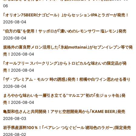
06
｢オリオン75BEER(ナゴビール）｣からセッションIPAとラガーが発売！
2026-08-04
“伯方の塩”を使用！サッポロが｢濃いめのレモンサワー 塩レモン｣発売
2026-08-04
規格外の富良野メロン活用した｢氷結mottainai｣がセブンイレブン等で発
売！
2026-08-04
｢オールフリー スパークリング｣からトロピカルな味わいの限定品が発
売！
2026-08-04
｢ザ・プレミアム・モルツ 時の誘惑｣発売！柑橘や白ワイン思わせる香り
2026-08-04
まろやかな味わいを一層引き立てる“マルエフ”初の｢生ジョッキ缶｣発
売！
2026-08-04
亀梨和也さんと共同開発！アサヒ空想開発局から｢KAME BEER｣発売
2026-08-03
岩手県産原料100％！｢ベアレン つなぐビール 琥珀色のラガー｣限定発売
2026-08-02