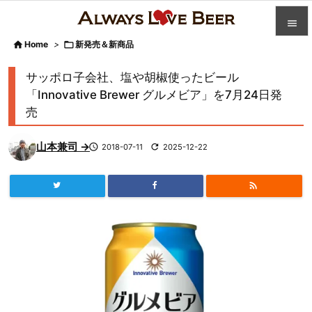


Home
>

新発売＆新商品

カテゴ
サッポロ子会社、塩や胡椒使ったビール

「Innovative Brewer グルメビア」を7月24日発
人気記
売

前へ
山本兼司 →

2018-07-11

2025-12-22

次へ


検索