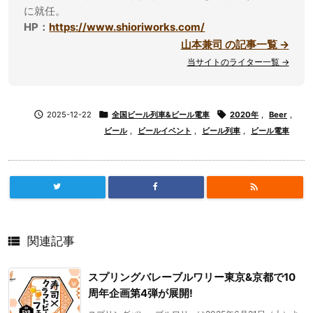
に就任。
HP：
https://www.shioriworks.com/
山本兼司 の記事一覧 →
当サイトのライター一覧 →

2025-12-22

全国ビール列車&ビール電車

2020年
,
Beer
,
ビール
,
ビールイベント
,
ビール列車
,
ビール電車


関連記事
スプリングバレーブルワリー東京&京都で10
周年企画第4弾が展開!