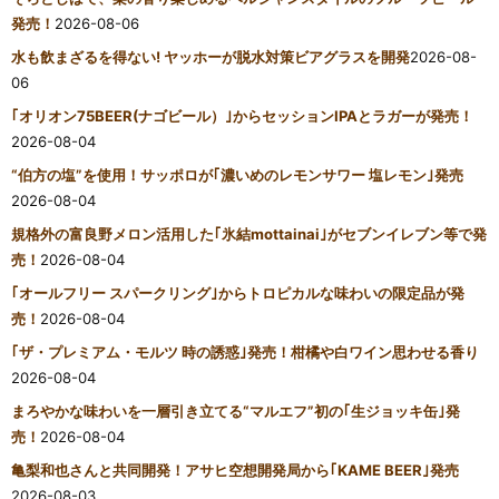
発売！
2026-08-06
水も飲まざるを得ない! ヤッホーが脱水対策ビアグラスを開発
2026-08-
06
｢オリオン75BEER(ナゴビール）｣からセッションIPAとラガーが発売！
2026-08-04
“伯方の塩”を使用！サッポロが｢濃いめのレモンサワー 塩レモン｣発売
2026-08-04
規格外の富良野メロン活用した｢氷結mottainai｣がセブンイレブン等で発
売！
2026-08-04
｢オールフリー スパークリング｣からトロピカルな味わいの限定品が発
売！
2026-08-04
｢ザ・プレミアム・モルツ 時の誘惑｣発売！柑橘や白ワイン思わせる香り
2026-08-04
まろやかな味わいを一層引き立てる“マルエフ”初の｢生ジョッキ缶｣発
売！
2026-08-04
亀梨和也さんと共同開発！アサヒ空想開発局から｢KAME BEER｣発売
2026-08-03