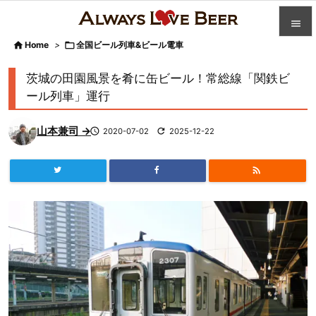


Home
>

全国ビール列車&ビール電車

カテゴ
茨城の田園風景を肴に缶ビール！常総線「関鉄ビ

ール列車」運行
人気記

山本兼司 →

2020-07-02

2025-12-22
前へ

次へ


検索