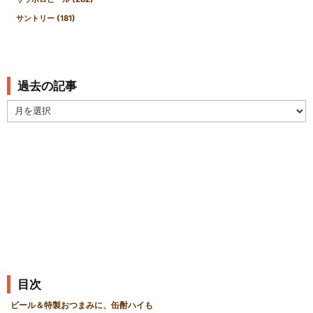
サントリー
(181)
過去の記事
過
去
の
記
事
目次
ビール＆特製おつまみに、缶酎ハイも