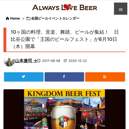


Home
>

全国ビールイベントカレンダー

カテゴ
10ヶ国の料理、音楽、舞踏、ビールが集結！ 日

比谷公園で「王国のビールフェスト」が8月10日
人気記
（木）開幕

前へ
山本兼司 →

2017-08-08

2025-12-22

次へ


検索