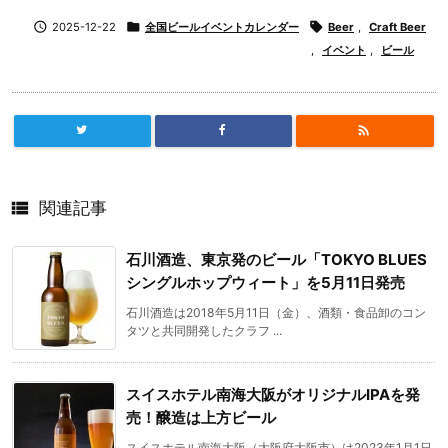

2025-12-22

全国ビールイベントカレンダー

Beer
,
Craft Beer
,
イベント
,
ビール


関連記事
石川酒造、東京発のビール「TOKYO BLUES
シングルホップウィート」を5月11日発売
石川酒造は2018年5月11日（金）、酒類・食品卸のコン
タツと共同開発したクラフ ...
スイスホテル南海大阪がオリジナルIPAを発
売！醸造は上方ビール
スイスホテル南海大阪（大阪府大阪市）は2023年1月1日