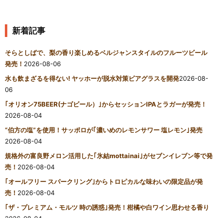
新着記事
そらとしばで、梨の香り楽しめるベルジャンスタイルのフルーツビール
発売！
2026-08-06
水も飲まざるを得ない! ヤッホーが脱水対策ビアグラスを開発
2026-08-
06
｢オリオン75BEER(ナゴビール）｣からセッションIPAとラガーが発売！
2026-08-04
“伯方の塩”を使用！サッポロが｢濃いめのレモンサワー 塩レモン｣発売
2026-08-04
規格外の富良野メロン活用した｢氷結mottainai｣がセブンイレブン等で発
売！
2026-08-04
｢オールフリー スパークリング｣からトロピカルな味わいの限定品が発
売！
2026-08-04
｢ザ・プレミアム・モルツ 時の誘惑｣発売！柑橘や白ワイン思わせる香り