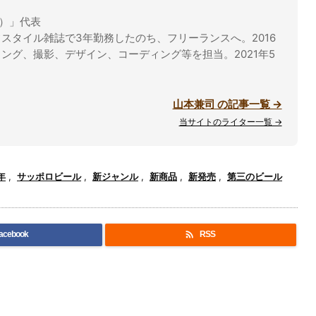
ル）」代表
スタイル雑誌で3年勤務したのち、フリーランスへ。2016
ング、撮影、デザイン、コーディング等を担当。2021年5
山本兼司 の記事一覧 →
当サイトのライター一覧 →
年
,
サッポロビール
,
新ジャンル
,
新商品
,
新発売
,
第三のビール

acebook
RSS