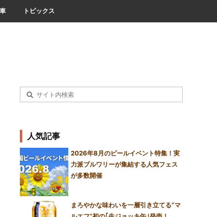
車
トピックス
人気記事
2026年8月のビールイベント特集！実
力派ブルワリーが集結する人気フェス
が多数開催
まろやかな味わいを一層引き立てる“マ
ルエフ”初の｢生ジョッキ缶｣発売！