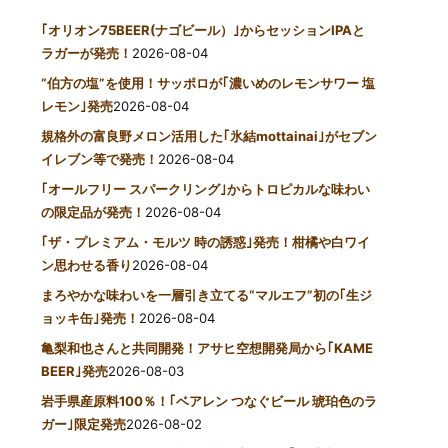
｢オリオン75BEER(ナゴビール）｣からセッションIPAと
ラガーが発売！
2026-08-04
“伯方の塩”を使用！サッポロが｢濃いめのレモンサワー 塩
レモン｣発売
2026-08-04
規格外の富良野メロン活用した｢氷結mottainai｣がセブン
イレブン等で発売！
2026-08-04
｢オールフリー スパークリング｣からトロピカルな味わい
の限定品が発売！
2026-08-04
｢ザ・プレミアム・モルツ 時の誘惑｣発売！柑橘や白ワイ
ン思わせる香り
2026-08-04
まろやかな味わいを一層引き立てる“マルエフ”初の｢生ジ
ョッキ缶｣発売！
2026-08-04
亀梨和也さんと共同開発！アサヒ空想開発局から｢KAME
BEER｣発売
2026-08-03
岩手県産原料100％！｢ベアレン つなぐビール 琥珀色のラ
ガー｣限定発売
2026-08-02