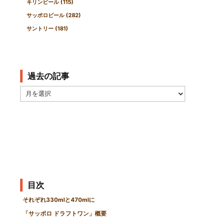
キリンビール
(115)
サッポロビール
(282)
サントリー
(181)
過去の記事
過
去
の
記
事
目次
それぞれ330mlと470mlに
「サッポロ ドラフトワン」概要