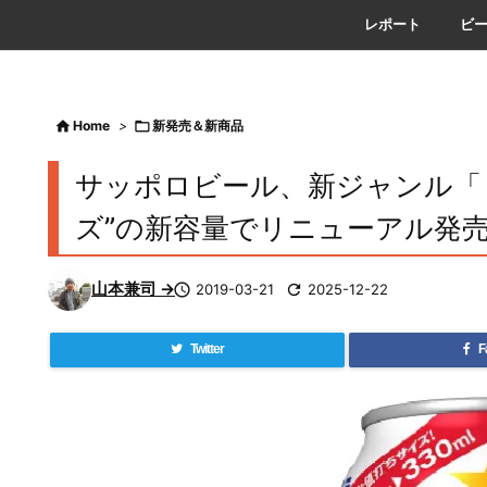
レポート
ビ

Home
>

新発売＆新商品
サッポロビール、新ジャンル「
ズ”の新容量でリニューアル発
山本兼司 →

2019-03-21

2025-12-22
Twitter
F