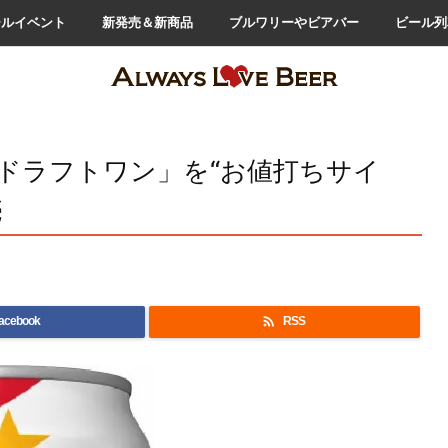
ールイベント
新発売＆新商品
ブルワリーやビアバー
ビール列
ドラフトワン」を“お値打ちサイ
売

acebook
RSS