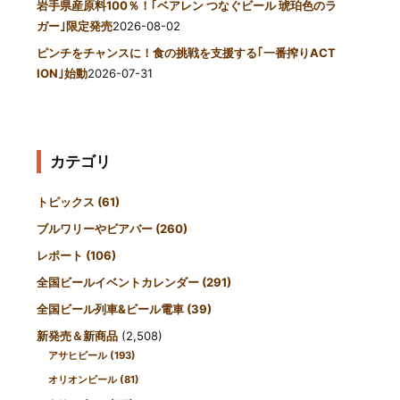
岩手県産原料100％！｢ベアレン つなぐビール 琥珀色のラ
ガー｣限定発売
2026-08-02
ピンチをチャンスに！食の挑戦を支援する｢一番搾りACT
ION｣始動
2026-07-31
カテゴリ
トピックス
(61)
ブルワリーやビアバー
(260)
レポート
(106)
全国ビールイベントカレンダー
(291)
全国ビール列車&ビール電車
(39)
新発売＆新商品
(2,508)
アサヒビール
(193)
オリオンビール
(81)