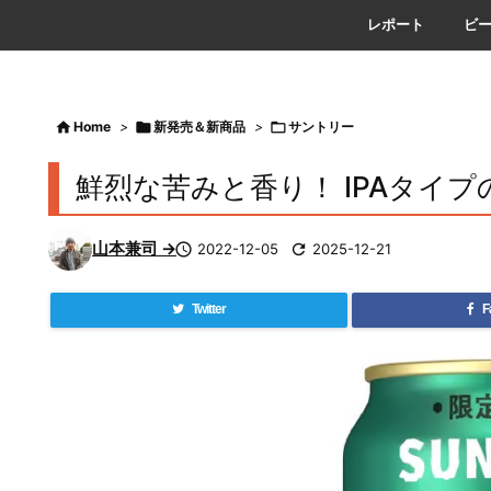
レポート
ビ

Home
>

新発売＆新商品
>

サントリー
鮮烈な苦みと香り！ IPAタイプ
山本兼司 →

2022-12-05

2025-12-21
Twitter
F