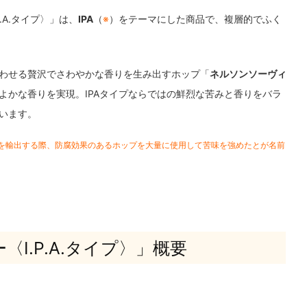
.A.タイプ〉」は、
IPA
（
※
）をテーマにした商品で、複層的でふく
わせる贅沢でさわやかな香りを生み出すホップ「
ネルソンソーヴィ
よかな香りを実現。IPAタイプならではの鮮烈な苦みと香りをバラ
います。
ールを輸出する際、防腐効果のあるホップを大量に使用して苦味を強めたとが名前
I.P.A.タイプ〉」概要