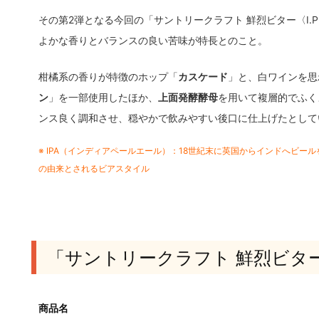
その第2弾となる今回の「サントリークラフト 鮮烈ビター〈I.P
よかな香りとバランスの良い苦味が特長とのこと。
柑橘系の香りが特徴のホップ「
カスケード
」と、白ワインを思
ン
」を一部使用したほか、
上面発酵酵母
を用いて複層的でふく
ンス良く調和させ、穏やかで飲みやすい後口に仕上げたとして
※ IPA（インディアペールエール）：18世紀末に英国からインドへビ
の由来とされるビアスタイル
「サントリークラフト 鮮烈ビター〈
商品名