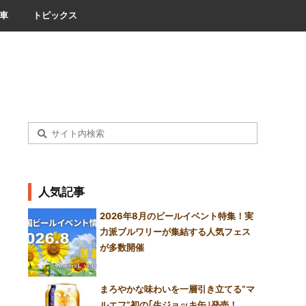
車
トピックス
人気記事
2026年8月のビールイベント特集！実
力派ブルワリーが集結する人気フェス
が多数開催
まろやかな味わいを一層引き立てる“マ
ルエフ”初の｢生ジョッキ缶｣発売！