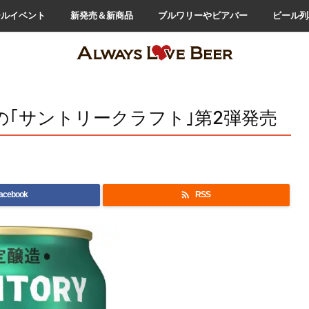
ールイベント
新発売＆新商品
ブルワリーやビアバー
ビール列
の｢サントリークラフト｣第2弾発売

acebook
RSS