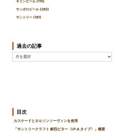
キリンビール
(115)
サッポロビール
(282)
サントリー
(181)
過去の記事
過
去
の
記
事
目次
カスケードとネルソンソーヴィンを使用
「サントリークラフト 鮮烈ビター〈I.P.A.タイプ〉」概要