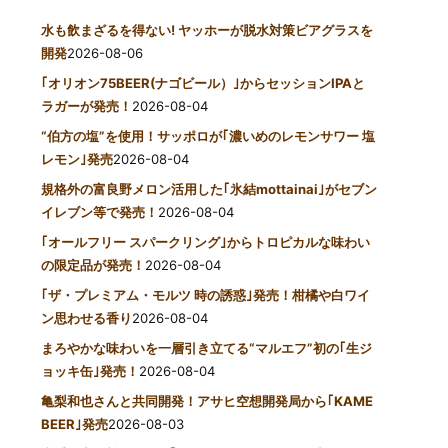
水も飲まざるを得ない! ヤッホーが脱水対策ビアグラスを
開発
2026-08-06
｢オリオン75BEER(ナゴビール）｣からセッションIPAと
ラガーが発売！
2026-08-04
“伯方の塩”を使用！サッポロが｢濃いめのレモンサワー 塩
レモン｣発売
2026-08-04
規格外の富良野メロン活用した｢氷結mottainai｣がセブン
イレブン等で発売！
2026-08-04
｢オールフリー スパークリング｣からトロピカルな味わい
の限定品が発売！
2026-08-04
｢ザ・プレミアム・モルツ 時の誘惑｣発売！柑橘や白ワイ
ン思わせる香り
2026-08-04
まろやかな味わいを一層引き立てる“マルエフ”初の｢生ジ
ョッキ缶｣発売！
2026-08-04
亀梨和也さんと共同開発！アサヒ空想開発局から｢KAME
BEER｣発売
2026-08-03