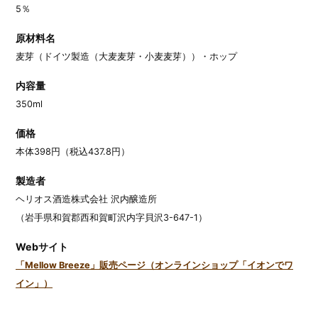
5％
原材料名
麦芽（ドイツ製造（大麦麦芽・小麦麦芽））・ホップ
内容量
350ml
価格
本体398円（税込437.8円）
製造者
ヘリオス酒造株式会社 沢内醸造所
（岩手県和賀郡西和賀町沢内字貝沢3-647-1）
Webサイト
「Mellow Breeze」販売ページ（オンラインショップ「イオンでワ
イン」）