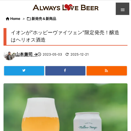


Home
>

新発売＆新商品

カテゴ
イオンが“ホッピーヴァイツェン”限定発売！醸造

はヘリオス酒造
人気記

山本兼司 →

2023-05-03

2025-12-21
前へ

次へ


検索