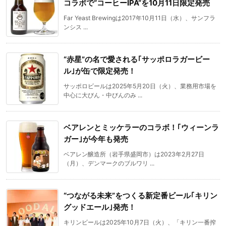
コラボで“コーヒーIPA”を10月11日限定発売
Far Yeast Brewingは2017年10月11日（水）、サンフラ
ンシス ...
“赤星”の名で愛される｢サッポロラガービー
ル｣が缶で限定発売！
サッポロビールは2025年5月20日（火）、業務用市場を
中心に大びん・中びんのみ ...
ベアレンとミッケラーのコラボ！｢ウィーンラ
ガー｣が今年も発売
ベアレン醸造所（岩手県盛岡市）は2023年2月27日
（月）、デンマークのブルワリ ...
“つながる未来”をつくる新定番ビール｢キリン
グッドエール｣発売！
キリンビールは2025年10月7日（火）、「キリン一番搾