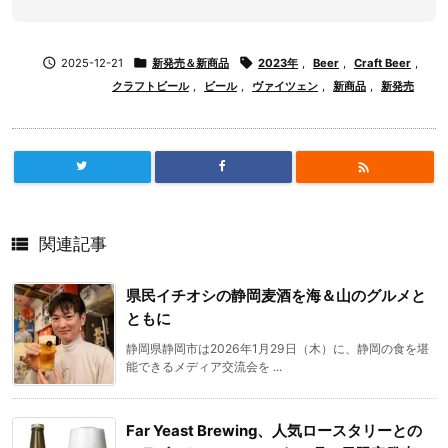

2025-12-21

新発売＆新商品

2023年
,
Beer
,
Craft Beer
,
クラフトビール
,
ビール
,
ヴァイツェン
,
新商品
,
新発売


関連記事
県民イチオシの静岡麦酒を海＆山のグルメと
ともに
静岡県静岡市は2026年1月29日（木）に、静岡の食を堪
能できるメディア交流会を ...
Far Yeast Brewing、人気ロースタリーとの