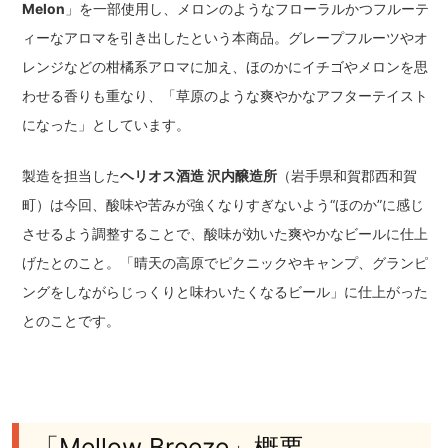
Melon
」を一部使用し、メロンのようなフローラルかつフルーテ
ィーなアロマを引き出したという本商品。グレープフルーツやオ
レンジなどの柑橘系アロマに加え、ほのかにイチゴやメロンを思
わせる香りも重なり、「草原のような爽やかなアフターテイスト
になった」としています。
製造を担当した
ヘリオス酒造 沢内醸造所
（岩手県和賀郡西和賀
町）は今回、酸味や苦みが強くなりすぎないよう“ほのか”に感じ
させるよう調整することで、酸味が効いた爽やかなビールに仕上
げたとのこと。「晴天の高原でピクニックやキャンプ、グランピ
ングをしながらじっくりと味わいたくなるビール」に仕上がった
とのことです。
「Mellow Breeze」概要