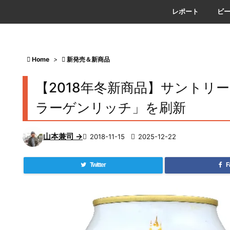
レポート
ビ

Home
>

新発売＆新商品
【2018年冬新商品】サントリ
ラーゲンリッチ」を刷新
山本兼司 →

2018-11-15

2025-12-22
Twitter
F