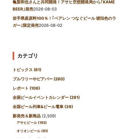
亀梨和也さんと共同開発！アサヒ空想開発局から｢KAME
BEER｣発売
2026-08-03
岩手県産原料100％！｢ベアレン つなぐビール 琥珀色のラ
ガー｣限定発売
2026-08-02
カテゴリ
トピックス
(61)
ブルワリーやビアバー
(260)
レポート
(106)
全国ビールイベントカレンダー
(291)
全国ビール列車&ビール電車
(39)
新発売＆新商品
(2,509)
アサヒビール
(193)
オリオンビール
(81)