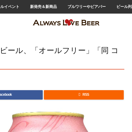
ールイベント
新発売＆新商品
ブルワリーやビアバー
ビール列
ービール、「オールフリー」「同 コ
acebook

RSS