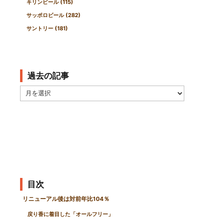
キリンビール
(115)
サッポロビール
(282)
サントリー
(181)
過去の記事
過
去
の
記
事
目次
リニューアル後は対前年比104％
戻り香に着目した「オールフリー」