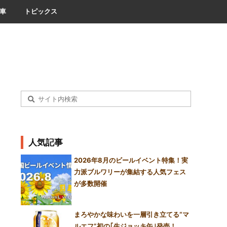
車
トピックス
人気記事
2026年8月のビールイベント特集！実
力派ブルワリーが集結する人気フェス
が多数開催
まろやかな味わいを一層引き立てる“マ
ルエフ”初の｢生ジョッキ缶｣発売！