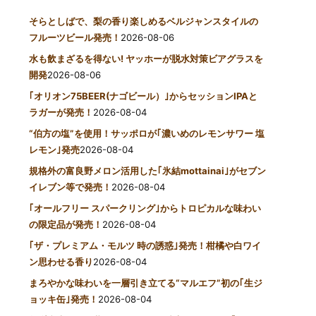
そらとしばで、梨の香り楽しめるベルジャンスタイルの
フルーツビール発売！
2026-08-06
水も飲まざるを得ない! ヤッホーが脱水対策ビアグラスを
開発
2026-08-06
｢オリオン75BEER(ナゴビール）｣からセッションIPAと
ラガーが発売！
2026-08-04
“伯方の塩”を使用！サッポロが｢濃いめのレモンサワー 塩
レモン｣発売
2026-08-04
規格外の富良野メロン活用した｢氷結mottainai｣がセブン
イレブン等で発売！
2026-08-04
｢オールフリー スパークリング｣からトロピカルな味わい
の限定品が発売！
2026-08-04
｢ザ・プレミアム・モルツ 時の誘惑｣発売！柑橘や白ワイ
ン思わせる香り
2026-08-04
まろやかな味わいを一層引き立てる“マルエフ”初の｢生ジ
ョッキ缶｣発売！
2026-08-04