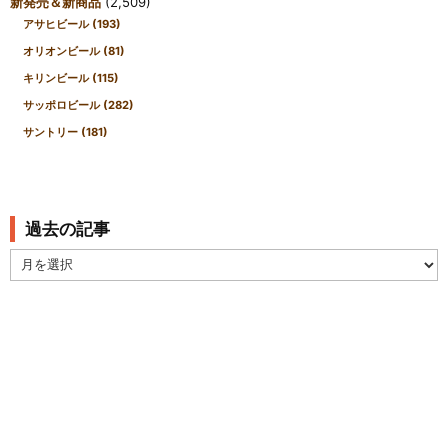
新発売＆新商品
(2,509)
アサヒビール
(193)
オリオンビール
(81)
キリンビール
(115)
サッポロビール
(282)
サントリー
(181)
過去の記事
過
去
の
記
事