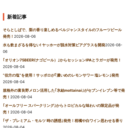
新着記事
そらとしばで、梨の香り楽しめるベルジャンスタイルのフルーツビール
発売！
2026-08-06
水も飲まざるを得ない! ヤッホーが脱水対策ビアグラスを開発
2026-08-
06
｢オリオン75BEER(ナゴビール）｣からセッションIPAとラガーが発売！
2026-08-04
“伯方の塩”を使用！サッポロが｢濃いめのレモンサワー 塩レモン｣発売
2026-08-04
規格外の富良野メロン活用した｢氷結mottainai｣がセブンイレブン等で発
売！
2026-08-04
｢オールフリー スパークリング｣からトロピカルな味わいの限定品が発
売！
2026-08-04
｢ザ・プレミアム・モルツ 時の誘惑｣発売！柑橘や白ワイン思わせる香り
2026-08-04