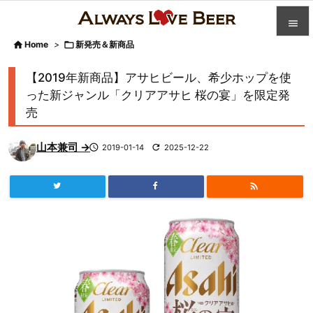


Home
>

新発売＆新商品

カテゴ
【2019年新商品】アサヒビール、希少ホップを使

った新ジャンル「クリアアサヒ 桜の宴」を限定発
人気記
売

前へ
山本兼司 →

2019-01-14

2025-12-22

次へ


検索