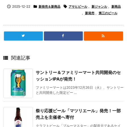

2025-12-22

新発売＆新商品

アサヒビール
,
新ジャンル
,
新商品
,
新発売
,
第三のビール


関連記事
サントリー＆ファミリーマート共同開発のセ
ッションIPAが発売！
ファミリーマートは2023年12月26日（火）、サントリー
と共同開発した限定ビー ...
祭り応援ビール「マツリエール」発売！一部
売上を主催者へ寄付
クラフトビール「ブルーマスター」の製造元であるケイ