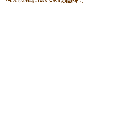
「YUZU Sparkling ～FARM to SVB 高知産ゆず～」