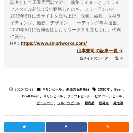
記者として工業専門誌で2年、編集ライターとしてライ
フスタイル雑誌で3年勤務したのち、フリーランスへ。
2016年6月に当サイトを立ち上げ、企画、編集、取材ラ
イティング、撮影、デザイン、コーディング等を担当。
2021年5月に合同会社しおりワークスを立ち上げ、代表
に就任。
HP：
https://www.shioriworks.com/
山本兼司 の記事一覧 →
当サイトのライター一覧 →

2025-12-22

キリンビール
,
新発売＆新商品

2020年
,
Beer
,
Craft Beer
,
キリンビール
,
クラフトビール
,
ビアバー
,
ビール
,
ビールバー
,
フルーツビール
,
新商品
,
新発売
,
発泡酒
