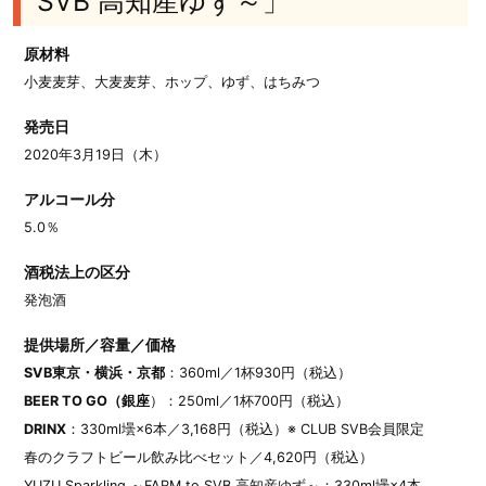
SVB 高知産ゆず～」
原材料
小麦麦芽、大麦麦芽、ホップ、ゆず、はちみつ
発売日
2020年3月19日（木）
アルコール分
5.0％
酒税法上の区分
発泡酒
提供場所／容量／価格
SVB東京・横浜・京都
：360ml／1杯930円（税込）
BEER TO GO（銀座
）：250ml／1杯700円（税込）
DRINX
：330ml壜×6本／3,168円（税込）※ CLUB SVB会員限定
春のクラフトビール飲み比べセット／4,620円（税込）
YUZU Sparkling ～FARM to SVB 高知産ゆず～：330ml壜×4本