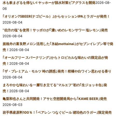
水も飲まざるを得ない! ヤッホーが脱水対策ビアグラスを開発
2026-08-
06
｢オリオン75BEER(ナゴビール）｣からセッションIPAとラガーが発売！
2026-08-04
“伯方の塩”を使用！サッポロが｢濃いめのレモンサワー 塩レモン｣発売
2026-08-04
規格外の富良野メロン活用した｢氷結mottainai｣がセブンイレブン等で発
売！
2026-08-04
｢オールフリー スパークリング｣からトロピカルな味わいの限定品が発
売！
2026-08-04
｢ザ・プレミアム・モルツ 時の誘惑｣発売！柑橘や白ワイン思わせる香り
2026-08-04
まろやかな味わいを一層引き立てる“マルエフ”初の｢生ジョッキ缶｣発
売！
2026-08-04
亀梨和也さんと共同開発！アサヒ空想開発局から｢KAME BEER｣発売
2026-08-03
岩手県産原料100％！｢ベアレン つなぐビール 琥珀色のラガー｣限定発売