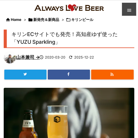


Home
>

新発売＆新商品
>

キリンビール

カテゴ
キリンECサイトでも発売！高知産ゆず使った

「YUZU Sparkling」
人気記

山本兼司 →

2020-03-20

2025-12-22
前へ

次へ


検索