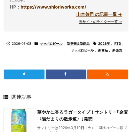
に就任。
HP：
https://www.shioriworks.com/
山本兼司 の記事一覧 →
当サイトのライター一覧 →

2026-06-08

サッポロビール
,
新発売＆新商品

2026年
,
RTD
,
サッポロビール
,
新商品
,
新発売


関連記事
華やかに香るラガータイプ！サントリー｢金麦
〈陽だまりの散歩道〉｣発売
サントリーは2026年3月10日（火）、同社のビール類ブ