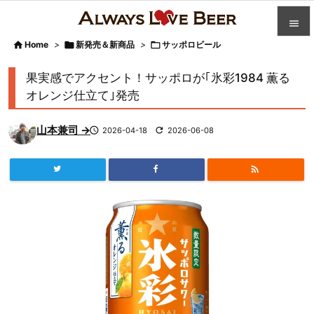


Home
>

新発売＆新商品
>

サッポロビール

カテゴ
果実感でアクセント！サッポロが｢氷彩1984 薫る

オレンジ仕立て｣発売
人気記

山本兼司 →

2026-04-18

2026-06-08
前へ

次へ


検索