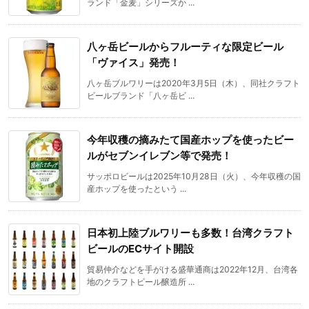
ランド「金麦」シリーズか ...
八ヶ岳ビールからフルーティな限定ビール
「ヴァイス」発売！
八ヶ岳ブルワリーは2020年3月5日（木）、同社クラフト
ビールブランド「八ヶ岳ビ ...
今年収穫の摘みたて国産ホップを使ったビー
ルがセブンイレブン等で発売！
サッポロビールは2025年10月28日（火）、今年収穫の国
産ホップを使ったという ...
日本初上陸ブルワリーも多数！台湾クラフト
ビールのECサイト開設
貿易仲介などを手がける盛華通商は2022年12月、台湾各
地のクラフトビール醸造所 ...