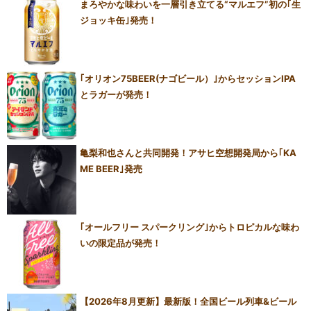
まろやかな味わいを一層引き立てる“マルエフ”初の｢生
ジョッキ缶｣発売！
｢オリオン75BEER(ナゴビール）｣からセッションIPA
とラガーが発売！
亀梨和也さんと共同開発！アサヒ空想開発局から｢KA
ME BEER｣発売
｢オールフリー スパークリング｣からトロピカルな味わ
いの限定品が発売！
【2026年8月更新】最新版！全国ビール列車&ビール