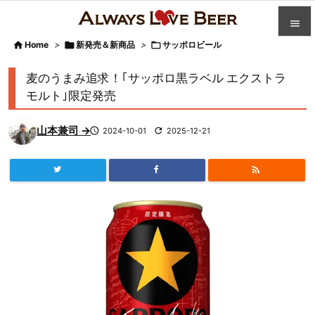


Home
>

新発売＆新商品
>

サッポロビール

カテゴ
麦のうまみ追求！｢サッポロ黒ラベル エクストラ

モルト｣限定発売
人気記

山本兼司 →

2024-10-01

2025-12-21
前へ

次へ


検索