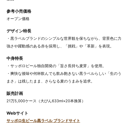
参考小売価格
オープン価格
デザイン特長
・黒ラベルブランドのシンプルな世界観を保ちながら、背景色に力
強さや躍動感のある赤を採用し、「挑戦」や「革新」を表現。
中身特長
・サッポロビール独自開発の「旨さ長持ち麦芽」を使用。
・爽快な後味や何杯飲んでも飲み飽きない黒ラベルらしい「生のう
まさ」は残したまま、さらなる麦のうまみを追求。
販売計画
21万5,000ケース（大びん633ml×20本換算）
Webサイト
サッポロ生ビール黒ラベル ブランドサイト