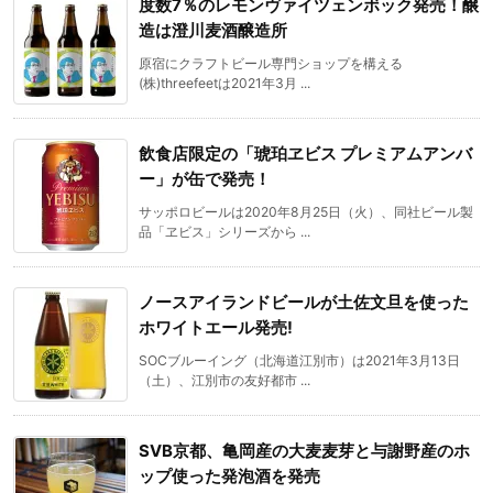
度数7％のレモンヴァイツェンボック発売！醸
造は澄川麦酒醸造所
原宿にクラフトビール専門ショップを構える
(株)threefeetは2021年3月 ...
飲食店限定の「琥珀ヱビス プレミアムアンバ
ー」が缶で発売！
サッポロビールは2020年8月25日（火）、同社ビール製
品「ヱビス」シリーズから ...
ノースアイランドビールが土佐文旦を使った
ホワイトエール発売!
SOCブルーイング（北海道江別市）は2021年3月13日
（土）、江別市の友好都市 ...
SVB京都、亀岡産の大麦麦芽と与謝野産のホ
ップ使った発泡酒を発売