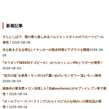
新着記事
そらとしばで、梨の香り楽しめるベルジャンスタイルのフルーツビール
発売！
2026-08-06
水も飲まざるを得ない! ヤッホーが脱水対策ビアグラスを開発
2026-08-
06
｢オリオン75BEER(ナゴビール）｣からセッションIPAとラガーが発売！
2026-08-04
“伯方の塩”を使用！サッポロが｢濃いめのレモンサワー 塩レモン｣発売
2026-08-04
規格外の富良野メロン活用した｢氷結mottainai｣がセブンイレブン等で発
売！
2026-08-04
｢オールフリー スパークリング｣からトロピカルな味わいの限定品が発
売！
2026-08-04