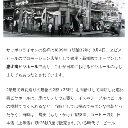
サッポロライオンの発祥は1899年（明治32年）8月4日。ヱビス
ビールのプロモーション店舗として銀座・新橋際でオープンした
惠比壽ビヤホール
であり、これが日本におけるビヤホールのはじ
まりでもあったとされています。
2階建て煉瓦造りの建物の2階（35坪）を間借りして開店した惠比
壽ビヤホールは、床はリノリウム張り、イスやテーブルはビール
の樽材でつくられるなど、当時としては極めてモダンな内装だっ
たそう。当時は、蕎麦（もり・かけ）1銭8厘、コーヒー2銭、日
本酒（上等酒）1升25銭3厘で販売されている時代で、ビール