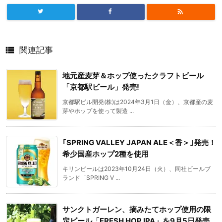


関連記事
地元産麦芽＆ホップ使ったクラフトビール
「京都駅ビール」発売!
京都駅ビル開発(株)は2024年3月1日（金）、京都産の麦
芽やホップを使って製造 ...
｢SPRING VALLEY JAPAN ALE＜香＞｣発売！
希少国産ホップ2種を使用
キリンビールは2023年10月24日（火）、同社ビールブ
ランド「SPRING V ...
サンクトガーレン、摘みたてホップ使用の限
定ビール「FRESH HOP IPA」を9月5日発売