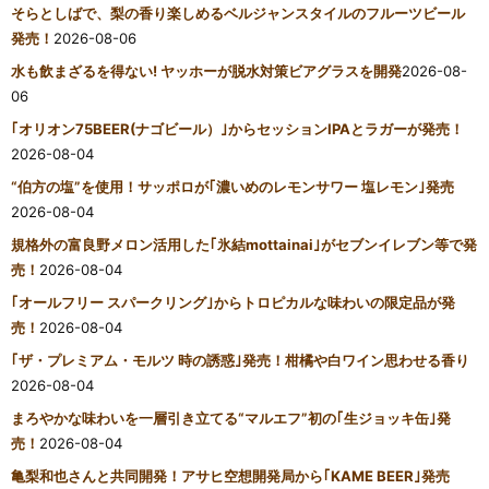
そらとしばで、梨の香り楽しめるベルジャンスタイルのフルーツビール
発売！
2026-08-06
水も飲まざるを得ない! ヤッホーが脱水対策ビアグラスを開発
2026-08-
06
｢オリオン75BEER(ナゴビール）｣からセッションIPAとラガーが発売！
2026-08-04
“伯方の塩”を使用！サッポロが｢濃いめのレモンサワー 塩レモン｣発売
2026-08-04
規格外の富良野メロン活用した｢氷結mottainai｣がセブンイレブン等で発
売！
2026-08-04
｢オールフリー スパークリング｣からトロピカルな味わいの限定品が発
売！
2026-08-04
｢ザ・プレミアム・モルツ 時の誘惑｣発売！柑橘や白ワイン思わせる香り
2026-08-04
まろやかな味わいを一層引き立てる“マルエフ”初の｢生ジョッキ缶｣発
売！
2026-08-04
亀梨和也さんと共同開発！アサヒ空想開発局から｢KAME BEER｣発売