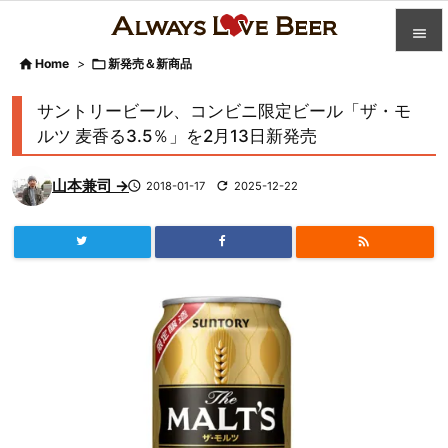


Home
>

新発売＆新商品

カテゴ
サントリービール、コンビニ限定ビール「ザ・モ

ルツ 麦香る3.5％」を2月13日新発売
人気記

山本兼司 →

2018-01-17

2025-12-22
前へ

次へ


検索