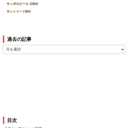
サッポロビール
(282)
サントリー
(181)
過去の記事
過
去
の
記
事
目次