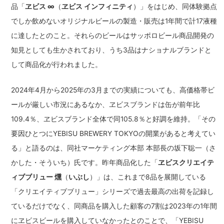
品「
ヱビス ∞
（
ヱビス インフィニティ
）」をはじめ、同体験拠点
でしか飲めないオリジナルビールの製造・販売は1年間で計17液種
に達したとのこと。それらのビールはサッポロビール商品開発の
知見としても生かされており、うち3品はナショナルブランドと
して商品化が行われました。
2024年4月から2025年の3月までの実績についても、高価格帯ビ
ールが厳しい市況にあるなか、ヱビスブランドは缶が前年比
109.4％、ヱビスブランド全体で同105.8％と好調を維持。「その
要因ひとつにYEBISU BREWERY TOKYOの開業があると考えてい
る」と語るのは、同社マーケティング本部 本部長の坂下聡一（さ
かした・そういち）氏です。昨年商品化した「
ヱビスクリエイテ
ィブブリュー 燻
（
いぶし
）」は、これまで8品を展開している
「クリエイティブブリュー」シリーズで過去最高の出荷を記録し
ているだけでなく、同商品を購入した顧客の7割は2023年の1年間
にヱビスビールを購入していなかったとのことで、「YEBISU