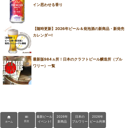
イン思わせる香り
【随時更新】2026年ビール＆発泡酒の新商品・新発売
カレンダー!
最新版984ヵ所！日本のクラフトビール醸造所（ブル
ワリー）一覧
最新ビール
2026年
日本の
2026年


イベント!
新商品
ブルワリー
ビール列車
目次
ホーム