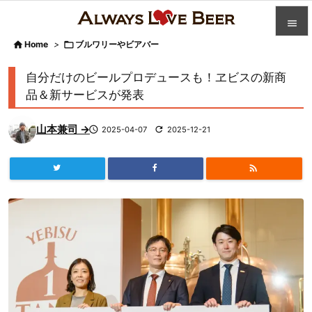


Home
>

ブルワリーやビアバー

カテゴ
自分だけのビールプロデュースも！ヱビスの新商

品＆新サービスが発表
人気記

山本兼司 →

2025-04-07

2025-12-21
前へ

次へ


検索