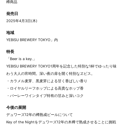
樽商品
発売日
2025年4月3日(木)
地域
YEBISU BREWERY TOKYO」内
特長
「Beer is a key.」
YEBISU BREWERY TOKYO1周年を記念した特別な1杯でゆったり味
わう大人の宵時間。深い夜の扉を開く特別なヱビス。
・カラメル麦芽、黒麦芽による甘く香ばしい香り
・ロイヤルリーフホップによる高貴なホップ香
・バーレーワインタイプ特有の甘みと深いコク
今後の展開
デュワーズ12年の樽熟成ビールについて
Key of the Nightをデュワーズ12年の木樽で熟成させることに挑戦