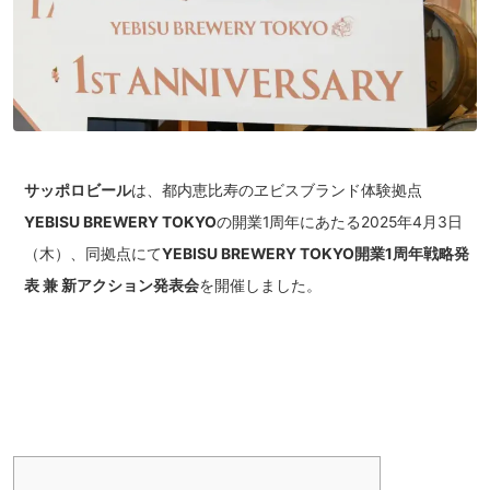
サッポロビール
は、都内恵比寿のヱビスブランド体験拠点
YEBISU BREWERY TOKYO
の開業1周年にあたる2025年4月3日
（木）、同拠点にて
YEBISU BREWERY TOKYO開業1周年戦略発
表 兼 新アクション発表会
を開催しました。