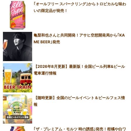
｢オールフリー スパークリング｣からトロピカルな味わ
いの限定品が発売！
亀梨和也さんと共同開発！アサヒ空想開発局から｢KA
ME BEER｣発売
【2026年8月更新】最新版！全国ビール列車&ビール
電車運行情報
【随時更新】全国のビールイベント＆ビールフェス情
報
｢ザ・プレミアム・モルツ 時の誘惑｣発売！柑橘や白ワ