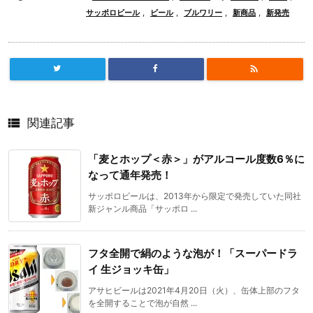
サッポロビール
,
ビール
,
ブルワリー
,
新商品
,
新発売


関連記事
「麦とホップ＜赤＞」がアルコール度数6％に
なって通年発売！
サッポロビールは、2013年から限定で発売していた同社
新ジャンル商品「サッポロ ...
フタ全開で絹のような泡が！「スーパードラ
イ 生ジョッキ缶」
アサヒビールは2021年4月20日（火）、缶体上部のフタ
を全開することで泡が自然 ...