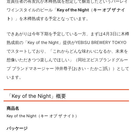
造責任者の有友氏が木樽熟成を想定して醸造したというバーレイ
ワインスタイルのビール「
Key of the Night
（
キー オブ ザ ナイ
ト
）」を木樽熟成する予定となっています。
できあがりは今年下期を予定している一方、まずは4月3日に木樽
熟成前の「Key of the Night」提供がYEBISU BREWERY TOKYO
でスタートしており、「これからどんな味わいになるか、未来を
想像いただきつつ楽しんでほしい」（同社ヱビスブランドグルー
プ ブランドマネージャー 沖井尊子[おきい・たかこ]氏））として
います。
「Key of the Night」概要
商品名
Key of the Night（キー オブ ザ ナイト）
パッケージ