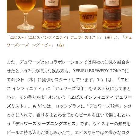
「ヱビス ∞（ヱビス インフィニティ）デュワーズミスト」（左）と、「デュ
ワーズシーズニング ヱビス」（右）
また、デュワーズとのコラボレーションでは両社の知見を融合さ
せたという2つの特別な飲み方も、YEBISU BREWERY TOKYOに
て4月3日（木）に提供がスタートしています。1つ目は、「ヱビ
ス インフィニティ」に「デュワーズ12年」をミスト状にしてまと
わせ、その香りを楽しむという「
ヱビス インフィニティ デュワー
ズミスト
」。もう1つは、ロックグラスに「デュワーズ12年」をひ
とさじ入れて、香りをまとわせてからビールを注いで楽しむとい
う「
デュワーズ シーズニングヱビス
」です。ウイスキーの知見を
ビールに持ち込んだ楽しみかたで、ヱビスならではの豊かなコク