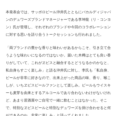
本発表会では、サッポロビール沖井氏とともにバカルディジャパ
ンのデュワーズブランドマネージャーである李坤龍（リ・コンヨ
ン）氏が登壇し、それぞれのブランドや今回のコラボレーション
に対する思いを語り合うトークセッションも行われました。
「両ブランドの豊かな香りと味わいがあるからこそ、引き立て合
うような味わいになるのではないか。届いた木樽はとても良い香
りがしていて、これがヱビスと融合するとどうなるかのかなと、
私自身もすごく楽しみ」と語る沖井氏に対し、李氏も「私自身、
ビールが非常に好きなので、出来上がった商品の味、香り、喉こ
しが、いちヱビスビールファンとして楽しみ。ビールもウイスキ
ーも麦芽を由来とするアルコールであり合わないわけがないけれ
ど、あまり居酒屋やご自宅で一緒に飲むことはなかった。そこ
で、特別なヱビスビールと特別なデュワーズを掛け合わせると何
ができるのか。非常に楽しみ」と語ってくれました。