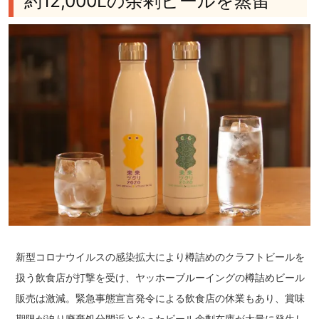
約12,000Lの余剰ビールを蒸留
新型コロナウイルスの感染拡大により樽詰めのクラフトビールを
扱う飲食店が打撃を受け、ヤッホーブルーイングの樽詰めビール
販売は激減。緊急事態宣言発令による飲食店の休業もあり、賞味
期限が迫り廃棄処分間近となったビール余剰在庫が大量に発生し