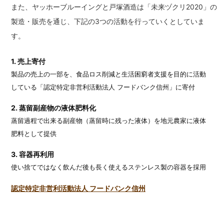
また、ヤッホーブルーイングと戸塚酒造は「未来ヅクリ2020」の
製造・販売を通じ、下記の3つの活動を行っていくとしていま
す。
1. 売上寄付
製品の売上の一部を、食品ロス削減と生活困窮者支援を目的に活動
している「認定特定非営利活動法人 フードバンク信州」に寄付
2. 蒸留副産物の液体肥料化
蒸留過程で出来る副産物（蒸留時に残った液体）を地元農家に液体
肥料として提供
3. 容器再利用
使い捨てではなく飲んだ後も長く使えるステンレス製の容器を採用
認定特定非営利活動法人 フードバンク信州