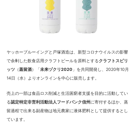
ヤッホーブルーイングと戸塚酒造は、新型コロナウイルスの影響
で余剰した飲食店用クラフトビールを原料とする
クラフトスピリ
ッツ
（
蒸留酒
）「
未来ヅクリ2020
」を共同開発し、2020年10月
14日（水）よりオンラインを中心に販売します。
売上の一部は食品ロス削減と生活困窮者支援を目的に活動してい
る
認定特定非営利活動法人フードバンク信州
に寄付するほか、蒸
留過程で出来る副産物は地元農家に液体肥料として提供するとし
ています。