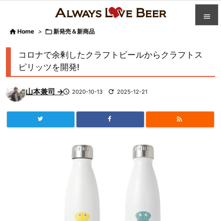


Home
>

新発売＆新商品

カテゴ
コロナで余剰したクラフトビールからクラフトス

ピリッツを開発!
人気記

山本兼司 →

2020-10-13

2025-12-21
前へ

次へ


検索