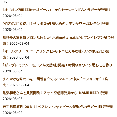
06
｢オリオン75BEER(ナゴビール）｣からセッションIPAとラガーが発売！
2026-08-04
“伯方の塩”を使用！サッポロが｢濃いめのレモンサワー 塩レモン｣発売
2026-08-04
規格外の富良野メロン活用した｢氷結mottainai｣がセブンイレブン等で発
売！
2026-08-04
｢オールフリー スパークリング｣からトロピカルな味わいの限定品が発
売！
2026-08-04
｢ザ・プレミアム・モルツ 時の誘惑｣発売！柑橘や白ワイン思わせる香り
2026-08-04
まろやかな味わいを一層引き立てる“マルエフ”初の｢生ジョッキ缶｣発
売！
2026-08-04
亀梨和也さんと共同開発！アサヒ空想開発局から｢KAME BEER｣発売
2026-08-03
岩手県産原料100％！｢ベアレン つなぐビール 琥珀色のラガー｣限定発売
2026-08-02