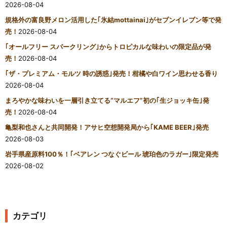
2026-08-04
規格外の富良野メロン活用した｢氷結mottainai｣がセブンイレブン等で発
売！
2026-08-04
｢オールフリー スパークリング｣からトロピカルな味わいの限定品が発
売！
2026-08-04
｢ザ・プレミアム・モルツ 時の誘惑｣発売！柑橘や白ワイン思わせる香り
2026-08-04
まろやかな味わいを一層引き立てる“マルエフ”初の｢生ジョッキ缶｣発
売！
2026-08-04
亀梨和也さんと共同開発！アサヒ空想開発局から｢KAME BEER｣発売
2026-08-03
岩手県産原料100％！｢ベアレン つなぐビール 琥珀色のラガー｣限定発売
2026-08-02
カテゴリ