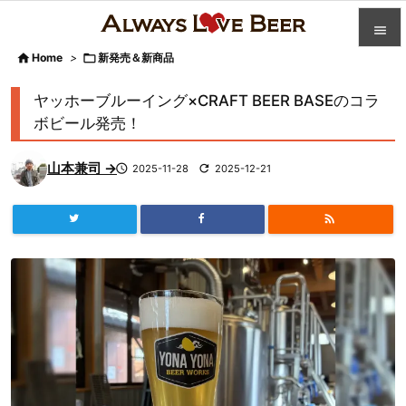


Home
>

新発売＆新商品

カテゴ
ヤッホーブルーイング×CRAFT BEER BASEのコラ

ボビール発売！
人気記

山本兼司 →

2025-11-28

2025-12-21
前へ

次へ


検索