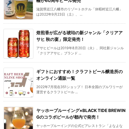
幡が60周年ビール発売
滋賀県近江八幡市のリゾートホテル「休暇村近江八幡」
は2022年9月23日（土）、 ...
焙煎香が広がる琥珀の新ジャンル「クリアア
サヒ 秋の宴」限定発売！
アサヒビールは2019年8月20日（火）、同社新ジャンル
「クリアアサヒ」ブランド ...
ギフトにおすすめ！クラフトビール醸造所の
オンライン通販一覧
2022年7月現在351ショップ！ 日本全国のブルワリーが
運営するクラフトビール ...
ヤッホーブルーイング×BLACK TIDE BREWIN
Gのコラボビールが都内で発売！
ヤッホーブルーイングの公式ビアレストラン「よなよな