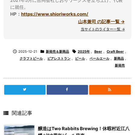
2021年5月に合同会社しおりワークスを立ち上げ、代表
に就任。
HP：
https://www.shioriworks.com/
山本兼司 の記事一覧 →
当サイトのライター一覧 →

2025-12-21

新発売＆新商品

2025年
,
Beer
,
Craft Beer
,
クラフトビール
,
ビアレストラン
,
ビール
,
ペールエール
,
新商品
,
新発売


関連記事
醸造はTwo Rabbits Brewing！休暇村近江八