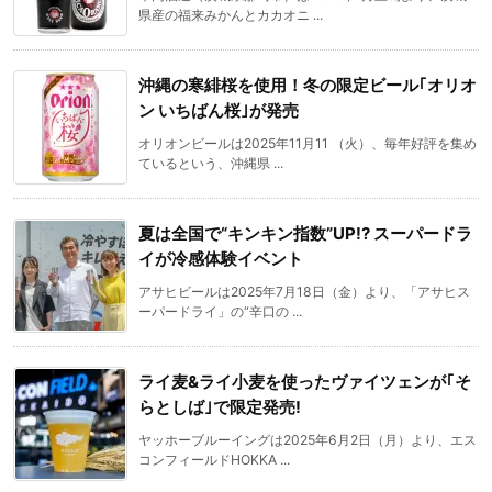
県産の福来みかんとカカオニ ...
沖縄の寒緋桜を使用！冬の限定ビール｢オリオ
ン いちばん桜｣が発売
オリオンビールは2025年11月11 （火）、毎年好評を集め
ているという、沖縄県 ...
夏は全国で“キンキン指数”UP!? スーパードラ
イが冷感体験イベント
アサヒビールは2025年7月18日（金）より、「アサヒス
ーパードライ」の“辛口の ...
ライ麦&ライ小麦を使ったヴァイツェンが｢そ
らとしば｣で限定発売!
ヤッホーブルーイングは2025年6月2日（月）より、エス
コンフィールドHOKKA ...