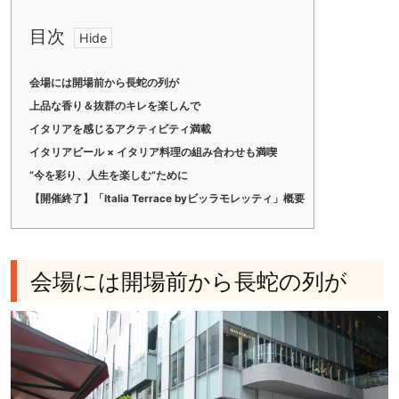
目次
会場には開場前から長蛇の列が
上品な香り＆抜群のキレを楽しんで
イタリアを感じるアクティビティ満載
イタリアビール × イタリア料理の組み合わせも満喫
“今を彩り、人生を楽しむ”ために
【開催終了】「Italia Terrace byビッラモレッティ」概要
会場には開場前から長蛇の列が