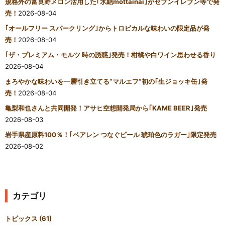
規格外の富良野メロン活用した｢氷結mottainai｣がセブンイレブン等で発
売！
2026-08-04
｢オールフリー スパークリング｣からトロピカルな味わいの限定品が発
売！
2026-08-04
｢ザ・プレミアム・モルツ 時の誘惑｣発売！柑橘や白ワイン思わせる香り
2026-08-04
まろやかな味わいを一層引き立てる“マルエフ”初の｢生ジョッキ缶｣発
売！
2026-08-04
亀梨和也さんと共同開発！アサヒ空想開発局から｢KAME BEER｣発売
2026-08-03
岩手県産原料100％！｢ベアレン つなぐビール 琥珀色のラガー｣限定発売
2026-08-02
カテゴリ
トピックス
(61)