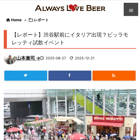


Home
>

レポート

カテゴ
【レポート】渋谷駅前にイタリア出現？ビッラモ

レッティ試飲イベント
人気記

山本兼司 →

2025-08-27

2025-12-21
前へ

次へ


検索