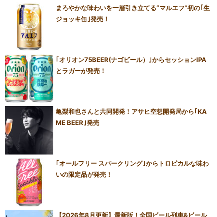
まろやかな味わいを一層引き立てる“マルエフ”初の｢生
ジョッキ缶｣発売！
｢オリオン75BEER(ナゴビール）｣からセッションIPA
とラガーが発売！
亀梨和也さんと共同開発！アサヒ空想開発局から｢KA
ME BEER｣発売
｢オールフリー スパークリング｣からトロピカルな味わ
いの限定品が発売！
【2026年8月更新】最新版！全国ビール列車&ビール