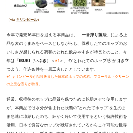
（via
キリンビール
）
今年で発売16年目を迎える本商品は、「
一番搾り製法
」による上
品な麦のうまみをベースとしながらも、収穫したてのホップのお
いしさが感じられる調和のとれた飲みやすさが特長とのこと。今
年は「
IBUKI
（
いぶき
）＜
※1
＞」の“とれたてのホップ感”が引き立
つよう、仕込条件を一層工夫したとしています。
※1 キリンビールが品種改良した日本産ホップの名称。フローラル・グリーン
の上品な香りが特長。
通常、収穫後のホップは品質を保つために乾燥させて使用します
が、本商品では水分が含まれた状態の“とれたてホップ”を生のま
ま急速に凍結したのち、細かく砕いて使用するという特許技術を
活用。日本で良質なホップが栽培されているからこそ可能な世界