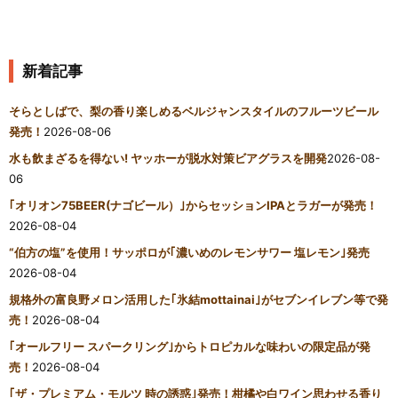
新着記事
そらとしばで、梨の香り楽しめるベルジャンスタイルのフルーツビール
発売！
2026-08-06
水も飲まざるを得ない! ヤッホーが脱水対策ビアグラスを開発
2026-08-
06
｢オリオン75BEER(ナゴビール）｣からセッションIPAとラガーが発売！
2026-08-04
“伯方の塩”を使用！サッポロが｢濃いめのレモンサワー 塩レモン｣発売
2026-08-04
規格外の富良野メロン活用した｢氷結mottainai｣がセブンイレブン等で発
売！
2026-08-04
｢オールフリー スパークリング｣からトロピカルな味わいの限定品が発
売！
2026-08-04
｢ザ・プレミアム・モルツ 時の誘惑｣発売！柑橘や白ワイン思わせる香り