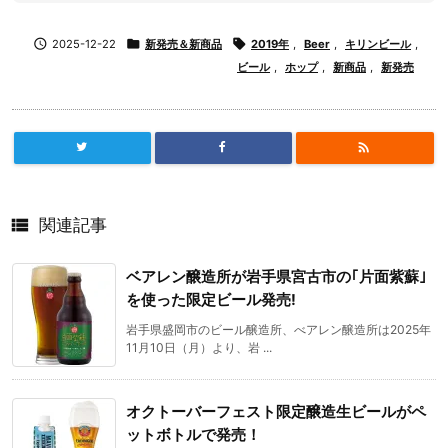

2025-12-22

新発売＆新商品

2019年
,
Beer
,
キリンビール
,
ビール
,
ホップ
,
新商品
,
新発売


関連記事
ベアレン醸造所が岩手県宮古市の｢片面紫蘇｣
を使った限定ビール発売!
岩手県盛岡市のビール醸造所、べアレン醸造所は2025年
11月10日（月）より、岩 ...
オクトーバーフェスト限定醸造生ビールがペ
ットボトルで発売！