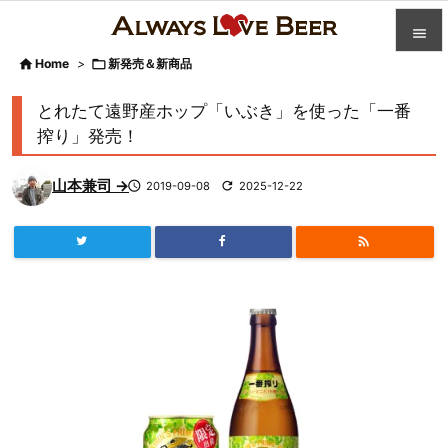


Home
>

新発売＆新商品

カテゴ
とれたて遠野産ホップ「いぶき」を使った「一番

搾り」発売！
人気記

山本兼司 →

2019-09-08

2025-12-22
前へ

次へ


検索