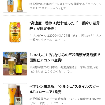
埼玉県の4店舗のビアレストランを展開する「マーベリッ
クス ビアステーション」は2 ...
“高濃度一番搾り麦汁”使った「一番搾り 超芳
醇」が限定発売！
キリンビールは2020年3月24日（火）、同社の「キリン
一番搾り生ビール（以下、 ...
｢いいちこ｣でおなじみの三和酒類が発泡酒で
国際ビアコンペ金賞!
大分県宇佐市の日本酒・発泡酒醸造所「辛島 虚空乃蔵
（からしま こくうのくら）」で ...
ベアレン醸造所、“ケルシュ”スタイルのビー
ル｢コローニア｣発売!
岩手県盛岡市のビール醸造所、べアレン醸造所は2025年
5月7日（水）、ドイツ・ケ ...