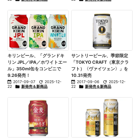
キリンビール、「グランドキ
サントリービール、季節限定
リン JPL／IPA／ホワイトエー
「TOKYO CRAFT（東京クラ
ル」350ml缶をコンビニで
フト）〈ヴァイツェン〉」を
9.26発売！
10.31発売

2017-09-07

2025-12-

2017-09-06

2025-12-
22

新発売＆新商品
22

新発売＆新商品