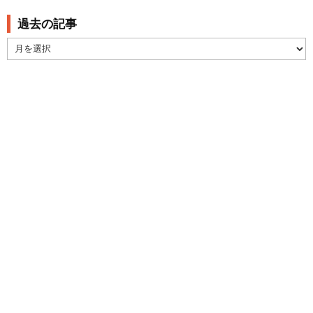
過去の記事
過
去
の
記
事