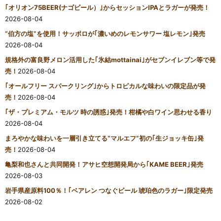
｢オリオン75BEER(ナゴビール）｣からセッションIPAとラガーが発売！
2026-08-04
“伯方の塩”を使用！サッポロが｢濃いめのレモンサワー 塩レモン｣発売
2026-08-04
規格外の富良野メロン活用した｢氷結mottainai｣がセブンイレブン等で発
売！
2026-08-04
｢オールフリー スパークリング｣からトロピカルな味わいの限定品が発
売！
2026-08-04
｢ザ・プレミアム・モルツ 時の誘惑｣発売！柑橘や白ワイン思わせる香り
2026-08-04
まろやかな味わいを一層引き立てる“マルエフ”初の｢生ジョッキ缶｣発
売！
2026-08-04
亀梨和也さんと共同開発！アサヒ空想開発局から｢KAME BEER｣発売
2026-08-03
岩手県産原料100％！｢ベアレン つなぐビール 琥珀色のラガー｣限定発売
2026-08-02