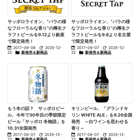
サッポロライオン、“バラの様
サッポロライオン、“バラの様
なフローラルな香り”の樽生ク
なフローラルな香り”の樽生ク
ラフトビールを9.12より銀座
ラフトビールを9.8より名古屋
で限定発売！
で限定発売！

2017-09-08

2025-12-

2017-09-07

2025-12-
22

新発売＆新商品
22

新発売＆新商品
もう冬の話？ サッポロビー
キリンビール、「グランドキ
ル、今年で30年目の季節限定
リン WHITE ALE」を9.26全国
ビール「サッポロ 冬物語」を
発売 ～白ワインを思わせる
10.31全国発売
香り～

2017-09-07

2025-12-

2017-09-07

2025-12-
22

新発売＆新商品
22

新発売＆新商品