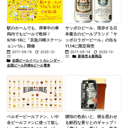
駅のホームでも、停車中の車
サッポロビール、現存する日
両内でもビールで乾杯！
本最古のビールブランド「サ
9/16-18に「京急川崎ステーシ
ッポロラガービール」の缶を
ョンバル」開催
11.14に限定発売

2017-09-15

2025-12-

2017-09-14

2025-12-
22
22

新発売＆新商品

全国ビールイベントカレンダー
,
全国ビール列車&ビール電車
ベルギービールファン、いや
琥珀の色合いと、桃を思わせ
全ビールファンに使って欲し
る鮮烈な香りとのギャップ！