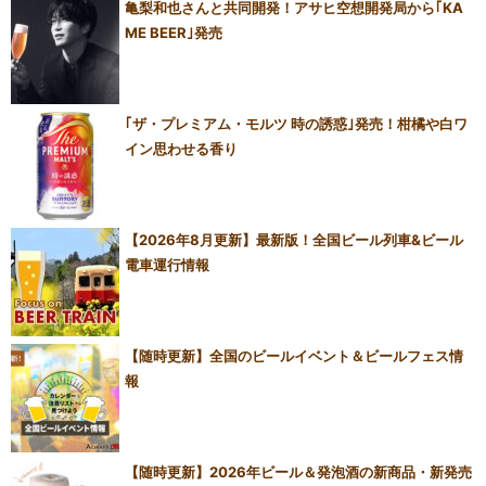
亀梨和也さんと共同開発！アサヒ空想開発局から｢KA
ME BEER｣発売
｢ザ・プレミアム・モルツ 時の誘惑｣発売！柑橘や白ワ
イン思わせる香り
【2026年8月更新】最新版！全国ビール列車&ビール
電車運行情報
【随時更新】全国のビールイベント＆ビールフェス情
報
【随時更新】2026年ビール＆発泡酒の新商品・新発売