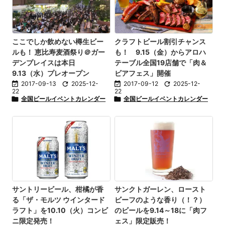
ここでしか飲めない樽生ビー
クラフトビール割引チャンス
ルも！ 恵比寿麦酒祭り＠ガー
も！ 9.15（金）からアロハ
デンプレイスは本日
テーブル全国19店舗で「肉＆
9.13（水）プレオープン
ビアフェス」開催

2017-09-13

2025-12-

2017-09-12

2025-12-
22
22

全国ビールイベントカレンダー

全国ビールイベントカレンダー
サントリービール、柑橘が香
サンクトガーレン、ロースト
る「ザ・モルツ ウインタード
ビーフのような香り（！？）
ラフト」を10.10（火）コンビ
のビールを9.14～18に「肉フ
ニ限定発売！
ェス」限定販売！