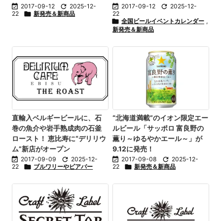

2017-09-12

2025-12-

2017-09-12

2025-12-
22

新発売＆新商品
22

全国ビールイベントカレンダー
,
新発売＆新商品
直輸入ベルギービールに、石
“北海道満載”のイオン限定エー
巻の魚介や岩手熟成肉の石釜
ルビール「サッポロ 富良野の
ロースト！ 恵比寿に“デリリウ
薫り～ゆるやかエール～」が
ム”新店がオープン
9.12に発売！

2017-09-09

2025-12-

2017-09-08

2025-12-
22

ブルワリーやビアバー
22

新発売＆新商品