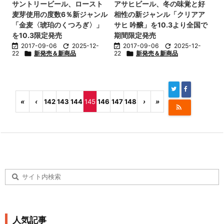
サントリービール、ロースト
アサヒビール、冬の味覚と好
麦芽使用の度数6％新ジャンル
相性の新ジャンル「クリアア
「金麦〈琥珀のくつろぎ〉」
サヒ 吟醸」を10.3より全国で
を10.3限定発売
期間限定発売

2017-09-06

2025-12-

2017-09-06

2025-12-
22

新発売＆新商品
22

新発売＆新商品
«
‹
142
143
144
145
146
147
148
›
»

人気記事