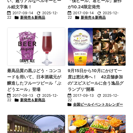
い、超リアルなベルギービー
「僕ビール、君ビール」新作
ル絵文字集！
が10.24限定発売

2017-09-14

2025-12-

2017-09-14

2025-12-
22

新発売＆新商品
22

新発売＆新商品
最高品質の黒ぶどう・コンコ
9月15日から10月にかけて一
ードを用いて、日本酒蔵元が
度は恵比寿へ！ 42店舗参加
醸造したフルーツビール「ぶ
の“ヱビスビールに合う逸品グ
どうエール」登場
ランプリ”開幕

2017-09-13

2025-12-

2017-09-13

2025-12-
22

新発売＆新商品
22

全国ビールイベントカレンダー