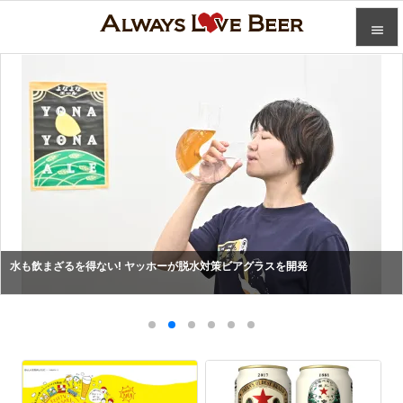


カテゴ

人気記

前へ

次へ

検索
水も飲まざるを得ない! ヤッホーが脱水対策ビアグラスを開発