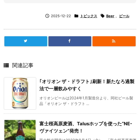

2025-12-22

トピックス

Beer
,
ビール


関連記事
｢オリオン ザ・ドラフト｣刷新！新たなろ過製
法で一層飲みやすく
オリオンビールは2024年1月製造分より、同社ビール製
品「オリオン ザ・ドラフト ...
富士桜高原麦酒、Talusホップを使った“NE-
ヴァイツェン”発売！