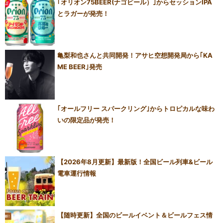
｢オリオン75BEER(ナゴビール）｣からセッションIPA
とラガーが発売！
亀梨和也さんと共同開発！アサヒ空想開発局から｢KA
ME BEER｣発売
｢オールフリー スパークリング｣からトロピカルな味わ
いの限定品が発売！
【2026年8月更新】最新版！全国ビール列車&ビール
電車運行情報
【随時更新】全国のビールイベント＆ビールフェス情