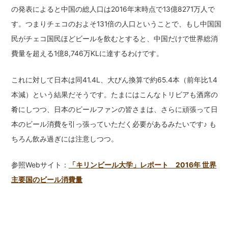
の発表によると中国の総人口は2016年末時点で13億8271万人で
す。つまりチェコのおよそ131倍の人口ということで、もし中国国
民がチェコ国民ほどビールを飲むとすると、中国だけで世界総消
費量を超える1億8,746万KLに達するわけです。
これに対して日本は同41.4L、大びん換算で約65.4本（前年比1.4
本減）という結果だそうです。たまにはこんなトリビアも酒席の
肴にしつつ、日本のビールファンの皆さまは、さらに頑張って日
本のビール消費を引っ張っていただく必要があるみたいです♪ も
ちろん飲み過ぎには注意しつつ。
参照Webサイト：
「キリンビール大学」レポート 2016年 世界
主要国のビール消費量