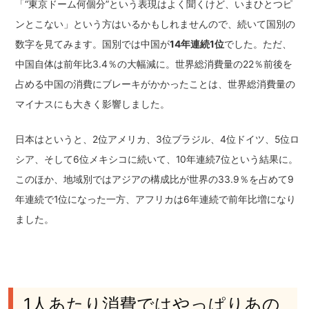
「“東京ドーム何個分”という表現はよく聞くけど、いまひとつピ
ンとこない」という方はいるかもしれませんので、続いて国別の
数字を見てみます。国別では中国が
14年連続1位
でした。ただ、
中国自体は前年比3.4％の大幅減に。世界総消費量の22％前後を
占める中国の消費にブレーキがかかったことは、世界総消費量の
マイナスにも大きく影響しました。
日本はというと、2位アメリカ、3位ブラジル、4位ドイツ、5位ロ
シア、そして6位メキシコに続いて、10年連続7位という結果に。
このほか、地域別ではアジアの構成比が世界の33.9％を占めて9
年連続で1位になった一方、アフリカは6年連続で前年比増になり
ました。
1人あたり消費ではやっぱりあの