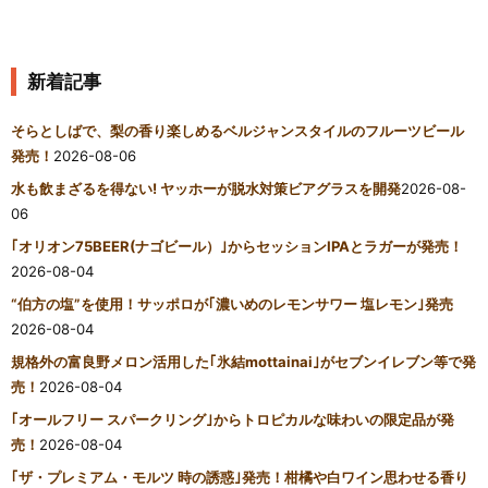
新着記事
そらとしばで、梨の香り楽しめるベルジャンスタイルのフルーツビール
発売！
2026-08-06
水も飲まざるを得ない! ヤッホーが脱水対策ビアグラスを開発
2026-08-
06
｢オリオン75BEER(ナゴビール）｣からセッションIPAとラガーが発売！
2026-08-04
“伯方の塩”を使用！サッポロが｢濃いめのレモンサワー 塩レモン｣発売
2026-08-04
規格外の富良野メロン活用した｢氷結mottainai｣がセブンイレブン等で発
売！
2026-08-04
｢オールフリー スパークリング｣からトロピカルな味わいの限定品が発
売！
2026-08-04
｢ザ・プレミアム・モルツ 時の誘惑｣発売！柑橘や白ワイン思わせる香り