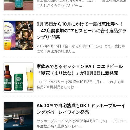
富士観光開発は2023年8月4日（金）、「富士桜高原麦酒
（ふじざくらこうげんビー ...
9月15日から10月にかけて一度は恵比寿へ！
42店舗参加の“ヱビスビールに合う逸品グラ
ンプリ”開幕
2017年9月15日（金）から10月31日（火）まで、恵比寿
にて「恵比寿の料理人 ...
家飲みできるセッションIPA！ コエドビール
「毬花（まりはな）」が10月2日に新発売
コエドブルワリーは2017年10月2日（月）、これまで業
務用20L樽製品として飲 ...
Alc.10％で自宅熟成もOK！ヤッホーブルーイ
ングがバーレイワイン発売
ヤッホーブルーイングは2026年4月9日（木）、アルコー
ル度数が高く重厚な味わい ...