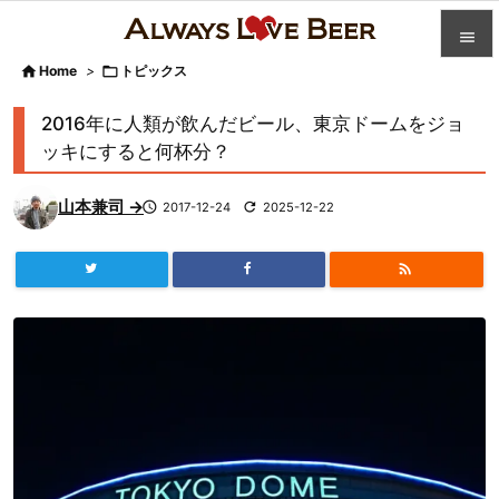


Home
>

トピックス

カテゴ
2016年に人類が飲んだビール、東京ドームをジョ

ッキにすると何杯分？
人気記

山本兼司 →

2017-12-24

2025-12-22
前へ

次へ


検索