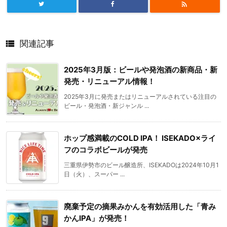


関連記事
2025年3月版：ビールや発泡酒の新商品・新
発売・リニューアル情報！
2025年3月に発売またはリニューアルされている注目の
ビール・発泡酒・新ジャンル ...
ホップ感満載のCOLD IPA！ ISEKADO×ライ
フのコラボビールが発売
三重県伊勢市のビール醸造所、ISEKADOは2024年10月1
日（火）、スーパー ...
廃棄予定の摘果みかんを有効活用した「青み
かんIPA」が発売！