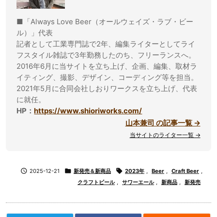
■「Always Love Beer（オールウェイズ・ラブ・ビー
ル）」代表
記者として工業専門誌で2年、編集ライターとしてライ
フスタイル雑誌で3年勤務したのち、フリーランスへ。
2016年6月に当サイトを立ち上げ、企画、編集、取材ラ
イティング、撮影、デザイン、コーディング等を担当。
2021年5月に合同会社しおりワークスを立ち上げ、代表
に就任。
HP：
https://www.shioriworks.com/
山本兼司 の記事一覧 →
当サイトのライター一覧 →

2025-12-21

新発売＆新商品

2023年
,
Beer
,
Craft Beer
,
クラフトビール
,
サワーエール
,
新商品
,
新発売