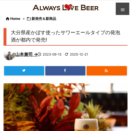


Home
>

新発売＆新商品

カテゴ
大分県産かぼす使ったサワーエールタイプの発泡

酒が都内で発売!
人気記

山本兼司 →

2023-09-13

2025-12-21
前へ

次へ


検索