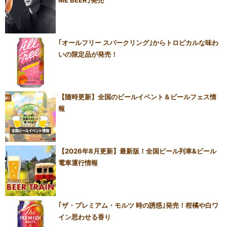
ME BEER｣発売
｢オールフリー スパークリング｣からトロピカルな味わ
いの限定品が発売！
【随時更新】全国のビールイベント＆ビールフェス情
報
【2026年8月更新】最新版！全国ビール列車&ビール
電車運行情報
｢ザ・プレミアム・モルツ 時の誘惑｣発売！柑橘や白ワ
イン思わせる香り