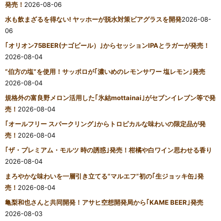
発売！
2026-08-06
水も飲まざるを得ない! ヤッホーが脱水対策ビアグラスを開発
2026-08-
06
｢オリオン75BEER(ナゴビール）｣からセッションIPAとラガーが発売！
2026-08-04
“伯方の塩”を使用！サッポロが｢濃いめのレモンサワー 塩レモン｣発売
2026-08-04
規格外の富良野メロン活用した｢氷結mottainai｣がセブンイレブン等で発
売！
2026-08-04
｢オールフリー スパークリング｣からトロピカルな味わいの限定品が発
売！
2026-08-04
｢ザ・プレミアム・モルツ 時の誘惑｣発売！柑橘や白ワイン思わせる香り
2026-08-04
まろやかな味わいを一層引き立てる“マルエフ”初の｢生ジョッキ缶｣発
売！
2026-08-04
亀梨和也さんと共同開発！アサヒ空想開発局から｢KAME BEER｣発売
2026-08-03