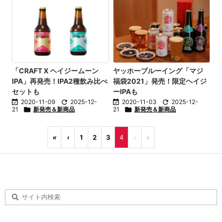
「CRAFT X ヘイジームーン
ヤッホーブルーイング「マジ
IPA」再発売！IPA2種飲み比べ
福袋2021」発売！限定ヘイジ
セットも
ーIPAも

2020-11-09

2025-12-

2020-11-03

2025-12-
21

新発売＆新商品
21

新発売＆新商品
«
‹
1
2
3
4
›
»