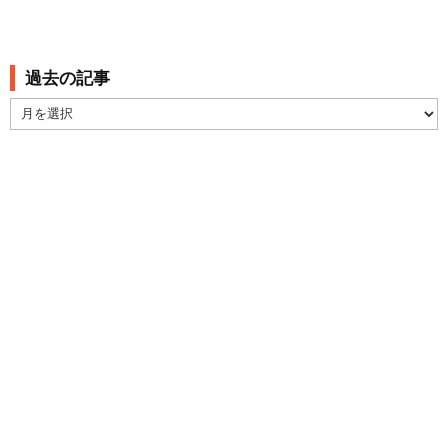
過去の記事
過
去
の
記
事