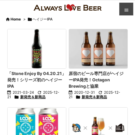


Home
>

ヘイジーIPA

カテゴ

人気記

前へ

次へ
「Stone Enjoy By 04.20.21」
原宿のビール専門店がヘイジ
発売！シリーズ初のヘイジー
ーIPA発売！Octagon

IPA
Brewingと協業
検索

2021-03-24

2025-12-

2020-12-31

2025-12-
21

新発売＆新商品
21

新発売＆新商品