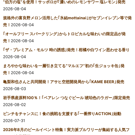
“伯方の塩”を使用！サッポロが｢濃いめのレモンサワー 塩レモン｣発売
2026-08-04
規格外の富良野メロン活用した｢氷結mottainai｣がセブンイレブン等で発
売！
2026-08-04
｢オールフリー スパークリング｣からトロピカルな味わいの限定品が発
売！
2026-08-04
｢ザ・プレミアム・モルツ 時の誘惑｣発売！柑橘や白ワイン思わせる香り
2026-08-04
まろやかな味わいを一層引き立てる“マルエフ”初の｢生ジョッキ缶｣発
売！
2026-08-04
亀梨和也さんと共同開発！アサヒ空想開発局から｢KAME BEER｣発売
2026-08-03
岩手県産原料100％！｢ベアレン つなぐビール 琥珀色のラガー｣限定発売
2026-08-02
ピンチをチャンスに！食の挑戦を支援する｢一番搾りACTION｣始動
2026-07-31
2026年8月のビールイベント特集！実力派ブルワリーが集結する人気フ