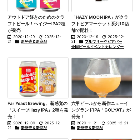
アウトドア好きのためのクラ
「HAZY MOON IPA」がクラ
フトビール！ヘイジーIPA2種
フトビアマーケット系列10店
が発売
舗で開栓！

2020-12-29

2025-12-

2020-12-19

2025-12-
21

新発売＆新商品
21

ブルワリーやビアバー
,
全国ビールイベントカレンダー
Far Yeast Brewing、新感覚の
六甲ビールから新作ニューイ
「スイーツHazy IPA」2種を発
ングランドIPA「GOLYAT」が
売！
発売！

2020-12-09

2025-12-

2020-11-21

2025-12-21
21

新発売＆新商品

新発売＆新商品